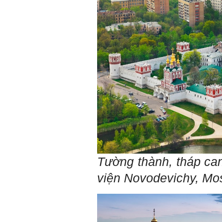
gia. Mạnh hay yếu từ đó
mà ra cả.
Đối với một cá nhân: Suốt
cả đời gắn với việc học:
Học cái gì và học thày nào.
Và sự học luôn đi cùng với
sự sang trọng và thịnh
vượng.
Những người giỏi hay
người hiền tài có thể thức
tỉnh cho ta học cái gì một
cách hiệu quả và qua đó họ
cũng trở thành thày của ta.
Người tài giỏi là người làm
những việc mang lại giá trị
gia tăng cao mà người
thường không làm được.
Người hiền tài là người
mang tài của mình ra giúp
xã hội.
Tường thành, tháp can
Vị thế xã hội cấp độ nào thì
có người tài, người hiền tài
viện Novodevichy, Mo
cấp độ đó, ví như người tài
giỏi trong lớp, trong
trường, trong ngành, trong
vùng, trong quốc gia và thế
giới.
Mỗi người thường tìm và