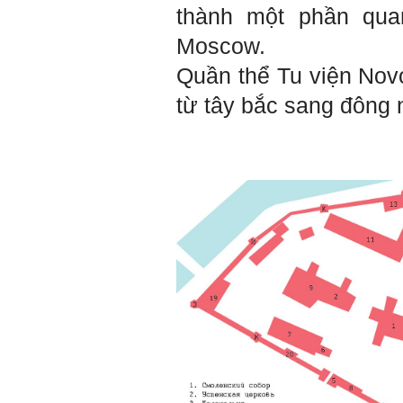
Em chào bộ môn ạ,
Hỏi:
thành một phần qua
em là Hoàng Đức Dương
lớp 66XD8 msv-0013966
Moscow.
đang làm bài tiểu luận về
công trình dân dụng ạ em
Quần thể Tu viện Nov
thấy bộ môn có đăng bài
về công trình galaxy soho
từ tây bắc sang đông 
ở Trung Quốc vậy em
muốn xin bộ môn cho em
bài đăng đó được không ạ,
em xin cảm ơn bộ môn,em
chào bộ môn ạ.
Trang WEB
Trả lời:
bmktcn.com được thành
lập với mục tiêu chính là
phục vụ sinh viên. Đương
nhiên là em được đăng lại
các bài viết trên trang WEB
này.
Chủ biên: TS. Phạm ĐÌnh
Tuyển
Hỏi:
Em gửi thày bài Trắc nghiệm
tính cách – Big Five
(talaai.com.vn)