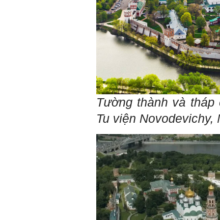
trong lớp, khoa, trường;
trong gia đình và dòng họ
để học.
Thày chúc em sớm thành
công.
Ngày 19/4/2021. Thày
Phạm Đình Tuyển
Hỏi:
Em thưa thầy (cô). Trong quá
Tường thành và tháp 
trình làm đồ án thì trong lớp
có nhóm không hoà đồng
Tu viện Novodevichy,
được và bạn trong nhóm xin
sang nhóm khác. Vậy bạn đó
đề xuất chuyển nhóm với thầy
trong buổi thông tới luôn
được không ạ? Em cảm ơn ạ!
Trả lời:
Bộ môn đã nhận được thư
của em.
Học kỹ năng mềm phối hợp
với các thành viên có liên
quan trong hoạt động tư vấn