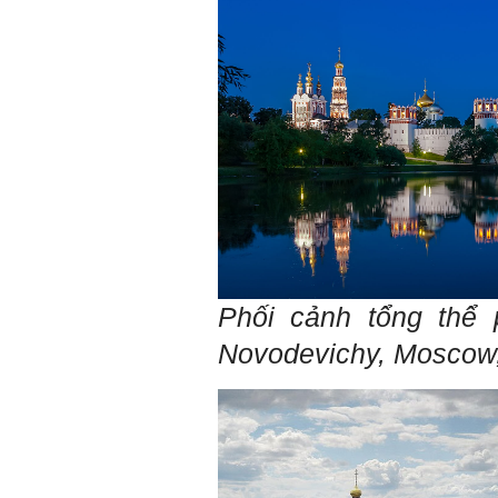
qua mang theo (hoàn thành
trong tuần thứ 2)
4) Tìm 5 ví dụ trên thế giới
về các công trình tương tự
với loại hình dự kiến trong
đề tài tốt nghiệp; nhận xét
và đánh giá, kết luận rút ra
để có thể ứng dụng cho đề
tài (4 tuần phải hoàn
thành);
5) Đọc lại các nguyên lý
thiết kế kiến trúc đã được
học (phải làm ngay và liên
tục cho đến khi bảo vệ đề
tài);
6) Nên tự đánh giá Ta là ai.
Đánh giá theo phần mềm
Big Five- tính cách sinh
Phối cảnh tổng thể 
viên, để thày biết rõ hơn về
sinh viên.
Novodevichy, Moscow
Phần mềm đánh
giá:
http://talaai.com.vn/
(talaai.com.vn)
Sau đó gửi ngay kết quả
đánh giá tính cách cho
thày, để có thể hỗ trợ.
Gặp nhau 2 tuần/lần. Mỗi