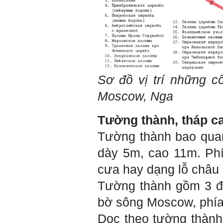
Trả lời:
Thày đã nhận được biểu
tượng Big Five của em. Đây
là Big Five rất điển hình của
sinh viên. Em còn là người
mạnh về Hướng ngoại, một
tính cách rất được coi trọng
Sơ đồ vị trí những c
trong Thời đại liên kết và hội
nhập.
Moscow, Nga
Do còn trong giai đoạn là
sinh viên gắn với Học hỏi,
Học tập là chính và chưa có
Tường thành, tháp c
Học hành, nên tính cách Tận
tâm của em còn thiếu mạnh
Tường thành bao qua
mẽ so với tính cách khác.
Khi làm việc trong doanh
dày 5m, cao 11m. Phí
nghiệp hay tổ chức nào đó,
người sử dụng lao động
cưa hay dạng lỗ châu 
đánh giá trước hết tính cách
Tận tâm và là kỹ năng mềm
Tường thành gồm 3 đo
cơ bản của mỗi nhân viên.
Không đợi đến lúc ra trường,
bờ sông Moscow, phía 
ngay từ bây giờ em dành
quan tâm hơn cho tính cách
Dọc theo tường thành
này. Nếu làm được như vậy,