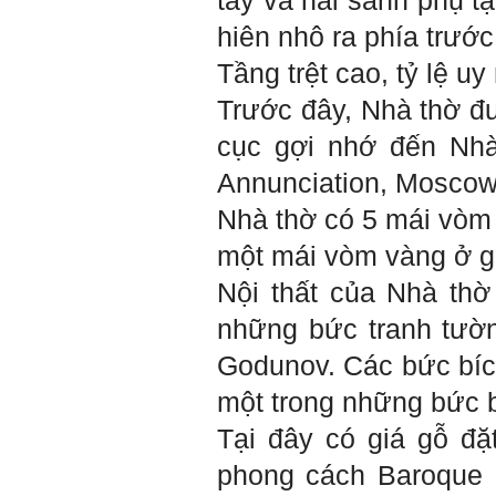
tây và hai sảnh phụ t
thầy cho em lời khuyên được
không ạ?
hiên nhô ra phía trước
Em cảm ơn thầy rất nhiều.
Tầng trệt cao, tỷ lệ u
Trả lời:
Trước đây, Nhà thờ đ
Thày đã nhận được thư của
cục gợi nhớ đến N
em
Chắc chắn trong cuộc đời
Annunciation, Moscow
không có ai chỉ toàn thành
công cả.
Trong hoạt động chính trị,
Nhà thờ có 5 mái vòm
thất bại là gắn với tính mạng.
Trong hoạt động kinh tế, thất
một mái vòm vàng ở g
bại là gắn với thiệt hại về
kinh tế và thời gian.
Nội thất của Nhà th
Trong hoạt động xã hội, thất
bại là mất niềm tin và vị
những bức tranh tườn
thế…
Godunov. Các bức bích
Trong thời đại hội nhập ngày
nay, con người phải cạnh
một trong những bức 
tranh với những đối thủ rất
mạnh mà trong nhiều trường
Tại đây có giá gỗ đặ
hợp ta còn chưa biết nhiều
về họ; giống như đi thi
phong cách Baroque 
Olimpic mà không biết sẽ
phải thi môn gì; đến đó mới