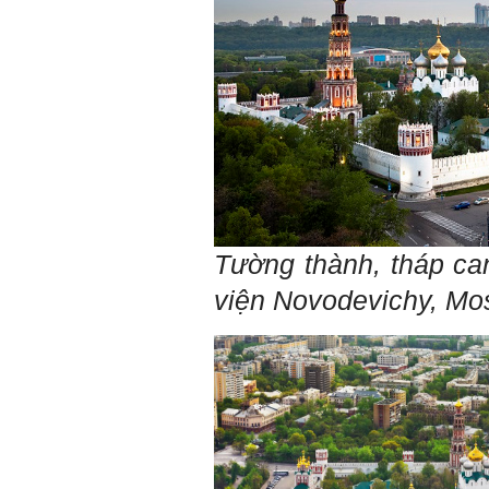
chơi với người giỏi phù
hợp với vị thế của họ. Khi
tiến bộ, sang một vị thế
mới cao hơn, lại tìm thày
giỏi tương xứng ở vị thế
đó mà học.
Khi đã tài giỏi trong một vị
thế, chính ta lại trở thành
người thày để dẫn dắt
những người khác chưa có
điều kiện giỏi bằng ta. Từ
đây ta cũng có được phẩm
cách của người chủ và
người lãnh đạo.
Khi đã hiểu được sự cần
Tường thành, tháp ca
thiết của việc tìm người
giỏi hay người hiền tài để
viện Novodevichy, Mo
học và hành, thì tất yếu ta
sẽ tự thay đổi để tìm được
cách kết nối với họ.
Những hiền tài luôn mong
muốn làm những điều tốt
đẹp. Vậy hãy thể hiện cho
họ thấy tính cách của ta
cũng luôn mạnh mẽ hướng
về điều đó.
Là sinh viên, trước hết hãy
tìm thày hay người giỏi