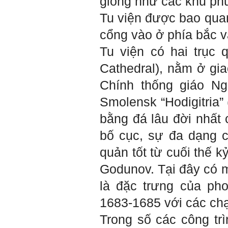
giống như các khu phứ
Tu viện được bao quan
cổng vào ở phía bắc v
Hỏi:
Tu viện có hai trục
Thưa thầy, em xin gửi kết quả
bigfive mới của bản thân,
Cathedral), nằm ở gia
qua đây em cũng xin cảm ơn
thầy vì thông qua bài khảo
Chính thống giáo Ng
sát bigfive và những lời thầy
nói, em đã cố gắng khắc
Smolensk “Hodigitria” 
phục những yếu điểm của
bản thân và cũng như trau
bằng đá lâu đời nhất 
dồi thêm kiến thức để khai
phá bản thân, và thực tế đã
bố cục, sự đa dạng 
có những chuyển biến tích
cực trong cuộc sống và công
quản tốt từ cuối thế k
việc của em, tuy vậy bản thân
em cũng vẫn còn những
thiếu sót, những điều em
Godunov. Tại đây có 
chưa thay đổi đc, em mong
thầy thông cảm và trân thành
là đặc trưng của ph
cảm ơn thầy đã lắng nghe
em.
1683-1685 với các chạ
Sinh viên Khóa 53KD, Khoa
Trong số các công tr
Kiến trúc Quy hoạch, ĐHXD