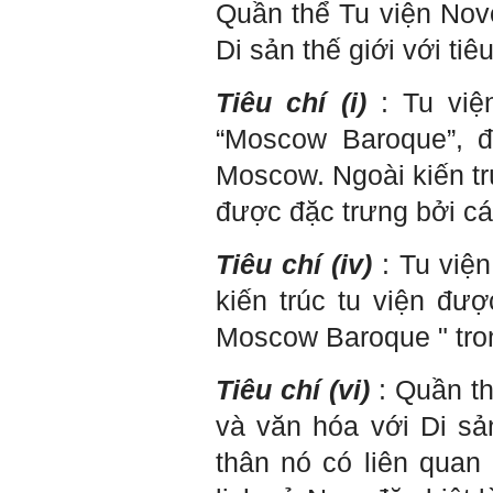
Quần thể Tu viện Nov
Di sản thế giới với tiêu
Tiêu chí (i)
: Tu việ
“Moscow Baroque”, đ
Moscow. Ngoài kiến ​​tr
được đặc trưng bởi các
Tiêu chí (iv)
: Tu viện
kiến trúc tu viện đượ
Moscow Baroque " trong
Trả lời: Thày đã nhận
được kết quả đánh giá Big
Tiêu chí (vi)
: Quần th
Five của em.
Sau một năm tự nhìn nhận
và văn hóa với Di sả
mình là ai và đã có những
thay đổi .
thân nó có liên quan
Tính cách Tận tâm và
Hướng ngoại được cải