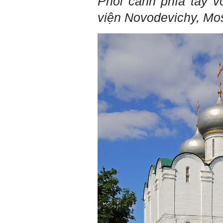
Phối cảnh phía tây v
còn khuyết tật).
viện Novodevichy, Mo
Hãy học và rèn luyện trở
thành người đa năng, nghĩa
là tập làm nhiều việc một lúc
(ưu tiên là việc theo chuyên
môn giỏi nhất của mình, tiếp
đến là việc mà xã hội đang
cần và cuối cùng là việc mà
mình yêu thích). Cũng chính
từ đây em sẽ tìm được những
mặt mạnh của mình.
Đối với những người tri thức,
trong tâm thức của họ không
có chỗ cho từ “bế tắc” và “mệt
mỏi”, chỉ có từ “khó khăn” và
“sáng tạo” để vượt qua mà
thôi. (Tất nhiên, trong cuộc
sống ai cũng phải chịu
những nỗi đau buồn, ví như
sự mất mát của người thân,
bạn bè, đồng loại).
Một điều nữa em cũng cần
biết: Sức mạnh để làm
những điều khác biệt và sẽ
thành công, không phải chỉ
xuất phát từ bản thân em, từ
thế giới thực tại này, mà còn