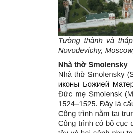
là một trong những mục tiêu
của việc Làm đồ án theo
nhóm.
Ai cũng phải nỗ lực tự học
điều này để đình hình được
nhận thức: Sức mạnh và vị
thế của một tổ chức chủ yếu
được xây dựng trên nền tảng
Tường thành và tháp
của việc "Cùng nghĩ,Cùng
làm".Từ đó mới mong công
Novodevichy, Moscow
việc đạt được hiệu quả cao
nhất.
23/4/2019. Thày Phạm Đình
Nhà thờ Smolensky
Tuyển
Nhà thờ Smolensky (
Hỏi:
иконы Божией Мате
Em chào thầy, các câu trả lời
của thầy khiến em thấy rất
Đức mẹ Smolensk (Mo
hữu ích. Em muốn hỏi thầy
khi thầy gặp những bế tắc
hay thất bại trong cuộc sống
1524–1525. Đây là cấu
thầy đã tự khắc phục như thế
nào, có khi nào thầy cảm
Công trình nằm tại tru
thấy mệt mỏi với công việc
của mình không. Hiện tại có
Công trình có bố cục 
những lúc em cảm thấy kém
cỏi so với người khác, xin