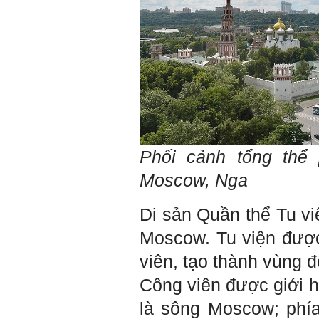
lần gặp cần chuẩn bị sẵn
câu hỏi để có thể trao đổi
tối đa những vấn đề liên
quan đến đề tài tốt nghiệp
mà không tự trả lời được.
Địa điểm gặp: Chiều thứ tư
hàng tuần, từ 16h - 17h30
tại Văn phòng Bộ môn
KTCN.
Đồ án tốt nghiệp là một sự
kiện quan trọng của đời
người lao động trí óc.
Phải nỗ lực hết sức và
Phối cảnh tổng thể 
dành tất cả thời gian,
nguồn lực cho đồ án. Từ
Moscow, Nga
đây mới có kết quả tốt
nhất, để trải nghiệm, hình
thành năng lực cần thiết
Di sản Quần thể Tu vi
chuẩn bị cho việc ra
trường và làm việc với vô
Moscow. Tu viện đượ
số những người tài khác
trong xã hội.
viên, tạo thành vùng 
2/6/2022. Thày Phạm Đình
Công viên được giới hạ
Tuyển.
là sông Moscow; phía