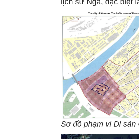
lịch sử Nga, đặc biệt l
thiện so với trước.
Tính cách Cân bằng cảm
xúc vẫn yếu như cũ. Theo
các nghiên cứu mà thày
được biết, tính cách Cân
bằng cảm xúc là cốt lõi.
Mọi năng lực hoạt động
chuyên môn, xã hội của
một con người đều dựa
vào đây mà ra cả.
Ta có mặt trên đời này đều
có nguyên cớ tốt đẹp nào
đó.
Phải tự tin hơn nữa
vào chính mình, trước hết
là từ công việc chuyên
môn, nay chính là đồ án tốt
nghiệp.
Thày sẽ hỗ trợ chuyên
môn để em có kết quả tốt
nhất trong việc thực hiện
học phần Đồ án tốt nghiệp.
Ngày 10/6/2022. Thày
Phạm Đình Tuyển.
Sơ đồ phạm vi Di sản
E chào thầy ạ! E là
Hỏi:
Thắng ,sinh vien nhận đồ
án tốt nghiệp nhóm thầy,