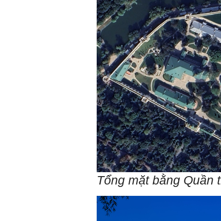
nhóm mình có nhóm zalo
riêng hay thế nào để trao
đổi về đồ án k ạ ? Em tìm
sđt thầy để add Zalo nhưng
không được ạ! Em cảm ơn
thầy.
Trả lời: Trao đổi trực tiếp
với thày qua mail.
Một số nội dung chính thực
hiện trong 4 tuần đầu tiên: :
1) Đọc kỹ các yêu cầu về
nội dung Học phần đồ án
tốt nghiệp của Khoa và Bộ
môn KTCN; in thành một
bộ hồ sơ, khi đi thông qua
mang theo (hoàn thành
ngay trong tuần thứ 1)
2) Báo cáo về tên đề tài tốt
nghiệp, vị trí cụ thể khu đất
dự kiến theo tỷ lệ 1/500
(hoàn thành trong tuần thứ
Tổng mặt bằng Quần t
1)
3) Chuản bị các quy định,
tiêu chuẩn thiết kế có liên
quan đến đề tài; in thành
một bộ hồ sơ, khi đi thông