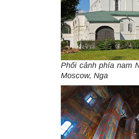
được khởi nguồn từ sức
mạnh tinh thần của tiền
nhân, tổ tiên và dòng họ gia
đình em. Vì vậy, phải tìm
hiểu, học để phát huy cho
được sức mạnh tinh thần
này, thậm chí biến thành
niềm tin cốt lõi của mình.
Chúc em trở thành con người
đa năng và thành công.
Ngày 4/12/2018. Thày Phạm
Phối cảnh phía nam N
Đình Tuyển
Moscow, Nga