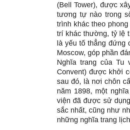
Hà Nội
(Bell Tower), được x
tương tự nào trong s
trình khác theo phon
Trả lời:
trí khác thường, tỷ lệ
Đã nhận được kết quả Big
Five. Nên ghép thêm kết quả
là yếu tố thẳng đứng c
của những sinh viên khác,
người khác để có thể so
sánh và rút ra được nhận xét
Moscow, góp phần đáng 
ta là ai và từ đó tự sửa mình.
Kết quả cho thấy: Tính cách
Nghĩa trang của Tu 
(hay kỹ năng mềm) thuộc loại
trung bình. Yếu về tính
Convent) được khởi cô
hướng ngoại.
Từng bước, từng bước mà cố
sau đó, là nơi chôn c
gắng hơn.
năm 1898, một nghĩa
Ngày 3/2/2023, thày Phạm
Đình Tuyển
viện đã được sử dụng
sắc nhất, cũng như nh
Hỏi: E
m gửi thầy kết quả
những nghĩa trang lịc
Big Five ạ.