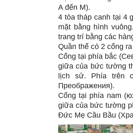
sẽ thuận lợi hơn khi thử việc
A đến M).
và nhiều cơ hội hơn trong sự
nghiệp.
4 tòa tháp canh tại 4 
Khi trắc nghiệm Big Five, Tận
tâm cũng là tính cách nổi trội
mặt bằng hình vuông
của thày. Trong công việc,
thày luôn có thiện cảm với
trang trí bằng các hàn
những người Tận tâm.
Chúc em sớm trở thành con
Quần thể có 2 cổng ra
người thật sự Tận tâm.
Cổng tại phía bắc (
Cев
Ngày 24/4/2021, Thày Phạm
Đình Tuyển.
giữa của bức tường th
Hỏi:
lịch sử. Phía trên
Em thưa thầy, thầy có thể
cho em hỏi làm sao mình
Преображения).
có thể kết nối làm quen với
những người giỏi hơn mình
Cổng tại phía nam
(ю
ạ, em cảm ơn thầy.
giữa của bức tường ph
Trả lời:
Đức Mẹ Cầu Bầu (Хра
Thày đã nhận được thư
của em.
Đối với một đất nước: Hiền
tài như nguyên khí quốc