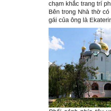
chạm khắc trang trí p
rõ.
Chính vì vậy, xã hội bây giờ
Bên trong Nhà thờ có 
cần những người: i) Tư
tưởng tiến bộ; ii) Yêu tự do;
gái của ông là Ekateri
iii) Hoạt động đa năng và biết
liên kết với nhiều người để
làm nhiều việc; trong đó đặc
biệt với em là nhân tố thứ
ba.
Nếu một người chỉ chăm
chăm làm một việc; việc đó
thất bại có nghĩa là mất tất
cả.
Nếu một người làm ba việc;
một việc thành công, hai việc
thất bại, điều đó cũng chấp
nhận được.
Nếu một người làm năm việc;
ba việc thành công, hai việc
thất bại, điều đó được coi
như đã thành công.
Đã đi học được đến bậc đại
học, chắc chắn em có cơ hội
hơn rất nhiều người không
có điều kiện đi học ngoài xã
hội kia (thậm chí nhiều người