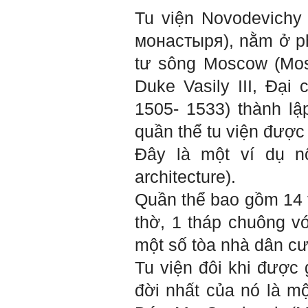
cũng có người bên cạnh mà
Tu viện Novodevichy
học hỏi, mà phải có kế hoạch
tự học, từ trong sách vở đến
монастыря), nằm ở ph
mạng xã hội và thực tế;
iv) Mở ra với thế giới bên
tư sông Moscow (Mosc
ngoài: Tìm người có đức, có
tài mà chơi để học kiến thức
Duke Vasily III, Đạ
và sự đồng thuận; Ra với môi
trường tự nhiên mà hòa vào
trong đó. Sẵn sàng trải
1505- 1533) thành l
nghiệm làm những điều tốt
đẹp;
quần thể tu viện được
v) Còn 2 năm nữa mới ra
trường. Phải học để tốt
Đây là một ví dụ nổ
nghiệp đại học, điểm khởi
đầu sự nghiệp của một
architecture).
người tri thức. Đây là thời
gian đủ để em tìm lại sự cân
Quần thể bao gồm 14 t
bằng cảm xúc và tận tâm
thay đổi chính mình.
thờ, 1 tháp chuông v
Nếu có vấn đề gì về việc học
một số tòa nhà dân cư
tập có thể trao đổi với thày.
Thày sẵn sàng đồng hành.
Tu viện đôi khi được 
Ngày 4/11/2023; Thày
Phạm
đời nhất của nó là m
Đình Tuyển