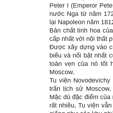
năng cứng mà còn phải là kỹ
Peter I (Emperor Pet
năng mềm, liên quan trước
hết đến năng lực đổi mới
nước Nga từ năm 1721
sáng tạo và khởi nghiệp.
Cuốn sách "Nghĩ giàu, làm
giàu" chỉ là một trong những
lại Napoleon năm 181
nội dung mà thế hệ trẻ quan
tâm.
Bản chất tinh hoa của
Điều lớn lao hơn là họ phải
có năng lực tự thân và năng
cấp nhất với nội thất 
lực tự rèn luyện để hình
thành sự nghiệp và trở thành
người tốt cho gia đình, cộng
Được xây dựng vào cuố
đồng và xã hội, phù hợp với
chuẩn mực chung của loài
biểu và nổi bật nhất 
người trong thế kỷ 21.
Sinh viên là tương lai của
thày.
toàn vẹn của nó tốt 
Thày cùng các thày cô giáo
khác đang nỗ lực hết sức để
Moscow.
biến tương lai tốt đẹp đó
thành hiện thực.
Tu viện Novodevichy 
Thày đang viết một cuốn
sách với tiêu đề: 'Nâng cao
năng lực khởi nghiệp đổi mới
trấn lịch sử Moscow,
sáng tạo cho sinh viên (và
cựu sinh viên) trong lĩnh vực
Mặc dù đặc điểm của m
xây dựng'. Dự kiến tháng
5/2023 xuất bản.
rất nhiều, Tu viện vẫ
Chúc mọi điều tốt lành.
Ngày 8/3/2023; Thày Phạm
Đình Tuyển