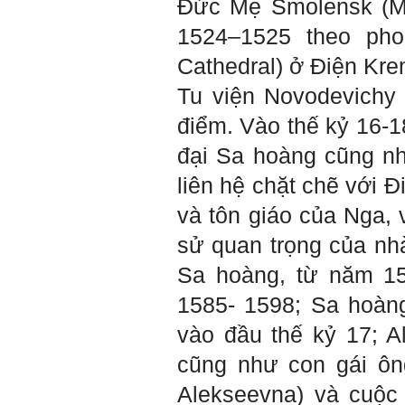
Đức Mẹ Smolensk (M
Hỏi:
Em kính chào thầy ạ.
1524–1525 theo pho
Em đang đọc lần 2 quyển
sách Nghĩ giàu làm giàu,
Cathedral) ở Điện Kr
xuất bản lần đầu năm
1937. Quyển sách được viết
từ 90 năm trước nhưng nó
Tu viện Novodevichy 
vẫn đang phản ánh nhiều
thực tế.
điểm. Vào thế kỷ 16-1
Em đã đọc được rằng "các
cơ sở giáo dục cần có trách
đại Sa hoàng cũng nh
nhiệm hơn nữa trong việc
định hướng nghề nghiệp cho
sinh viên".
liên hệ chặt chẽ với Đ
Em nghĩ đó là việc các thầy
đang làm không ngừng.
và tôn giáo của Nga, v
Em viết mail này để cảm ơn
công việc của thầy ạ.
sử quan trọng của nhà
Em cảm ơn thầy đã đọc ạ.
Sinh viên 60KD3
Sa hoàng, từ năm 15
1585- 1598; Sa hoàn
Trả lời:
Thày đã nhận được thư của
vào đầu thế kỷ 17; A
em.
Rất cám ơn về những dòng
cũng như con gái ôn
chia sẻ, động viên.
Định hướng nghề nghiệp
cho sinh viên không chỉ liên
Alekseevna) và cuộc
quan đến việc đào tạo kỹ