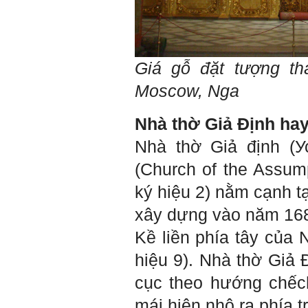
Giá gỗ đặt tượng th
Moscow, Nga
Nhà thờ Giả Định hay
Nhà thờ Giả định (
(Church of the Assump
ký hiệu 2) nằm cạnh t
xây dựng vào năm 168
Kề liền phía tây của 
hiệu 9). Nhà thờ Giả 
cục theo hướng chếc
mái hiên nhô ra phía 