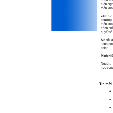
hành chí
iii) Mất niềm tin vào chính
hiện Ngh
mình, nản chí và dẫn đến lo
triển kh
sợ cho tương lai.
Phải thấy đó là điều không
Giúp Chí
tốt đẹp do chính em gây ra,
chương t
để có trách nhiệm mà sửa
triển kh
mình.
hành chí
Được gia đình hỗ trợ, có sức
quyết số
khỏe và năng lực để học đến
năm thứ 3, là may mắn lắm,
Sơ kết, đ
khi so sánh với rất nhiều
khoa học
thanh niên người Việt khác.
chính.
Một số việc phải làm ngay:
Minh Hi
i) Thay đổi ngay nhận thức
cũ: Ta phải trở thành người
Nguồn:
tài với cả kỹ năng cứng và
hoc-con
mềm phù hợp để cạnh tranh
và hợp tác, không chỉ trong
kiến trúc mà cả lĩnh vực liên
quan khác mà xã hội đang
Tin mới 
cần và tạo ra giá trị gia tăng;
ii) Sử dụng thời gian hợp lý:
Một ngày ngủ đủ 6- 7 tiếng
để tái tạo sức lao động. Thời
gian còn lại dành cho: Học
ngoại ngữ và chuyển đổi số;
Đi học đầy đủ và lắng nghe