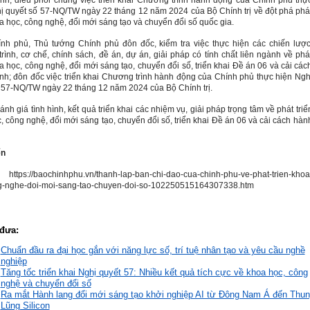
nh; điều phối chung việc triển khai Chương trình hành động của Chính phủ thự
ị quyết số 57-NQ/TW ngày 22 tháng 12 năm 2024 của Bộ Chính trị về đột phá phá
oa học, công nghệ, đổi mới sáng tạo và chuyển đổi số quốc gia.
nh phủ, Thủ tướng Chính phủ đôn đốc, kiểm tra việc thực hiện các chiến lược
rình, cơ chế, chính sách, đề án, dự án, giải pháp có tính chất liên ngành về phá
oa học, công nghệ, đổi mới sáng tạo, chuyển đổi số, triển khai Đề án 06 và cải các
nh; đôn đốc việc triển khai Chương trình hành động của Chính phủ thực hiện Ngh
 57-NQ/TW ngày 22 tháng 12 năm 2024 của Bộ Chính trị.
ánh giá tình hình, kết quả triển khai các nhiệm vụ, giải pháp trọng tâm về phát triể
, công nghệ, đổi mới sáng tạo, chuyển đổi số, triển khai Đề án 06 và cải cách hàn
ển
https://baochinhphu.vn/thanh-lap-ban-chi-dao-cua-chinh-phu-ve-phat-trien-khoa
g-nghe-doi-moi-sang-tao-chuyen-doi-so-102250515164307338.htm
đưa:
Chuẩn đầu ra đại học gắn với năng lực số, trí tuệ nhân tạo và yêu cầu nghề
nghiệp
Tăng tốc triển khai Nghị quyết 57: Nhiều kết quả tích cực về khoa học, công
nghệ và chuyển đổi số
Ra mắt Hành lang đổi mới sáng tạo khởi nghiệp AI từ Đông Nam Á đến Thu
Lũng Silicon