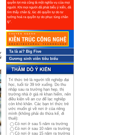
quyền lợi mà cũng là một nghĩa vụ của mọi
người. Khi mọi người đã phát biểu ý kiến, đã
tìm thấy chân lý, lúc đó quyền tự do tư
tưởng hoá ra quyền tự do phục tùng chân
lý”.
Ta là ai? Big Five
y
i
Gương sinh viên tiêu biểu
Trí thức trẻ là người tốt nghiệp đại
học, tuổi từ 39 trở xuống. Do thu
nhập sau ra trường hạn hẹp, thị
trường nhà ở giá rẻ khan hiếm, nên
điều kiện về an cư để lạc nghiệp
còn khó khăn. Các bạn trí thức trẻ
ước muốn gì về nơi ở của riêng
mình (không phải do thừa kế, đi
thuê):
Có nơi ở sau 5 năm ra trường
Có nơi ở sau 10 năm ra trường
Có nơi ở sau 15 năm ra trường