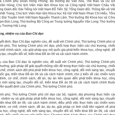
ra Chính phủ Đoàn Hồng Phong; Bộ trưởng Bộ Văn hóa, Thể thao và Du lịc
Văn Hùng; Chủ tịch Viện Hàn lâm Khoa học và Công nghệ Việt Nam Châu Vă
ng Giám đốc Đài Tiếng nói Việt Nam Đỗ Tiến Sỹ; Tổng Giám đốc Thông tấn xã Việ
iệt Trang; Chủ tịch Viện Hàn lâm Khoa học Xã hội Việt Nam Phan Chí Hiếu; Tổn
c Đài Truyền hình Việt Nam Nguyễn Thanh Lâm; Thứ trưởng Bộ Khoa học và Côn
ạm Đức Long; Thứ trưởng Bộ Công an Trung tướng Nguyễn Văn Long; Thứ trưởn
ụ Trương Hải Long.
ng, nhiệm vụ của Ban Chỉ đạo
ết định, Ban Chỉ đạo nghiên cứu, đề xuất với Chính phủ, Thủ tướng Chính phủ v
nh phủ, Thủ tướng Chính phủ chỉ đạo, phối hợp thực hiện các chủ trương, chiế
 chế chính sách, các giải pháp quy mô quốc gia phát triển khoa học, công nghệ, đổ
 tạo, chuyển đổi số, triển khai Đề án 06 và cải cách hành chính.
ụ của Ban Chỉ đạo là nghiên cứu, đề xuất với Chính phủ, Thủ tướng Chính ph
ướng, giải pháp để giải quyết những vấn đề trong thực hiện các chủ trương, chiế
 chế, chính sách đột phá phát triển khoa học, công nghệ, đổi mới sáng tạo, chuyể
uốc gia, triển khai Đề án 06 và cải cách hành chính; cho ý kiến về các chiến lược
rình, cơ chế, chính sách, đề án, dự án liên quan đến phát triển khoa học, côn
i mới sáng tạo, chuyển đổi số, triển khai Đề án 06 và cải cách hành chính thuộ
ền quyết định của Chính phủ, Thủ tướng Chính phủ.
nh phủ, Thủ tướng Chính phủ chỉ đạo các bộ, ngành, địa phương thực hiện cá
, nhiệm vụ và giải pháp phát triển khoa học, công nghệ, đổi mới sáng tạo, chuyể
triển khai Đề án 06, cải cách hành chính; điều phối việc thực hiện các chiến lược
rình, cơ chế, chính sách, đề án, dự án, giải pháp có tính chất liên ngành về phá
oa học, công nghệ, đổi mới sáng tạo, chuyển đổi số, triển khai Đề án 06, cải các