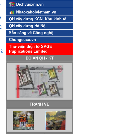
,
Dichvusxnn.vn
Nhaoxahoivietnam.vn
a
QH xây dựng KCN, Khu kinh tế
QH xây dựng Hà Nội
ẻ
Sẵn sàng về Công nghệ
Chungcucu.vn
Thư viện điện tử SAGE
kỷ
Puplications Limited
ĐỒ ÁN QH - KT
TRANH VẼ