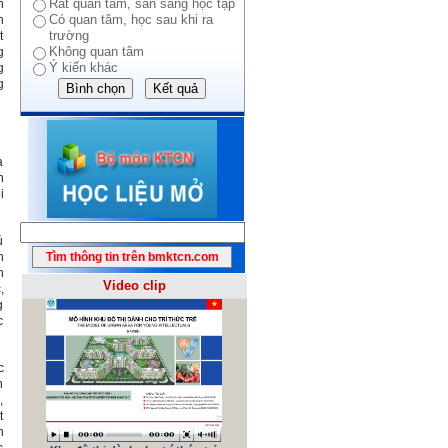
Rất quan tâm, sẵn sàng học tập
h
Có quan tâm, học sau khi ra
n
trường
t
Không quan tâm
g
Ý kiến khác
g
g
à
n
i
ủ
n
n
Video clip
,
g
c
c
n
,
t
h