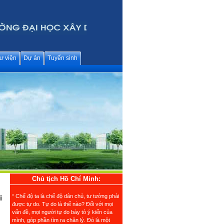
ư viện
Dự án
Tuyển sinh
Chủ tịch Hồ Chí Minh:
“ Chế độ ta là chế độ dân chủ, tư tưởng phải
i
được tự do. Tự do là thế nào? Đối với mọi
vấn đề, mọi người tự do bày tỏ ý kiến của
mình, góp phần tìm ra chân lý. Đó là một