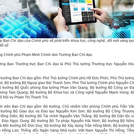
p Ban Chỉ đạo của Chính phủ về phát triển khoa học, công nghệ, đổi mới sáng tạo
ổi số
ng Chính phủ Phạm Minh Chính làm Trưởng Ban Chỉ đạo.
ởng Ban Thường trực Ban Chỉ đạo là Phó Thủ tướng Thường trực Nguyễn Hò
 trưởng Ban Chỉ đạo gồm: Phó Thủ tướng Chính phủ Hồ Đức Phớc; Phó Thủ tướn
ủ, Bộ trưởng Bộ Ngoại giao Bùi Thanh Sơn; Phó Thủ tướng Chính phủ Nguyễn Ch
ộ trưởng Bộ Quốc phòng Đại tướng Phan Văn Giang; Bộ trưởng Bộ Công an Đạ
ương Tam Quang; Bộ trưởng Bộ Khoa học và Công nghệ Nguyễn Mạnh Hùng; B
ộ Nội vụ Phạm Thị Thanh Trà.
nh viên Ban Chỉ đạo gồm: Bộ trưởng, Chủ nhiệm Văn phòng Chính phủ Trần Vă
 trưởng Bộ Giáo dục và Đào tạo Nguyễn Kim Sơn; Bộ trưởng Bộ Công Thươn
Hồng Diên; Bộ trưởng Bộ Tài chính Nguyễn Văn Thắng; Bộ trưởng Bộ Dân tộc v
o Đào Ngọc Dung; Bộ trưởng Bộ Tư pháp Nguyễn Hải Ninh; Bộ trưởng Bộ Nôn
à Môi trường Đỗ Đức Duy; Bộ trưởng Bộ Xây dựng Trần Hồng Minh; Bộ trưởng B
o Hồng Lan; Thống đốc Ngân hàng Nhà nuớc Việt Nam Nguyễn Thị Hồng; Tổn