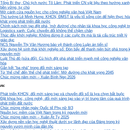
Tổng Bí thư, Chủ tịch nước Tô Lâm: Phát triển CN vật liệu theo hướng xanh
bền vững, tự chủ
Mở cánh cửa nguồn lực cho công nghiệp văn hoá Việt Nam
Thủ tướng Lê Minh Hưng: KHCN, ĐMST là yếu tố sống còn để hiện thực hó
khát vọng phát triển đất nước
Chính sách mới tạo đột phá, 'mở đường' cho nhân tài khoa học công nghệ tr
Logistics xanh: Cuộc chuyển đổi không thể chậm chân
Thúc đẩy khởi nghiệp: Không dừng ở các cuộc thi mà là tái cấu trúc triết lý
giáo dục
NCS Nguyễn Thị Vân Hương bảo vệ thành công Luận án tiến sĩ
Xây dựng hệ sinh thái khởi nghiệp số: Đòn bẩy để thanh niên bứt phá trong 
nguyên mới
Luật Thủ đô (sửa đổi): Cú hích đột phá phát triển mạnh mẽ công nghiệp văn
hóa
Gắn kết "ba nhà" trong đổi mới sáng tạo
Từ 'thể chế' đến 'thể chế phát triển': Mở đường cho khát vọng 2045
Chúc mừng năm mới – Xuân Bính Ngọ 2026
ưa:
Phát triển KHCN, đổi mới sáng tạo và chuyển đổi số là lựa chọn bắt buộc
Đặt khoa học, công nghệ, đổi mới sáng tạo vào vị trí trung tâm của quá trình
phát triển đất nước
Chúc mừng nhân ngày Quốc tế Phụ nữ 8/3
Nguồn lực mềm của Việt Nam trong kỷ nguyên mới
Chúc mừng năm mới – Xuân Ất Tỵ 2025
Xây dựng nền văn học nghệ thuật dưới sự lãnh đạo của Đảng trong kỷ
nguyên vươn mình của dân tộc