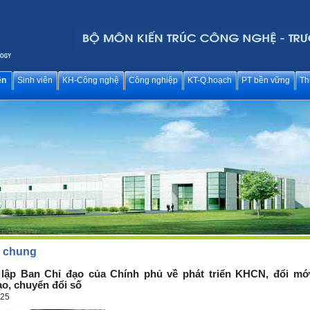
ên
Sinh viên
KH-Công nghệ
Công nghiệp
KT-Q.hoạch
PT bền vững
Th
c chung
lập Ban Chỉ đạo của Chính phủ về phát triển KHCN, đổi mớ
ạo, chuyển đổi số
025