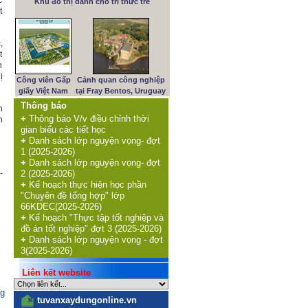
c
Khu đô thị dành cho trí thức trẻ
t
,
t
h
ị
Công viên Gấp
Cảnh quan công nghiệp
giấy Việt Nam
tại Fray Bentos, Uruguay
Thông báo
n
+
Thông báo V/v điều chỉnh thời
h
gian biểu các tiết học
+
Danh sách lớp nguyện vọng- đợt
1 (2025-2026)
+
Danh sách lớp nguyện vọng- đợt
2 (2025-2026)
-
+
Kế hoạch thực hiện học phần
"Chuyên đề tổng hợp" lớp
66KDEC(2025-2026)
+
Kế hoạch "Thực tập tốt nghiệp và
đồ án tốt nghiệp" đợt 3 (2025-2026)
+
Danh sách lớp nguyện vọng - đợt
3(2025-2026)
Liên kết website
ng
tuvanxaydungonline.vn