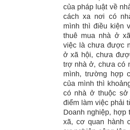
đánh giá trước hết tính cách
của pháp luật về nh
Tận tâm và là kỹ năng mềm
cơ bản của mỗi nhân viên.
cách xa nơi có nh
Không đợi đến lúc ra trường,
ngay từ bây giờ em dành
mình thì điều kiện
quan tâm hơn cho tính cách
này. Nếu làm được như vậy,
thuê mua nhà ở xã
sẽ thuận lợi hơn khi thử việc
và nhiều cơ hội hơn trong sự
việc là chưa được
nghiệp.
Khi trắc nghiệm Big Five, Tận
ở xã hội, chưa đư
tâm cũng là tính cách nổi trội
của thày. Trong công việc,
trợ nhà ở, chưa có
thày luôn có thiện cảm với
những người Tận tâm.
mình, trường hợp 
Chúc em sớm trở thành con
người thật sự Tận tâm.
của mình thì khoản
Ngày 24/4/2021, Thày Phạm
Đình Tuyển.
có nhà ở thuộc sở
điểm làm việc phải t
Hỏi:
Em thưa thầy, thầy có thể
Doanh nghiệp, hợp t
cho em hỏi làm sao mình
có thể kết nối làm quen với
xã, cơ quan hành 
những người giỏi hơn mình
ạ, em cảm ơn thầy.