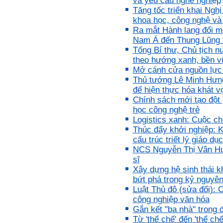
và yêu cầu nghề nghiệp
muốn làm những điều tốt
Tăng tốc triển khai Nghị
đẹp. Vậy hãy thể hiện cho
khoa học, công nghệ và
họ thấy tính cách của ta
cũng luôn mạnh mẽ hướng
Ra mắt Hành lang đổi mớ
về điều đó.
Nam Á đến Thung Lũng S
Là sinh viên, trước hết hãy
Tổng Bí thư, Chủ tịch n
tìm thày hay người giỏi
theo hướng xanh, bền v
trong lớp, khoa, trường;
trong gia đình và dòng họ
Mở cánh cửa nguồn lực 
để học.
Thủ tướng Lê Minh Hưn
Thày chúc em sớm thành
để hiện thực hóa khát v
công.
Chính sách mới tạo đột 
Ngày 19/4/2021. Thày
học công nghệ trẻ
Phạm Đình Tuyển
Logistics xanh: Cuộc c
Thúc đẩy khởi nghiệp: K
Hỏi:
cấu trúc triết lý giáo dục
NCS Nguyễn Thị Vân Hươn
Em thưa thầy (cô). Trong quá
trình làm đồ án thì trong lớp
sĩ
có nhóm không hoà đồng
Xây dựng hệ sinh thái k
được và bạn trong nhóm xin
bứt phá trong kỷ nguyê
sang nhóm khác. Vậy bạn đó
Luật Thủ đô (sửa đổi): 
đề xuất chuyển nhóm với thầy
trong buổi thông tới luôn
công nghiệp văn hóa
được không ạ? Em cảm ơn ạ!
Gắn kết "ba nhà" trong 
Từ 'thể chế' đến 'thể ch