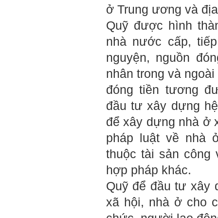
Ngày 10/6/2022. Thày
ở Trung ương và đị
Phạm Đình Tuyển.
Quỹ được hình thà
E chào thầy ạ! E là
Hỏi:
nhà nước cấp, tiế
Thắng ,sinh vien nhận đồ
án tốt nghiệp nhóm thầy,
nguyện, nguồn đón
nhóm mình có nhóm zalo
riêng hay thế nào để trao
nhân trong và ngoài
đổi về đồ án k ạ ? Em tìm
sđt thầy để add Zalo nhưng
đóng tiền tương đư
không được ạ! Em cảm ơn
thầy.
đầu tư xây dựng hệ
Trả lời: Trao đổi trực tiếp
với thày qua mail.
để xây dựng nhà ở x
Một số nội dung chính thực
hiện trong 4 tuần đầu tiên: :
pháp luật về nhà 
1) Đọc kỹ các yêu cầu về
thuộc tài sản công
nội dung Học phần đồ án
tốt nghiệp của Khoa và Bộ
hợp pháp khác.
môn KTCN; in thành một
bộ hồ sơ, khi đi thông qua
Quỹ để đầu tư xây 
mang theo (hoàn thành
ngay trong tuần thứ 1)
xã hội, nhà ở cho 
2) Báo cáo về tên đề tài tốt
nghiệp, vị trí cụ thể khu đất