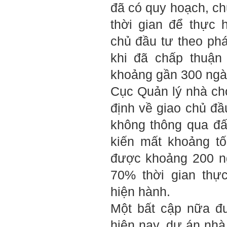
đã có quy hoạch, ch
Thày đã nhận được thư của
em.
thời gian để thực 
Rất cám ơn về những dòng
chia sẻ, động viên.
chủ đầu tư theo phá
Định hướng nghề nghiệp
cho sinh viên không chỉ liên
quan đến việc đào tạo kỹ
khi đã chấp thuận
năng cứng mà còn phải là kỹ
năng mềm, liên quan trước
khoảng gần 300 ngà
hết đến năng lực đổi mới
sáng tạo và khởi nghiệp.
Cục Quản lý nhà cho
Cuốn sách "Nghĩ giàu, làm
giàu" chỉ là một trong những
nội dung mà thế hệ trẻ quan
định về giao chủ đầ
tâm.
Điều lớn lao hơn là họ phải
không thông qua đấ
có năng lực tự thân và năng
lực tự rèn luyện để hình
thành sự nghiệp và trở thành
kiến mất khoảng tố
người tốt cho gia đình, cộng
đồng và xã hội, phù hợp với
được khoảng 200 n
chuẩn mực chung của loài
người trong thế kỷ 21.
70% thời gian thự
Sinh viên là tương lai của
thày.
Thày cùng các thày cô giáo
hiện hành.
khác đang nỗ lực hết sức để
biến tương lai tốt đẹp đó
Một bất cập nữa đ
thành hiện thực.
Thày đang viết một cuốn
hiện nay, dự án nhà
sách với tiêu đề: 'Nâng cao