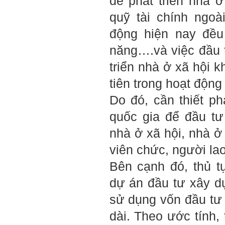
để phát triển nhà ở
Nếu có vấn đề gì về việc học
tập có thể trao đổi với thày.
quỹ tài chính ngo
Thày sẵn sàng đồng hành.
động hiện nay đều
Ngày 4/11/2023; Thày
Phạm
Đình Tuyển
năng….và việc đầu 
Hỏi:
triển nhà ở xã hội k
Em kính chào thầy ạ.
Em đang đọc lần 2 quyển
tiên trong hoạt động
sách Nghĩ giàu làm giàu,
xuất bản lần đầu năm
Do đó, cần thiết p
1937. Quyển sách được viết
từ 90 năm trước nhưng nó
vẫn đang phản ánh nhiều
quốc gia để đầu tư
thực tế.
Em đã đọc được rằng "các
nhà ở xã hội, nhà ở
cơ sở giáo dục cần có trách
nhiệm hơn nữa trong việc
viên chức, người la
định hướng nghề nghiệp cho
sinh viên".
Em nghĩ đó là việc các thầy
Bên cạnh đó, thủ t
đang làm không ngừng.
Em viết mail này để cảm ơn
dự án đầu tư xây d
công việc của thầy ạ.
Em cảm ơn thầy đã đọc ạ.
sử dụng vốn đầu tư
Sinh viên 60KD3
dài. Theo ước tính,
Trả lời: