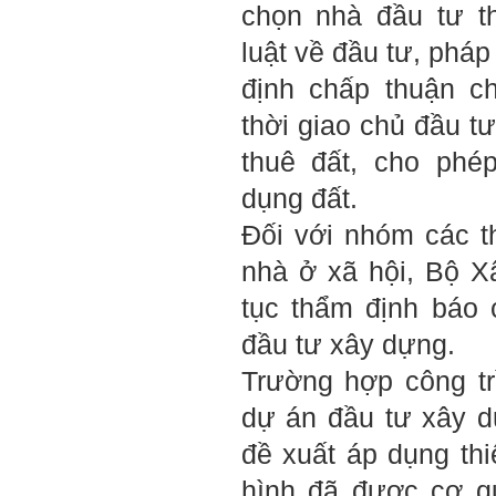
giá:
http://talaai.com.vn/
chọn nhà đầu tư t
(talaai.com.vn)
Sau đó gửi ngay kết quả
luật về đầu tư, pháp
đánh giá tính cách cho
thày, để có thể hỗ trợ.
định chấp thuận c
Gặp nhau 2 tuần/lần. Mỗi
thời giao chủ đầu tư
lần gặp cần chuẩn bị sẵn
câu hỏi để có thể trao đổi
thuê đất, cho phé
tối đa những vấn đề liên
quan đến đề tài tốt nghiệp
dụng đất.
mà không tự trả lời được.
Địa điểm gặp: Chiều thứ tư
Đối với nhóm các t
hàng tuần, từ 16h - 17h30
tại Văn phòng Bộ môn
nhà ở xã hội, Bộ X
KTCN.
tục thẩm định báo 
Đồ án tốt nghiệp là một sự
kiện quan trọng của đời
đầu tư xây dựng.
người lao động trí óc.
Phải nỗ lực hết sức và
Trường hợp công tr
dành tất cả thời gian,
nguồn lực cho đồ án. Từ
dự án đầu tư xây 
đây mới có kết quả tốt
nhất, để trải nghiệm, hình
đề xuất áp dụng thi
thành năng lực cần thiết
chuẩn bị cho việc ra
trường và làm việc với vô
hình đã được cơ q