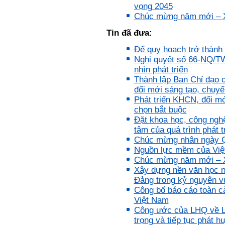
Trả lời:
vọng 2045
Chúc mừng năm mới – Xu
Bộ môn đã nhận được thư
của em.
Tin đã đưa:
Học kỹ năng mềm phối hợp
với các thành viên có liên
Để quy hoạch trở thành 
quan trong hoạt động tư vấn
Nghị quyết số 66-NQ/T
là một trong những mục tiêu
của việc Làm đồ án theo
nhìn phát triển
nhóm.
Thành lập Ban Chỉ đạo 
Ai cũng phải nỗ lực tự học
đổi mới sáng tạo, chuyể
điều này để đình hình được
Phát triển KHCN, đổi mớ
nhận thức: Sức mạnh và vị
thế của một tổ chức chủ yếu
chọn bắt buộc
được xây dựng trên nền tảng
Đặt khoa học, công nghệ,
của việc "Cùng nghĩ,Cùng
tâm của quá trình phát t
làm".Từ đó mới mong công
Chúc mừng nhân ngày Qu
việc đạt được hiệu quả cao
nhất.
Nguồn lực mềm của Việ
23/4/2019. Thày Phạm Đình
Chúc mừng năm mới – X
Tuyển
Xây dựng nền văn học n
Đảng trong kỷ nguyên v
Hỏi:
Công bố báo cáo toàn cả
Em chào thầy, các câu trả lời
Việt Nam
của thầy khiến em thấy rất
Công ước của LHQ về Lu
hữu ích. Em muốn hỏi thầy
trọng và tiếp tục phát h
khi thầy gặp những bế tắc