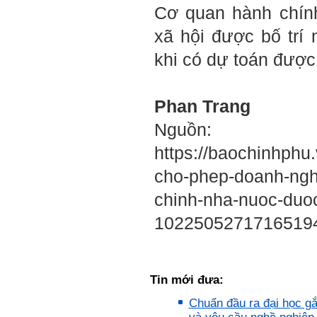
có người tài, người hiền tài
Cơ quan hành chín
cấp độ đó, ví như người tài
giỏi trong lớp, trong
xã hội được bố trí
trường, trong ngành, trong
vùng, trong quốc gia và thế
khi có dự toán được
giới.
Mỗi người thường tìm và
chơi với người giỏi phù
hợp với vị thế của họ. Khi
Phan Trang
tiến bộ, sang một vị thế
mới cao hơn, lại tìm thày
Nguồn:
giỏi tương xứng ở vị thế
đó mà học.
https://baochinhphu
Khi đã tài giỏi trong một vị
thế, chính ta lại trở thành
cho-phep-doanh-ngh
người thày để dẫn dắt
những người khác chưa có
chinh-nha-nuoc-duoc
điều kiện giỏi bằng ta. Từ
đây ta cũng có được phẩm
1022505271716519
cách của người chủ và
người lãnh đạo.
Khi đã hiểu được sự cần
thiết của việc tìm người
giỏi hay người hiền tài để
học và hành, thì tất yếu ta
Tin mới đưa:
sẽ tự thay đổi để tìm được
cách kết nối với họ.
Chuẩn đầu ra đại học gắn
Những hiền tài luôn mong