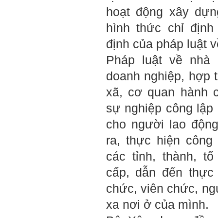
hoạt động xây dựn
hình thức chỉ định
Hỏi: E
m gửi thầy kết quả
Big Five ạ.
định của pháp luật v
Pháp luật về nhà
doanh nghiệp, hợp t
xã, cơ quan hành 
sự nghiệp công lập
cho người lao độn
ra, thực hiện công
các tỉnh, thành, t
cấp, dẫn đến thực
chức, viên chức, ng
xa nơi ở của mình.
Trả lời: Thày đã nhận