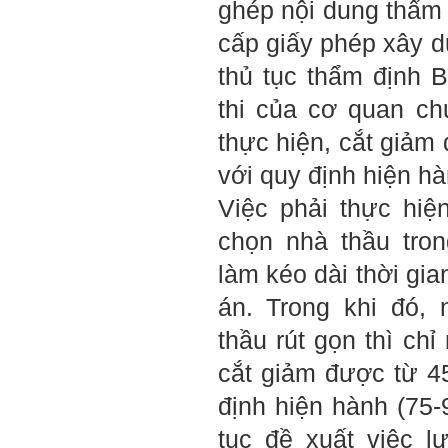
ghép nội dung thẩm 
chưa thay đổi đc, em mong
thầy thông cảm và trân thành
cảm ơn thầy đã lắng nghe
cấp giấy phép xây d
em.
thủ tục thẩm định 
Sinh viên Khóa 53KD, Khoa
Kiến trúc Quy hoạch, ĐHXD
thi của cơ quan c
Hà Nội
thực hiện, cắt giảm
với quy định hiện h
Trả lời:
Việc phải thực hiệ
Đã nhận được kết quả Big
chọn nhà thầu tro
Five. Nên ghép thêm kết quả
của những sinh viên khác,
làm kéo dài thời gia
người khác để có thể so
sánh và rút ra được nhận xét
án. Trong khi đó, 
ta là ai và từ đó tự sửa mình.
Kết quả cho thấy: Tính cách
(hay kỹ năng mềm) thuộc loại
thầu rút gọn thì ch
trung bình. Yếu về tính
hướng ngoại.
cắt giảm được từ 4
Từng bước, từng bước mà cố
gắng hơn.
định hiện hành (75
Ngày 3/2/2023, thày Phạm
tục đề xuất việc l
Đình Tuyển