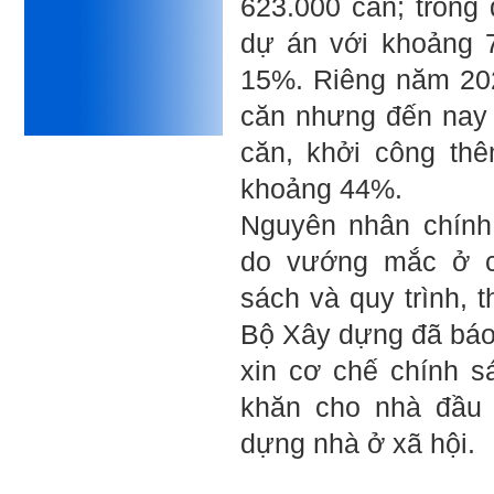
623.000 căn; trong
sợ cho tương lai.
Phải thấy đó là điều không
dự án với khoảng 
tốt đẹp do chính em gây ra,
để có trách nhiệm mà sửa
15%. Riêng năm 202
mình.
Được gia đình hỗ trợ, có sức
căn nhưng đến nay
khỏe và năng lực để học đến
năm thứ 3, là may mắn lắm,
căn, khởi công th
khi so sánh với rất nhiều
thanh niên người Việt khác.
khoảng 44%.
Một số việc phải làm ngay:
Nguyên nhân chính
i) Thay đổi ngay nhận thức
cũ: Ta phải trở thành người
tài với cả kỹ năng cứng và
do vướng mắc ở cơ
mềm phù hợp để cạnh tranh
và hợp tác, không chỉ trong
sách và quy trình, t
kiến trúc mà cả lĩnh vực liên
quan khác mà xã hội đang
Bộ Xây dựng đã báo
cần và tạo ra giá trị gia tăng;
ii) Sử dụng thời gian hợp lý:
xin cơ chế chính 
Một ngày ngủ đủ 6- 7 tiếng
để tái tạo sức lao động. Thời
khăn cho nhà đầu 
gian còn lại dành cho: Học
ngoại ngữ và chuyển đổi số;
dựng nhà ở xã hội.
Đi học đầy đủ và lắng nghe
bài giảng; Đọc sách và tài
liệu bổ sung kiến thức; Chủ