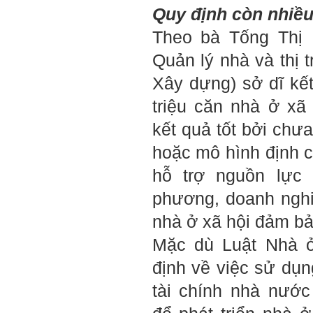
động trao đổi chuyên môn
Quy định còn nhiều
với giảng viên và bạn bè;
iii) Chăm chỉ tự học tập: Lời
Theo bà Tống Thị 
chê ghê gớm nhất là Kẻ lười
nhác. Từ Kẻ lười nhác đến
Quản lý nhà và thị 
Kẻ hèn hạ và vô dụng rất gần
nhau. Không phải lúc nào
Xây dựng) sở dĩ kế
cũng có người bên cạnh mà
học hỏi, mà phải có kế hoạch
triệu căn nhà ở xã 
tự học, từ trong sách vở đến
mạng xã hội và thực tế;
kết quả tốt bởi chư
iv) Mở ra với thế giới bên
ngoài: Tìm người có đức, có
hoặc mô hình định c
tài mà chơi để học kiến thức
và sự đồng thuận; Ra với môi
hỗ trợ nguồn lực 
trường tự nhiên mà hòa vào
trong đó. Sẵn sàng trải
phương, doanh nghi
nghiệm làm những điều tốt
đẹp;
v) Còn 2 năm nữa mới ra
nhà ở xã hội đảm bả
trường. Phải học để tốt
nghiệp đại học, điểm khởi
Mặc dù Luật Nhà 
đầu sự nghiệp của một
người tri thức. Đây là thời
định về việc sử dụ
gian đủ để em tìm lại sự cân
bằng cảm xúc và tận tâm
tài chính nhà nướ
thay đổi chính mình.