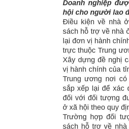
Doanh nghiệp đượ
Chủ biên: TS. Phạm ĐÌnh
Tuyển
hội cho người lao 
Hỏi:
Điều kiện về nhà 
Em gửi thày bài Trắc nghiệm
tính cách – Big Five
sách hỗ trợ về nhà 
(talaai.com.vn)
lại đơn vị hành chính
Trả lời:
trực thuộc Trung ươ
Thày đã nhận được biểu
tượng Big Five của em. Đây
Xây dựng đề nghị 
là Big Five rất điển hình của
sinh viên. Em còn là người
vị hành chính của tỉ
mạnh về Hướng ngoại, một
tính cách rất được coi trọng
Trung ương nơi có
trong Thời đại liên kết và hội
nhập.
sắp xếp lại để xác 
Do còn trong giai đoạn là
sinh viên gắn với Học hỏi,
đối với đối tượng 
Học tập là chính và chưa có
Học hành, nên tính cách Tận
ở xã hội theo quy đị
tâm của em còn thiếu mạnh
mẽ so với tính cách khác.
Trường hợp đối tư
Khi làm việc trong doanh
nghiệp hay tổ chức nào đó,
sách hỗ trợ về nhà
người sử dụng lao động