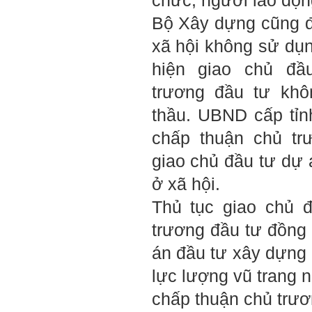
chức, người lao độn
dự kiến theo tỷ lệ 1/500
(hoàn thành trong tuần thứ
Bộ Xây dựng cũng đ
1)
3) Chuản bị các quy định,
xã hội không sử dụ
tiêu chuẩn thiết kế có liên
quan đến đề tài; in thành
hiện giao chủ đầ
một bộ hồ sơ, khi đi thông
qua mang theo (hoàn thành
trương đầu tư khô
trong tuần thứ 2)
4) Tìm 5 ví dụ trên thế giới
thầu. UBND cấp tỉn
về các công trình tương tự
với loại hình dự kiến trong
chấp thuận chủ tr
đề tài tốt nghiệp; nhận xét
và đánh giá, kết luận rút ra
giao chủ đầu tư dự
để có thể ứng dụng cho đề
tài (4 tuần phải hoàn
ở xã hội.
thành);
5) Đọc lại các nguyên lý
Thủ tục giao chủ 
thiết kế kiến trúc đã được
học (phải làm ngay và liên
trương đầu tư đồng 
tục cho đến khi bảo vệ đề
tài);
6) Nên tự đánh giá Ta là ai.
án đầu tư xây dựng 
Đánh giá theo phần mềm
Big Five- tính cách sinh
lực lượng vũ trang n
viên, để thày biết rõ hơn về
sinh viên.
chấp thuận chủ trươ
Phần mềm đánh