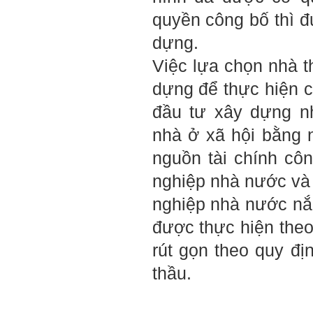
số những người tài khác
trong xã hội.
quyền công bố thì 
2/6/2022. Thày Phạm Đình
dựng.
Tuyển.
Việc lựa chọn nhà t
Em chào bộ môn ạ,
Hỏi:
dựng để thực hiện c
em là Hoàng Đức Dương
lớp 66XD8 msv-0013966
đầu tư xây dựng nh
đang làm bài tiểu luận về
công trình dân dụng ạ em
nhà ở xã hội bằng 
thấy bộ môn có đăng bài
về công trình galaxy soho
nguồn tài chính cô
ở Trung Quốc vậy em
muốn xin bộ môn cho em
nghiệp nhà nước và
bài đăng đó được không ạ,
em xin cảm ơn bộ môn,em
nghiệp nhà nước nắ
chào bộ môn ạ.
được thực hiện theo
Trang WEB
Trả lời:
rút gọn theo quy đị
bmktcn.com được thành
lập với mục tiêu chính là
thầu.
phục vụ sinh viên. Đương
nhiên là em được đăng lại
các bài viết trên trang WEB
này.