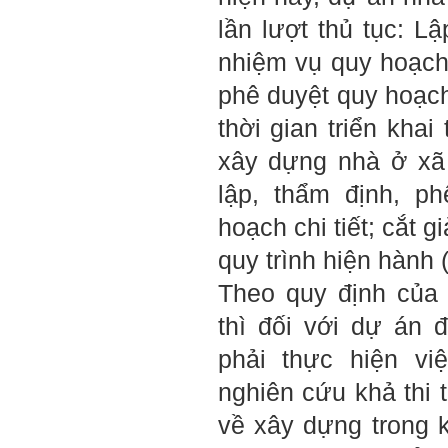
năng lực khởi nghiệp đổi mới
sáng tạo cho sinh viên (và
lần lượt thủ tục: L
cựu sinh viên) trong lĩnh vực
xây dựng'. Dự kiến tháng
nhiệm vụ quy hoạch c
5/2023 xuất bản.
Chúc mọi điều tốt lành.
phê duyệt quy hoạch
Ngày 8/3/2023; Thày Phạm
Đình Tuyển
thời gian triển kha
xây dựng nhà ở xã 
Hỏi:
lập, thẩm định, p
Thưa thầy, em xin gửi kết quả
hoạch chi tiết; cắt 
bigfive mới của bản thân,
qua đây em cũng xin cảm ơn
quy trình hiện hành
thầy vì thông qua bài khảo
sát bigfive và những lời thầy
Theo quy định của
nói, em đã cố gắng khắc
phục những yếu điểm của
thì đối với dự án
bản thân và cũng như trau
dồi thêm kiến thức để khai
phải thực hiện vi
phá bản thân, và thực tế đã
có những chuyển biến tích
nghiên cứu khả thi
cực trong cuộc sống và công
việc của em, tuy vậy bản thân
về xây dựng trong k
em cũng vẫn còn những
thiếu sót, những điều em