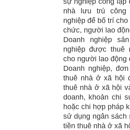
sự nghiệp công lập 
Trả lời:
nhà lưu trú công
Thày đã nhận được thư
nghiệp để bố trí cho
của em.
Đối với một đất nước: Hiền
chức, người lao độ
tài như nguyên khí quốc
gia. Mạnh hay yếu từ đó
Doanh nghiệp sản
mà ra cả.
Đối với một cá nhân: Suốt
nghiệp được thuê 
cả đời gắn với việc học:
Học cái gì và học thày nào.
cho người lao động 
Và sự học luôn đi cùng với
sự sang trọng và thịnh
Doanh nghiệp, đơn
vượng.
Những người giỏi hay
thuê nhà ở xã hội 
người hiền tài có thể thức
tỉnh cho ta học cái gì một
thuê nhà ở xã hội v
cách hiệu quả và qua đó họ
cũng trở thành thày của ta.
doanh, khoản chi 
Người tài giỏi là người làm
những việc mang lại giá trị
gia tăng cao mà người
hoặc chi hợp pháp 
thường không làm được.
Người hiền tài là người
sử dụng ngân sách 
mang tài của mình ra giúp
xã hội.
tiền thuê nhà ở xã hộ
Vị thế xã hội cấp độ nào thì