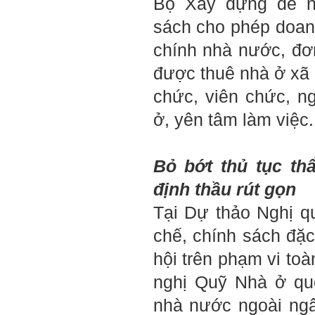
Bộ Xây dựng đề ng
được kết quả đánh giá Big
Five của em.
sách cho phép doan
Sau một năm tự nhìn nhận
mình là ai và đã có những
chính nhà nước, đơ
thay đổi .
Tính cách Tận tâm và
được thuê nhà ở xã 
Hướng ngoại được cải
thiện so với trước.
chức, viên chức, n
Tính cách Cân bằng cảm
xúc vẫn yếu như cũ. Theo
ở, yên tâm làm việc.
các nghiên cứu mà thày
được biết, tính cách Cân
bằng cảm xúc là cốt lõi.
Mọi năng lực hoạt động
chuyên môn, xã hội của
Bỏ bớt thủ tục th
một con người đều dựa
vào đây mà ra cả.
định thầu rút gọn
Ta có mặt trên đời này đều
có nguyên cớ tốt đẹp nào
Tại Dự thảo Nghị q
đó.
Phải tự tin hơn nữa
vào chính mình, trước hết
chế, chính sách đặc
là từ công việc chuyên
môn, nay chính là đồ án tốt
hội trên phạm vi to
nghiệp.
Thày sẽ hỗ trợ chuyên
nghị Quỹ Nhà ở quố
môn để em có kết quả tốt
nhất trong việc thực hiện
nhà nước ngoài ng
học phần Đồ án tốt nghiệp.