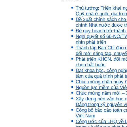
thành hiện thực.
Thày đang viết một cuốn
Thủ tướng: Triển khai n
sách với tiêu đề: 'Nâng cao
Quỹ nhà ở quốc gia tron
năng lực khởi nghiệp đổi mới
sáng tạo cho sinh viên (và
Đề xuất chính sách cho
cựu sinh viên) trong lĩnh vực
chính Nhà nước được 
xây dựng'. Dự kiến tháng
5/2023 xuất bản.
Để quy hoạch trở thành 
Chúc mọi điều tốt lành.
Nghị quyết số 66-NQ/T
Ngày 8/3/2023; Thày Phạm
nhìn phát triển
Đình Tuyển
Thành lập Ban Chỉ đạo 
đổi mới sáng tạo, chuyể
Phát triển KHCN, đổi mớ
Hỏi:
chọn bắt buộc
Đặt khoa học, công nghệ,
Thưa thầy, em xin gửi kết quả
tâm của quá trình phát t
bigfive mới của bản thân,
Chúc mừng nhân ngày Qu
qua đây em cũng xin cảm ơn
thầy vì thông qua bài khảo
Nguồn lực mềm của Việ
sát bigfive và những lời thầy
Chúc mừng năm mới – X
nói, em đã cố gắng khắc
Xây dựng nền văn học n
phục những yếu điểm của
Đảng trong kỷ nguyên v
bản thân và cũng như trau
dồi thêm kiến thức để khai
Công bố báo cáo toàn cả
phá bản thân, và thực tế đã
Việt Nam
có những chuyển biến tích
Công ước của LHQ về Lu
cực trong cuộc sống và công
việc của em, tuy vậy bản thân