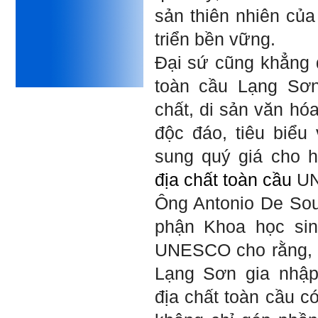
thiết kế;
sản thiên nhiên của
iii) Mất niềm tin vào chính
mình, nản chí và dẫn đến lo
triển bền vững.
sợ cho tương lai.
Phải thấy đó là điều không
Đại sứ cũng khẳng 
tốt đẹp do chính em gây ra,
để có trách nhiệm mà sửa
mình.
toàn cầu Lạng Sơn
Được gia đình hỗ trợ, có sức
khỏe và năng lực để học đến
chất, di sản văn hó
năm thứ 3, là may mắn lắm,
khi so sánh với rất nhiều
độc đáo, tiêu biểu
thanh niên người Việt khác.
sung quý giá cho 
Một số việc phải làm ngay:
i) Thay đổi ngay nhận thức
địa chất toàn cầu
UN
cũ: Ta phải trở thành người
tài với cả kỹ năng cứng và
Ông Antonio De So
mềm phù hợp để cạnh tranh
và hợp tác, không chỉ trong
phận Khoa học sin
kiến trúc mà cả lĩnh vực liên
quan khác mà xã hội đang
UNESCO cho rằng, v
cần và tạo ra giá trị gia tăng;
ii) Sử dụng thời gian hợp lý:
Lạng Sơn gia nhập
Một ngày ngủ đủ 6- 7 tiếng
để tái tạo sức lao động. Thời
địa chất toàn cầu có
gian còn lại dành cho: Học
ngoại ngữ và chuyển đổi số;