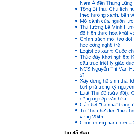
Nam Á đến Thung Lũng S
Tổng Bí thư, Chủ tịch n
Trả lời:
theo hướng xanh, bền v
Thày đã nhận được thư của
Mở cánh cửa nguồn lực 
em.
Thủ tướng Lê Minh Hưn
Rất cám ơn về những dòng
chia sẻ, động viên.
để hiện thực hóa khát v
Định hướng nghề nghiệp
Chính sách mới tạo đột 
cho sinh viên không chỉ liên
quan đến việc đào tạo kỹ
học công nghệ trẻ
năng cứng mà còn phải là kỹ
Logistics xanh: Cuộc c
năng mềm, liên quan trước
Thúc đẩy khởi nghiệp: K
hết đến năng lực đổi mới
sáng tạo và khởi nghiệp.
cấu trúc triết lý giáo dục
Cuốn sách "Nghĩ giàu, làm
NCS Nguyễn Thị Vân Hươn
giàu" chỉ là một trong những
nội dung mà thế hệ trẻ quan
sĩ
tâm.
Xây dựng hệ sinh thái k
Điều lớn lao hơn là họ phải
có năng lực tự thân và năng
bứt phá trong kỷ nguyê
lực tự rèn luyện để hình
Luật Thủ đô (sửa đổi): 
thành sự nghiệp và trở thành
công nghiệp văn hóa
người tốt cho gia đình, cộng
đồng và xã hội, phù hợp với
Gắn kết "ba nhà" trong 
chuẩn mực chung của loài
Từ 'thể chế' đến 'thể ch
người trong thế kỷ 21.
Sinh viên là tương lai của
vọng 2045
thày.
Chúc mừng năm mới – Xu
Thày cùng các thày cô giáo
khác đang nỗ lực hết sức để
Tin đã đưa:
biến tương lai tốt đẹp đó