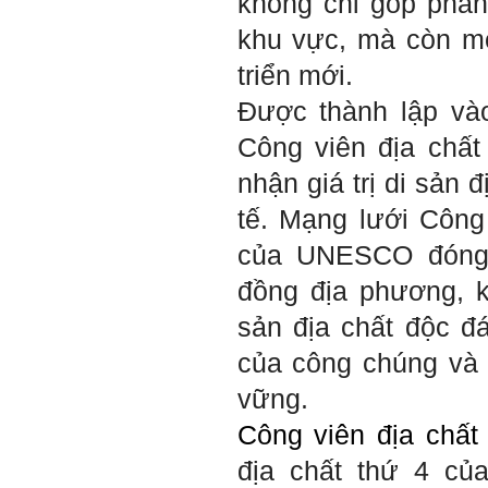
không chỉ góp phầ
Đi học đầy đủ và lắng nghe
bài giảng; Đọc sách và tài
khu vực, mà còn m
liệu bổ sung kiến thức; Chủ
động trao đổi chuyên môn
triển mới.
với giảng viên và bạn bè;
iii) Chăm chỉ tự học tập: Lời
Được thành lập và
chê ghê gớm nhất là Kẻ lười
nhác. Từ Kẻ lười nhác đến
Công viên địa chấ
Kẻ hèn hạ và vô dụng rất gần
nhau. Không phải lúc nào
cũng có người bên cạnh mà
nhận giá trị di sản 
học hỏi, mà phải có kế hoạch
tự học, từ trong sách vở đến
tế. Mạng lưới Công
mạng xã hội và thực tế;
iv) Mở ra với thế giới bên
của UNESCO đóng 
ngoài: Tìm người có đức, có
tài mà chơi để học kiến thức
đồng địa phương, k
và sự đồng thuận; Ra với môi
trường tự nhiên mà hòa vào
sản địa chất độc đ
trong đó. Sẵn sàng trải
nghiệm làm những điều tốt
của công chúng và 
đẹp;
v) Còn 2 năm nữa mới ra
vững.
trường. Phải học để tốt
nghiệp đại học, điểm khởi
Công viên địa chất
đầu sự nghiệp của một
người tri thức. Đây là thời
địa chất thứ 4 củ
gian đủ để em tìm lại sự cân