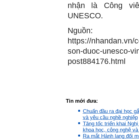
bằng cảm xúc và tận tâm
nhận là Công viê
thay đổi chính mình.
UNESCO.
Nếu có vấn đề gì về việc học
tập có thể trao đổi với thày.
Thày sẵn sàng đồng hành.
Nguồn:
Ngày 4/11/2023; Thày
Phạm
https://nhandan.vn/c
Đình Tuyển
Hỏi:
son-duoc-unesco-vi
Em kính chào thầy ạ.
post884176.html
Em đang đọc lần 2 quyển
sách Nghĩ giàu làm giàu,
xuất bản lần đầu năm
1937. Quyển sách được viết
từ 90 năm trước nhưng nó
vẫn đang phản ánh nhiều
thực tế.
Em đã đọc được rằng "các
cơ sở giáo dục cần có trách
Tin mới đưa:
nhiệm hơn nữa trong việc
định hướng nghề nghiệp cho
sinh viên".
Chuẩn đầu ra đại học gắn
Em nghĩ đó là việc các thầy
và yêu cầu nghề nghiệp
đang làm không ngừng.
Em viết mail này để cảm ơn
Tăng tốc triển khai Nghị
công việc của thầy ạ.
khoa học, công nghệ và
Em cảm ơn thầy đã đọc ạ.
Ra mắt Hành lang đổi mớ
Sinh viên 60KD3