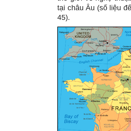
trường tự nhiên mà hòa vào
tại châu Âu (số liệu 
trong đó. Sẵn sàng trải
nghiệm làm những điều tốt
45).
đẹp;
v) Còn 2 năm nữa mới ra
trường. Phải học để tốt
nghiệp đại học, điểm khởi
đầu sự nghiệp của một
người tri thức. Đây là thời
gian đủ để em tìm lại sự cân
bằng cảm xúc và tận tâm
thay đổi chính mình.
Nếu có vấn đề gì về việc học
tập có thể trao đổi với thày.
Thày sẵn sàng đồng hành.
Ngày 4/11/2023; Thày
Phạm
Đình Tuyển
Hỏi:
Em kính chào thầy ạ.
Em đang đọc lần 2 quyển
sách Nghĩ giàu làm giàu,
xuất bản lần đầu năm
1937. Quyển sách được viết
từ 90 năm trước nhưng nó
vẫn đang phản ánh nhiều