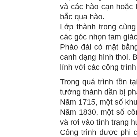
muốn xin bộ môn cho em
và các hào cạn hoặc 
bài đăng đó được không ạ,
em xin cảm ơn bộ môn,em
bắc qua hào.
chào bộ môn ạ.
Lớp thành trong cùng
Trang WEB
Trả lời:
các góc nhọn tam giác
bmktcn.com được thành
lập với mục tiêu chính là
Pháo đài có mặt bằng
phục vụ sinh viên. Đương
nhiên là em được đăng lại
canh dạng hình thoi. B
các bài viết trên trang WEB
này.
lính với các công trìn
Chủ biên: TS. Phạm ĐÌnh
Tuyển
Trong quá trình tồn t
Hỏi:
tường thành dần bị phá
Em gửi thày bài Trắc nghiệm
tính cách – Big Five
Năm 1715, một số khu
(talaai.com.vn)
Năm 1830, một số côn
Trả lời:
và rơi vào tình trạng 
Thày đã nhận được biểu
tượng Big Five của em. Đây
Công trình được phi
là Big Five rất điển hình của