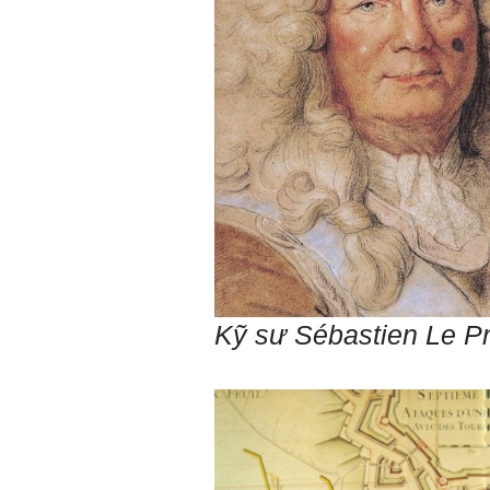
một con người đều dựa
vào đây mà ra cả.
Ta có mặt trên đời này đều
có nguyên cớ tốt đẹp nào
đó.
Phải tự tin hơn nữa
vào chính mình, trước hết
là từ công việc chuyên
môn, nay chính là đồ án tốt
nghiệp.
Thày sẽ hỗ trợ chuyên
môn để em có kết quả tốt
nhất trong việc thực hiện
học phần Đồ án tốt nghiệp.
Ngày 10/6/2022. Thày
Phạm Đình Tuyển.
E chào thầy ạ! E là
Hỏi:
Thắng ,sinh vien nhận đồ
Kỹ sư
Sébastien Le P
án tốt nghiệp nhóm thầy,
nhóm mình có nhóm zalo
riêng hay thế nào để trao
đổi về đồ án k ạ ? Em tìm
sđt thầy để add Zalo nhưng
không được ạ! Em cảm ơn
thầy.
Trả lời: Trao đổi trực tiếp
với thày qua mail.