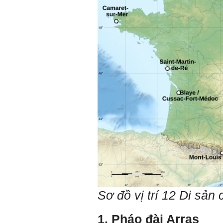
tài (4 tuần phải hoàn
thành);
5) Đọc lại các nguyên lý
thiết kế kiến trúc đã được
học (phải làm ngay và liên
tục cho đến khi bảo vệ đề
tài);
6) Nên tự đánh giá Ta là ai.
Đánh giá theo phần mềm
Big Five- tính cách sinh
viên, để thày biết rõ hơn về
sinh viên.
Phần mềm đánh
giá:
http://talaai.com.vn/
(talaai.com.vn)
Sau đó gửi ngay kết quả
đánh giá tính cách cho
thày, để có thể hỗ trợ.
Gặp nhau 2 tuần/lần. Mỗi
lần gặp cần chuẩn bị sẵn
câu hỏi để có thể trao đổi
tối đa những vấn đề liên
quan đến đề tài tốt nghiệp
Sơ đồ vị trí 12 Di sả
mà không tự trả lời được.
Địa điểm gặp: Chiều thứ tư
hàng tuần, từ 16h - 17h30
1. Pháo đài Arras
tại Văn phòng Bộ môn