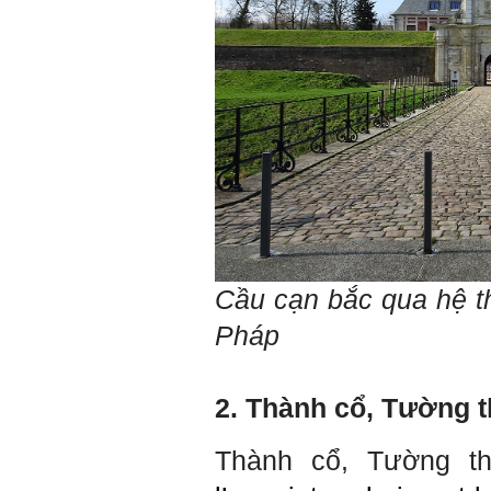
thế, chính ta lại trở thành
người thày để dẫn dắt
những người khác chưa có
điều kiện giỏi bằng ta. Từ
đây ta cũng có được phẩm
cách của người chủ và
người lãnh đạo.
Khi đã hiểu được sự cần
thiết của việc tìm người
giỏi hay người hiền tài để
học và hành, thì tất yếu ta
sẽ tự thay đổi để tìm được
cách kết nối với họ.
Những hiền tài luôn mong
muốn làm những điều tốt
đẹp. Vậy hãy thể hiện cho
họ thấy tính cách của ta
Cầu cạn bắc qua hệ t
cũng luôn mạnh mẽ hướng
về điều đó.
Pháp
Là sinh viên, trước hết hãy
tìm thày hay người giỏi
trong lớp, khoa, trường;
trong gia đình và dòng họ
2. Thành cổ, Tường t
để học.
Thày chúc em sớm thành
công.
Thành cổ, Tường th
Ngày 19/4/2021. Thày