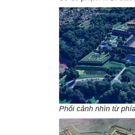
những người Tận tâm.
Chúc em sớm trở thành con
người thật sự Tận tâm.
Ngày 24/4/2021, Thày Phạm
Đình Tuyển.
Hỏi:
Em thưa thầy, thầy có thể
cho em hỏi làm sao mình
có thể kết nối làm quen với
những người giỏi hơn mình
ạ, em cảm ơn thầy.
Trả lời:
Thày đã nhận được thư
của em.
Đối với một đất nước: Hiền
tài như nguyên khí quốc
gia. Mạnh hay yếu từ đó
mà ra cả.
Phối cảnh nhìn từ phí
Đối với một cá nhân: Suốt
cả đời gắn với việc học:
Học cái gì và học thày nào.
Và sự học luôn đi cùng với
sự sang trọng và thịnh