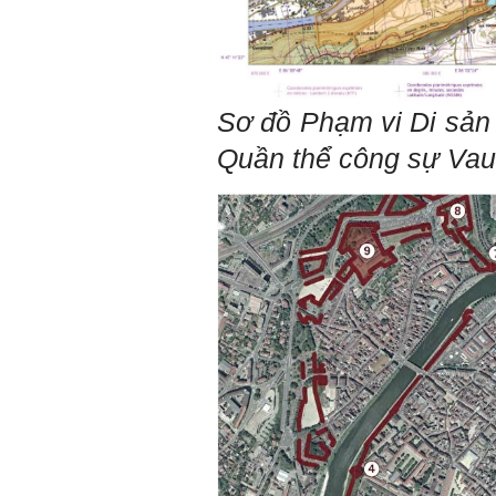
của việc "Cùng nghĩ,Cùng
làm".Từ đó mới mong công
việc đạt được hiệu quả cao
nhất.
23/4/2019. Thày Phạm Đình
Tuyển
Sơ đồ Phạm vi Di sả
Hỏi:
Quần thể công sự Va
Em chào thầy, các câu trả lời
của thầy khiến em thấy rất
hữu ích. Em muốn hỏi thầy
khi thầy gặp những bế tắc
hay thất bại trong cuộc sống
thầy đã tự khắc phục như thế
nào, có khi nào thầy cảm
thấy mệt mỏi với công việc
của mình không. Hiện tại có
những lúc em cảm thấy kém
cỏi so với người khác, xin
thầy cho em lời khuyên được
không ạ?
Em cảm ơn thầy rất nhiều.
Trả lời:
Thày đã nhận được thư của