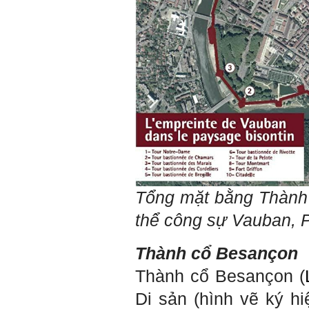
em
Chắc chắn trong cuộc đời
không có ai chỉ toàn thành
công cả.
Trong hoạt động chính trị,
thất bại là gắn với tính mạng.
Trong hoạt động kinh tế, thất
bại là gắn với thiệt hại về
kinh tế và thời gian.
Trong hoạt động xã hội, thất
bại là mất niềm tin và vị
thế…
Trong thời đại hội nhập ngày
nay, con người phải cạnh
tranh với những đối thủ rất
mạnh mà trong nhiều trường
hợp ta còn chưa biết nhiều
Tổng mặt bằng
Thành 
về họ; giống như đi thi
Olimpic mà không biết sẽ
thể công sự Vauban, 
phải thi môn gì; đến đó mới
rõ.
Chính vì vậy, xã hội bây giờ
Thành cổ
Besançon
cần những người: i) Tư
tưởng tiến bộ; ii) Yêu tự do;
Thành cổ Besançon (
iii) Hoạt động đa năng và biết
liên kết với nhiều người để
Di sản (hình vẽ ký hi
làm nhiều việc; trong đó đặc