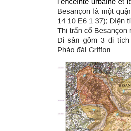
l’enceinte urbaine et 
Phạm Đình Tuyển
Besançon là một quậ
Hỏi:
14 10 E6 1 37); Diện t
Em thưa thầy (cô). Trong quá
trình làm đồ án thì trong lớp
Thị trấn cổ
Besançon
n
có nhóm không hoà đồng
được và bạn trong nhóm xin
Di sản gồm 3 di tích
sang nhóm khác. Vậy bạn đó
đề xuất chuyển nhóm với thầy
trong buổi thông tới luôn
Pháo đài
Griffon
được không ạ? Em cảm ơn ạ!
Trả lời:
Bộ môn đã nhận được thư
của em.
Học kỹ năng mềm phối hợp
với các thành viên có liên
quan trong hoạt động tư vấn
là một trong những mục tiêu
của việc Làm đồ án theo
nhóm.
Ai cũng phải nỗ lực tự học
điều này để đình hình được
nhận thức: Sức mạnh và vị
thế của một tổ chức chủ yếu
được xây dựng trên nền tảng