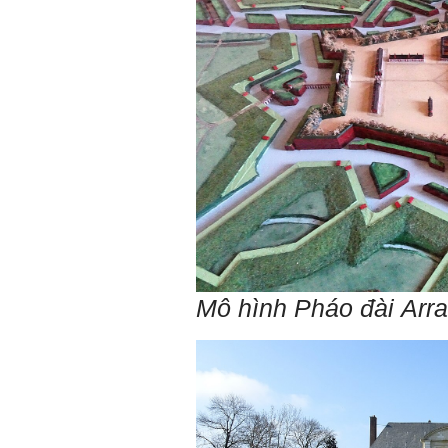
vượng.
Những người giỏi hay
người hiền tài có thể thức
tỉnh cho ta học cái gì một
cách hiệu quả và qua đó họ
cũng trở thành thày của ta.
Người tài giỏi là người làm
những việc mang lại giá trị
gia tăng cao mà người
thường không làm được.
Người hiền tài là người
mang tài của mình ra giúp
xã hội.
Vị thế xã hội cấp độ nào thì
có người tài, người hiền tài
cấp độ đó, ví như người tài
giỏi trong lớp, trong
trường, trong ngành, trong
vùng, trong quốc gia và thế
Mô hình Pháo đài
Arr
giới.
Mỗi người thường tìm và
chơi với người giỏi phù
hợp với vị thế của họ. Khi
tiến bộ, sang một vị thế
mới cao hơn, lại tìm thày
giỏi tương xứng ở vị thế
đó mà học.
Khi đã tài giỏi trong một vị