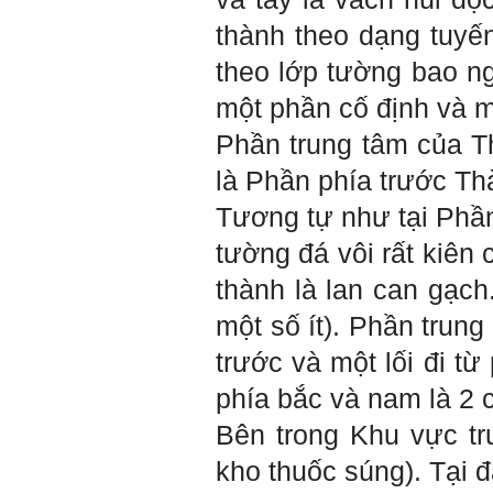
cần và cuối cùng là việc mà
mình yêu thích). Cũng chính
thành theo dạng tuyế
từ đây em sẽ tìm được những
mặt mạnh của mình.
theo lớp tường bao n
Đối với những người tri thức,
trong tâm thức của họ không
một phần cố định và 
có chỗ cho từ “bế tắc” và “mệt
mỏi”, chỉ có từ “khó khăn” và
Phần trung tâm của Th
“sáng tạo” để vượt qua mà
thôi. (Tất nhiên, trong cuộc
là Phần phía trước Th
sống ai cũng phải chịu
những nỗi đau buồn, ví như
Tương tự như tại Phầ
sự mất mát của người thân,
bạn bè, đồng loại).
tường đá vôi rất kiên
Một điều nữa em cũng cần
biết: Sức mạnh để làm
thành là lan can gạch
những điều khác biệt và sẽ
thành công, không phải chỉ
một số ít). Phần trung
xuất phát từ bản thân em, từ
thế giới thực tại này, mà còn
trước và một lối đi t
được khởi nguồn từ sức
mạnh tinh thần của tiền
phía bắc và nam là 2 
nhân, tổ tiên và dòng họ gia
đình em. Vì vậy, phải tìm
Bên trong Khu vực tr
hiểu, học để phát huy cho
được sức mạnh tinh thần
kho thuốc súng). Tại 
này, thậm chí biến thành
niềm tin cốt lõi của mình.