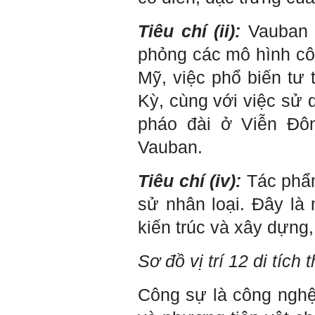
qua đây em cũng xin cảm ơn
thầy vì thông qua bài khảo
Tiêu chí (ii):
Vauban 
sát bigfive và những lời thầy
nói, em đã cố gắng khắc
phỏng các mô hình côn
phục những yếu điểm của
bản thân và cũng như trau
Mỹ, việc phổ biến tư 
dồi thêm kiến thức để khai
phá bản thân, và thực tế đã
Kỳ, cùng với việc sử
có những chuyển biến tích
cực trong cuộc sống và công
pháo đài ở Viễn Đôn
việc của em, tuy vậy bản thân
em cũng vẫn còn những
Vauban.
thiếu sót, những điều em
chưa thay đổi đc, em mong
thầy thông cảm và trân thành
Tiêu chí (iv):
Tác phẩm
cảm ơn thầy đã lắng nghe
em.
sử nhân loại. Đây là 
Sinh viên Khóa 53KD, Khoa
kiến trúc và xây dựng,
Kiến trúc Quy hoạch, ĐHXD
Hà Nội
Sơ đồ vị trí 12 di tíc
Trả lời:
Công sự là công nghệ
Đã nhận được kết quả Big