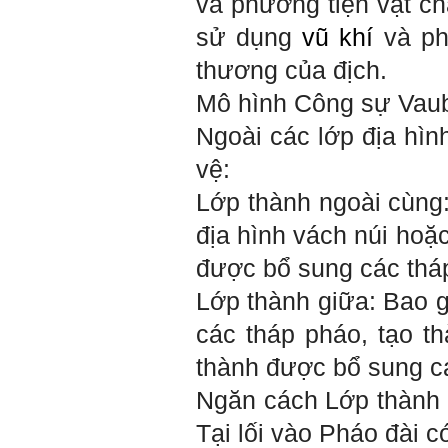
và phương tiện vật ch
Five. Nên ghép thêm kết quả
của những sinh viên khác,
sử dụng
vũ khí
và ph
người khác để có thể so
sánh và rút ra được nhận xét
thương của địch.
ta là ai và từ đó tự sửa mình.
Kết quả cho thấy: Tính cách
Mô hình Công sự Vaub
(hay kỹ năng mềm) thuộc loại
trung bình. Yếu về tính
Ngoài các lớp địa hìn
hướng ngoại.
Từng bước, từng bước mà cố
vệ:
gắng hơn.
Lớp thành ngoài cùng:
Ngày 3/2/2023, thày Phạm
Đình Tuyển
địa hình vách núi hoặ
được bổ sung các tháp
Hỏi: E
m gửi thầy kết quả
Big Five ạ.
Lớp thành giữa: Bao 
các tháp pháo, tạo t
thành được bổ sung cá
Ngăn cách Lớp thành 
Tại lối vào Pháo đài 