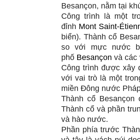
biệt với em là nhân tố thứ
Besançon, nằm tại kh
ba.
Công trình là một t
Nếu một người chỉ chăm
chăm làm một việc; việc đó
đỉnh
Mont Saint-Étien
thất bại có nghĩa là mất tất
cả.
biển). Thành cổ Besa
Nếu một người làm ba việc;
một việc thành công, hai việc
so với mực nước b
thất bại, điều đó cũng chấp
nhận được.
phố
Besançon
và các 
Nếu một người làm năm việc;
ba việc thành công, hai việc
Công trình được xây
thất bại, điều đó được coi
như đã thành công.
với vai trò là một tr
Đã đi học được đến bậc đại
miền Đông nước Pháp
học, chắc chắn em có cơ hội
hơn rất nhiều người không
Thành cổ Besançon c
có điều kiện đi học ngoài xã
hội kia (thậm chí nhiều người
Thành cổ và phần tru
còn khuyết tật).
Hãy học và rèn luyện trở
và hào nước.
thành người đa năng, nghĩa
là tập làm nhiều việc một lúc
(ưu tiên là việc theo chuyên
Phần phía trước Thành
môn giỏi nhất của mình, tiếp
đến là việc mà xã hội đang
và tây là vách núi d