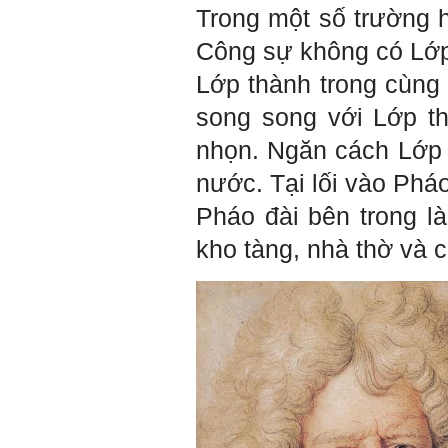
Trong một số trường 
Công sự không có Lớp
Lớp thành trong cùng
song song với Lớp th
nhọn. Ngăn cách Lớp 
nước. Tại lối vào Phá
Trả lời: Thày đã nhận
Pháo đài bên trong là
được kết quả đánh giá Big
Five của em.
kho tàng, nhà thờ và c
Sau một năm tự nhìn nhận
mình là ai và đã có những
thay đổi .
Tính cách Tận tâm và
Hướng ngoại được cải
thiện so với trước.
Tính cách Cân bằng cảm
xúc vẫn yếu như cũ. Theo
các nghiên cứu mà thày
được biết, tính cách Cân
bằng cảm xúc là cốt lõi.
Mọi năng lực hoạt động
chuyên môn, xã hội của