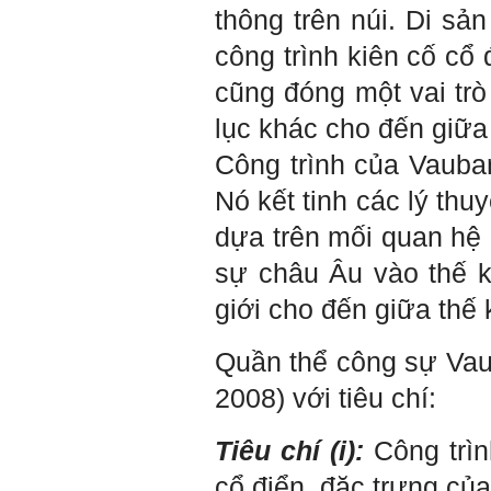
thông trên núi. Di s
có năng lực tự thân và năng
lực tự rèn luyện để hình
thành sự nghiệp và trở thành
công trình kiên cố cổ
người tốt cho gia đình, cộng
đồng và xã hội, phù hợp với
cũng đóng một vai trò
chuẩn mực chung của loài
người trong thế kỷ 21.
lục khác cho đến giữa 
Sinh viên là tương lai của
thày.
Thày cùng các thày cô giáo
Công trình của Vauban
khác đang nỗ lực hết sức để
biến tương lai tốt đẹp đó
Nó kết tinh các lý thu
thành hiện thực.
Thày đang viết một cuốn
sách với tiêu đề: 'Nâng cao
dựa trên mối quan hệ 
năng lực khởi nghiệp đổi mới
sáng tạo cho sinh viên (và
sự châu Âu vào thế k
cựu sinh viên) trong lĩnh vực
xây dựng'. Dự kiến tháng
giới cho đến giữa thế 
5/2023 xuất bản.
Chúc mọi điều tốt lành.
Ngày 8/3/2023; Thày Phạm
Đình Tuyển
Quần thể công sự Va
2008) với tiêu chí:
Hỏi:
Tiêu chí (i):
Công trì
Thưa thầy, em xin gửi kết quả
cổ điển, đặc trưng của
bigfive mới của bản thân,