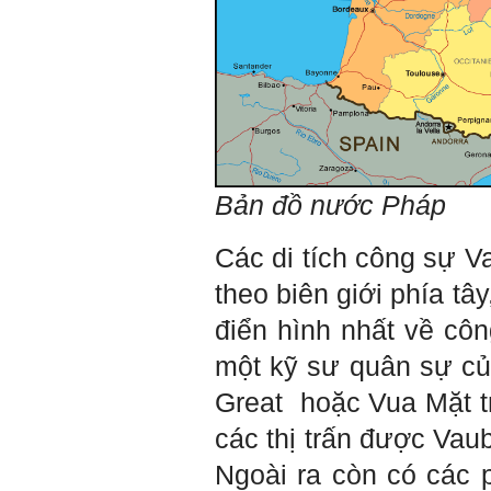
thực tế.
Em đã đọc được rằng "các
cơ sở giáo dục cần có trách
nhiệm hơn nữa trong việc
định hướng nghề nghiệp cho
sinh viên".
Em nghĩ đó là việc các thầy
đang làm không ngừng.
Em viết mail này để cảm ơn
công việc của thầy ạ.
Em cảm ơn thầy đã đọc ạ.
Sinh viên 60KD3
Bản đồ nước Pháp
Trả lời:
Các di tích công sự V
Thày đã nhận được thư của
em.
theo biên giới phía t
Rất cám ơn về những dòng
chia sẻ, động viên.
Định hướng nghề nghiệp
điển hình nhất về côn
cho sinh viên không chỉ liên
quan đến việc đào tạo kỹ
một kỹ sư quân sự của
năng cứng mà còn phải là kỹ
năng mềm, liên quan trước
Great hoặc Vua Mặt tr
hết đến năng lực đổi mới
sáng tạo và khởi nghiệp.
Cuốn sách "Nghĩ giàu, làm
các thị trấn được Vau
giàu" chỉ là một trong những
nội dung mà thế hệ trẻ quan
Ngoài ra còn có các p
tâm.
Điều lớn lao hơn là họ phải