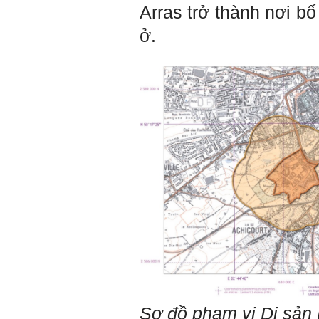
sinh viên. Em còn là người
Arras
trở thành nơi bố
mạnh về Hướng ngoại, một
tính cách rất được coi trọng
ở.
trong Thời đại liên kết và hội
nhập.
Do còn trong giai đoạn là
sinh viên gắn với Học hỏi,
Học tập là chính và chưa có
Học hành, nên tính cách Tận
tâm của em còn thiếu mạnh
mẽ so với tính cách khác.
Khi làm việc trong doanh
nghiệp hay tổ chức nào đó,
người sử dụng lao động
đánh giá trước hết tính cách
Tận tâm và là kỹ năng mềm
cơ bản của mỗi nhân viên.
Không đợi đến lúc ra trường,
ngay từ bây giờ em dành
quan tâm hơn cho tính cách
này. Nếu làm được như vậy,
sẽ thuận lợi hơn khi thử việc
và nhiều cơ hội hơn trong sự
nghiệp.
Khi trắc nghiệm Big Five, Tận
tâm cũng là tính cách nổi trội
của thày. Trong công việc,
thày luôn có thiện cảm với
Sơ đồ phạm vi Di sản