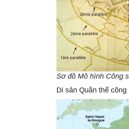
Một số nội dung chính thực
hiện trong 4 tuần đầu tiên: :
1) Đọc kỹ các yêu cầu về
nội dung Học phần đồ án
tốt nghiệp của Khoa và Bộ
môn KTCN; in thành một
bộ hồ sơ, khi đi thông qua
mang theo (hoàn thành
ngay trong tuần thứ 1)
2) Báo cáo về tên đề tài tốt
nghiệp, vị trí cụ thể khu đất
dự kiến theo tỷ lệ 1/500
(hoàn thành trong tuần thứ
1)
Sơ đồ Mô hình Công 
3) Chuản bị các quy định,
tiêu chuẩn thiết kế có liên
quan đến đề tài; in thành
Di sản Quần thể công
một bộ hồ sơ, khi đi thông
qua mang theo (hoàn thành
trong tuần thứ 2)
4) Tìm 5 ví dụ trên thế giới
về các công trình tương tự
với loại hình dự kiến trong
đề tài tốt nghiệp; nhận xét
và đánh giá, kết luận rút ra
để có thể ứng dụng cho đề