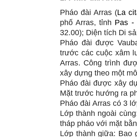
KTCN.
Pháo đài Arras (
La ci
Đồ án tốt nghiệp là một sự
kiện quan trọng của đời
phố Arras, tỉnh
Pas -
người lao động trí óc.
Phải nỗ lực hết sức và
32.00); Diện tích Di s
dành tất cả thời gian,
nguồn lực cho đồ án. Từ
Pháo đài được Vaub
đây mới có kết quả tốt
nhất, để trải nghiệm, hình
trước các cuộc xâm l
thành năng lực cần thiết
chuẩn bị cho việc ra
Arras
.
Công trình đư
trường và làm việc với vô
số những người tài khác
xây dựng theo một mô
trong xã hội.
Pháo đài được xây dựn
2/6/2022. Thày Phạm Đình
Tuyển.
Mặt trước hướng ra ph
Em chào bộ môn ạ,
Pháo đài
Arras
có 3 lớ
Hỏi:
em là Hoàng Đức Dương
lớp 66XD8 msv-0013966
Lớp thành ngoài cùng:
đang làm bài tiểu luận về
công trình dân dụng ạ em
tháp pháo với mặt bằn
thấy bộ môn có đăng bài
về công trình galaxy soho
Lớp thành giữa: Bao 
ở Trung Quốc vậy em