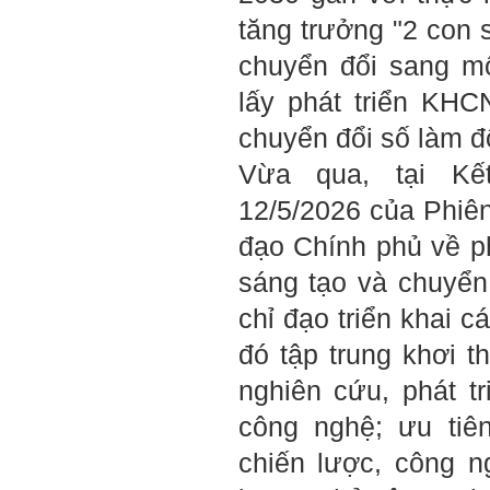
xây dựng'. Dự kiến tháng
tăng trưởng "2 con 
5/2023 xuất bản.
Chúc mọi điều tốt lành.
Ngày 8/3/2023; Thày Phạm
chuyển đổi sang m
Đình Tuyển
lấy phát triển KHC
chuyển đổi số làm đ
Hỏi:
Vừa qua, tại Kế
Thưa thầy, em xin gửi kết quả
12/5/2026 của Phiên
bigfive mới của bản thân,
qua đây em cũng xin cảm ơn
đạo Chính phủ về p
thầy vì thông qua bài khảo
sát bigfive và những lời thầy
sáng tạo và chuyển
nói, em đã cố gắng khắc
phục những yếu điểm của
chỉ đạo triển khai c
bản thân và cũng như trau
dồi thêm kiến thức để khai
đó tập trung khơi 
phá bản thân, và thực tế đã
có những chuyển biến tích
nghiên cứu, phát t
cực trong cuộc sống và công
việc của em, tuy vậy bản thân
em cũng vẫn còn những
công nghệ; ưu tiê
thiếu sót, những điều em
chưa thay đổi đc, em mong
chiến lược, công n
thầy thông cảm và trân thành
cảm ơn thầy đã lắng nghe