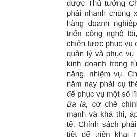
được Thủ tướng Ch
Hỏi:
phải nhanh chóng 
Em gửi thày bài Trắc nghiệm
tính cách – Big Five
hàng doanh nghiệp
(talaai.com.vn)
triển công nghệ l
Trả lời:
chiến lược phục vụ 
Thày đã nhận được biểu
tượng Big Five của em. Đây
quản lý và phục vụ
là Big Five rất điển hình của
sinh viên. Em còn là người
kinh doanh trong t
mạnh về Hướng ngoại, một
tính cách rất được coi trọng
năng, nhiệm vụ. Ch
trong Thời đại liên kết và hội
nhập.
năm nay phải cụ t
Do còn trong giai đoạn là
sinh viên gắn với Học hỏi,
để phục vụ một số lĩ
Học tập là chính và chưa có
Học hành, nên tính cách Tận
Ba là,
cơ chế chín
tâm của em còn thiếu mạnh
mẽ so với tính cách khác.
mạnh và khả thi, á
Khi làm việc trong doanh
nghiệp hay tổ chức nào đó,
tế. Chính sách phả
người sử dụng lao động
đánh giá trước hết tính cách
tiết để triển khai
Tận tâm và là kỹ năng mềm