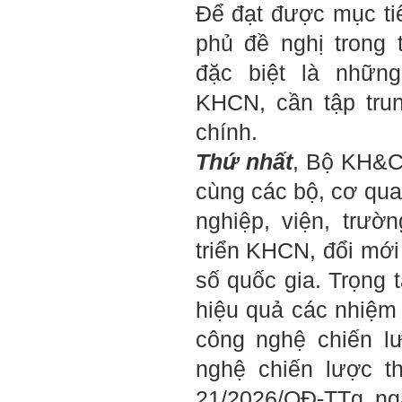
Để đạt được mục ti
đánh giá tính cách cho
thày, để có thể hỗ trợ.
phủ đề nghị trong t
Gặp nhau 2 tuần/lần. Mỗi
đặc biệt là nhữn
lần gặp cần chuẩn bị sẵn
câu hỏi để có thể trao đổi
KHCN, cần tập tru
tối đa những vấn đề liên
quan đến đề tài tốt nghiệp
chính.
mà không tự trả lời được.
Địa điểm gặp: Chiều thứ tư
Thứ nhất
, Bộ KH&C
hàng tuần, từ 16h - 17h30
tại Văn phòng Bộ môn
cùng các bộ, cơ qu
KTCN.
Đồ án tốt nghiệp là một sự
nghiệp, viện, trườ
kiện quan trọng của đời
người lao động trí óc.
triển KHCN, đổi mới
Phải nỗ lực hết sức và
dành tất cả thời gian,
số quốc gia. Trọng t
nguồn lực cho đồ án. Từ
đây mới có kết quả tốt
hiệu quả các nhiệm
nhất, để trải nghiệm, hình
thành năng lực cần thiết
công nghệ chiến l
chuẩn bị cho việc ra
trường và làm việc với vô
nghệ chiến lược t
số những người tài khác
trong xã hội.
21/2026/QĐ-TTg ng