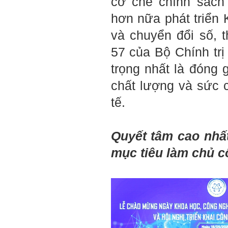
cơ chế chính sách
mình là ai và đã có những
hơn nữa phát triển
thay đổi .
Tính cách Tận tâm và
và chuyển đổi số, 
Hướng ngoại được cải
thiện so với trước.
Tính cách Cân bằng cảm
57 của Bộ Chính tr
xúc vẫn yếu như cũ. Theo
các nghiên cứu mà thày
trọng nhất là đóng 
được biết, tính cách Cân
bằng cảm xúc là cốt lõi.
chất lượng và sức 
Mọi năng lực hoạt động
chuyên môn, xã hội của
tế.
một con người đều dựa
vào đây mà ra cả.
Ta có mặt trên đời này đều
có nguyên cớ tốt đẹp nào
Quyết tâm cao nhấ
đó.
Phải tự tin hơn nữa
vào chính mình, trước hết
mục tiêu làm chủ c
là từ công việc chuyên
môn, nay chính là đồ án tốt
nghiệp.
Thày sẽ hỗ trợ chuyên
môn để em có kết quả tốt
nhất trong việc thực hiện
học phần Đồ án tốt nghiệp.
Ngày 10/6/2022. Thày
Phạm Đình Tuyển.