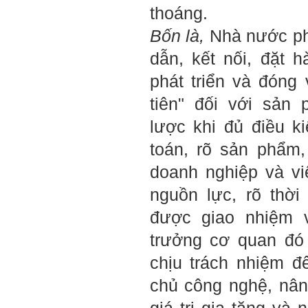
giỏi trong lớp, trong
thoáng.
trường, trong ngành, trong
vùng, trong quốc gia và thế
Bốn là,
Nhà nước phả
giới.
Mỗi người thường tìm và
dẫn, kết nối, đặt 
chơi với người giỏi phù
hợp với vị thế của họ. Khi
phát triển và đóng
tiến bộ, sang một vị thế
mới cao hơn, lại tìm thày
tiên" đối với sản
giỏi tương xứng ở vị thế
đó mà học.
lược khi đủ điều ki
Khi đã tài giỏi trong một vị
thế, chính ta lại trở thành
toán, rõ sản phẩm,
người thày để dẫn dắt
những người khác chưa có
điều kiện giỏi bằng ta. Từ
doanh nghiệp và vi
đây ta cũng có được phẩm
cách của người chủ và
nguồn lực, rõ thờ
người lãnh đạo.
Khi đã hiểu được sự cần
được giao nhiệm v
thiết của việc tìm người
giỏi hay người hiền tài để
trưởng cơ quan đó 
học và hành, thì tất yếu ta
sẽ tự thay đổi để tìm được
chịu trách nhiệm đ
cách kết nối với họ.
Những hiền tài luôn mong
chủ công nghệ, nâng
muốn làm những điều tốt
đẹp. Vậy hãy thể hiện cho