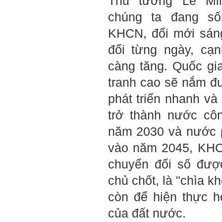
Thủ tướng Lê Mi
3) Chuản bị các quy định,
chúng ta đang số
tiêu chuẩn thiết kế có liên
quan đến đề tài; in thành
KHCN, đổi mới sáng
một bộ hồ sơ, khi đi thông
qua mang theo (hoàn thành
đổi từng ngày, cạ
trong tuần thứ 2)
4) Tìm 5 ví dụ trên thế giới
càng tăng. Quốc gi
về các công trình tương tự
với loại hình dự kiến trong
đề tài tốt nghiệp; nhận xét
tranh cao sẽ nắm đ
và đánh giá, kết luận rút ra
để có thể ứng dụng cho đề
phát triển nhanh và
tài (4 tuần phải hoàn
thành);
trở thành nước cô
5) Đọc lại các nguyên lý
thiết kế kiến trúc đã được
năm 2030 và nước p
học (phải làm ngay và liên
tục cho đến khi bảo vệ đề
vào năm 2045, KHC
tài);
6) Nên tự đánh giá Ta là ai.
chuyển đổi số đượ
Đánh giá theo phần mềm
Big Five- tính cách sinh
chủ chốt, là "chìa k
viên, để thày biết rõ hơn về
sinh viên.
còn để hiện thực h
Phần mềm đánh
giá:
http://talaai.com.vn/
của đất nước.
(talaai.com.vn)
Sau đó gửi ngay kết quả