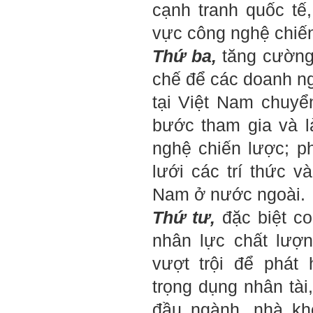
cạnh tranh quốc tế,
của em.
Học kỹ năng mềm phối hợp
vực công nghệ chiến
với các thành viên có liên
quan trong hoạt động tư vấn
Thứ ba,
tăng cường 
là một trong những mục tiêu
của việc Làm đồ án theo
chế để các doanh n
nhóm.
Ai cũng phải nỗ lực tự học
tại Việt Nam chuyể
điều này để đình hình được
nhận thức: Sức mạnh và vị
bước tham gia và 
thế của một tổ chức chủ yếu
được xây dựng trên nền tảng
nghệ chiến lược; 
của việc "Cùng nghĩ,Cùng
làm".Từ đó mới mong công
lưới các trí thức v
việc đạt được hiệu quả cao
nhất.
23/4/2019. Thày Phạm Đình
Nam ở nước ngoài.
Tuyển
Thứ tư,
đặc biệt co
Hỏi:
nhân lực chất lượ
Em chào thầy, các câu trả lời
của thầy khiến em thấy rất
vượt trội để phát 
hữu ích. Em muốn hỏi thầy
khi thầy gặp những bế tắc
trọng dụng nhân tài
hay thất bại trong cuộc sống
thầy đã tự khắc phục như thế
đầu ngành, nhà kh