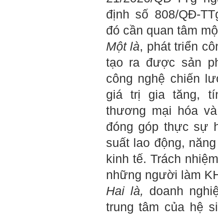
2/6/2022. Thày Phạm Đình
định số 808/QĐ-TT
Tuyển.
đó cần quan tâm một
Em chào bộ môn ạ,
Hỏi:
Một là
, phát triển c
em là Hoàng Đức Dương
lớp 66XD8 msv-0013966
tạo ra được sản p
đang làm bài tiểu luận về
công trình dân dụng ạ em
công nghệ chiến lư
thấy bộ môn có đăng bài
về công trình galaxy soho
giá trị gia tăng, 
ở Trung Quốc vậy em
muốn xin bộ môn cho em
thương mại hóa và 
bài đăng đó được không ạ,
em xin cảm ơn bộ môn,em
chào bộ môn ạ.
đóng góp thực sự 
suất lao động, năng
Trang WEB
Trả lời:
bmktcn.com được thành
kinh tế. Trách nhi
lập với mục tiêu chính là
phục vụ sinh viên. Đương
những người làm KHC
nhiên là em được đăng lại
các bài viết trên trang WEB
Hai là,
doanh nghiệp
này.
Chủ biên: TS. Phạm ĐÌnh
trung tâm của hệ s
Tuyển