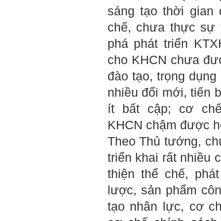
sáng tạo thời gian
Hỏi: E
m gửi thầy kết quả
Big Five ạ.
chế, chưa thực sự 
phá phát triển KT
cho KHCN chưa đượ
đào tạo, trọng dụn
nhiều đổi mới, tiến
ít bất cập; cơ ch
KHCN chậm được hoà
Theo Thủ tướng, chú
triển khai rất nhiều
thiện thể chế, phá
lược, sản phẩm côn
Trả lời: Thày đã nhận
tạo nhân lực, cơ ch
được kết quả đánh giá Big
Five của em.
Sau một năm tự nhìn nhận