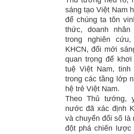
Thày sẵn sàng đồng hành.
sáng tạo Việt Nam h
Ngày 4/11/2023; Thày
Phạm
Đình Tuyển
để chúng ta tôn vin
Hỏi:
thức, doanh nhân 
Em kính chào thầy ạ.
Em đang đọc lần 2 quyển
trong nghiên cứu,
sách Nghĩ giàu làm giàu,
xuất bản lần đầu năm
KHCN, đổi mới sáng
1937. Quyển sách được viết
từ 90 năm trước nhưng nó
vẫn đang phản ánh nhiều
quan trọng để khơi
thực tế.
Em đã đọc được rằng "các
tuệ Việt Nam, tinh
cơ sở giáo dục cần có trách
nhiệm hơn nữa trong việc
trong các tầng lớp n
định hướng nghề nghiệp cho
sinh viên".
Em nghĩ đó là việc các thầy
hệ trẻ Việt Nam.
đang làm không ngừng.
Em viết mail này để cảm ơn
Theo Thủ tướng, y
công việc của thầy ạ.
Em cảm ơn thầy đã đọc ạ.
nước đã xác định 
Sinh viên 60KD3
và chuyển đổi số là 
Trả lời:
đột phá chiến lượ
Thày đã nhận được thư của
em.