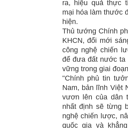
ra, hiệu quả thực
mạnh mà trong nhiều trường
hợp ta còn chưa biết nhiều
mại hóa làm thước đ
về họ; giống như đi thi
Olimpic mà không biết sẽ
hiện.
phải thi môn gì; đến đó mới
rõ.
Thủ tướng Chính phủ
Chính vì vậy, xã hội bây giờ
cần những người: i) Tư
KHCN, đổi mới sáng
tưởng tiến bộ; ii) Yêu tự do;
iii) Hoạt động đa năng và biết
công nghệ chiến l
liên kết với nhiều người để
làm nhiều việc; trong đó đặc
để đưa đất nước ta 
biệt với em là nhân tố thứ
ba.
vững trong giai đoạn
Nếu một người chỉ chăm
chăm làm một việc; việc đó
"Chính phủ tin tưởn
thất bại có nghĩa là mất tất
cả.
Nam, bản lĩnh Việt
Nếu một người làm ba việc;
một việc thành công, hai việc
vươn lên của dân 
thất bại, điều đó cũng chấp
nhận được.
nhất định sẽ từng
Nếu một người làm năm việc;
ba việc thành công, hai việc
nghệ chiến lược, n
thất bại, điều đó được coi
như đã thành công.
quốc gia và khẳng