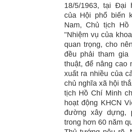
iii) Chăm chỉ tự học tập: Lời
18/5/1963, tại Đại
chê ghê gớm nhất là Kẻ lười
nhác. Từ Kẻ lười nhác đến
của Hội phổ biến k
Kẻ hèn hạ và vô dụng rất gần
nhau. Không phải lúc nào
Nam, Chủ tịch Hồ 
cũng có người bên cạnh mà
học hỏi, mà phải có kế hoạch
"Nhiệm vụ của khoa 
tự học, từ trong sách vở đến
mạng xã hội và thực tế;
quan trọng, cho nê
iv) Mở ra với thế giới bên
ngoài: Tìm người có đức, có
đều phải tham gia
tài mà chơi để học kiến thức
và sự đồng thuận; Ra với môi
trường tự nhiên mà hòa vào
thuật, để nâng cao 
trong đó. Sẵn sàng trải
nghiệm làm những điều tốt
xuất ra nhiều của c
đẹp;
v) Còn 2 năm nữa mới ra
chủ nghĩa xã hội thắ
trường. Phải học để tốt
nghiệp đại học, điểm khởi
tịch Hồ Chí Minh c
đầu sự nghiệp của một
người tri thức. Đây là thời
hoạt động KHCN V
gian đủ để em tìm lại sự cân
bằng cảm xúc và tận tâm
đường xây dựng, p
thay đổi chính mình.
trong hơn 60 năm q
Nếu có vấn đề gì về việc học
tập có thể trao đổi với thày.
Thủ tướng nêu rõ,