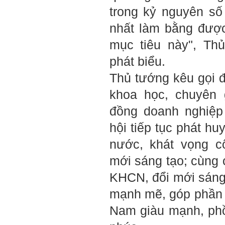
Đã đi học được đến bậc đại
trong kỷ nguyên số
học, chắc chắn em có cơ hội
hơn rất nhiều người không
nhất làm bằng đượ
có điều kiện đi học ngoài xã
hội kia (thậm chí nhiều người
mục tiêu này", Th
còn khuyết tật).
Hãy học và rèn luyện trở
phát biểu.
thành người đa năng, nghĩa
là tập làm nhiều việc một lúc
Thủ tướng kêu gọi đ
(ưu tiên là việc theo chuyên
môn giỏi nhất của mình, tiếp
khoa học, chuyên 
đến là việc mà xã hội đang
cần và cuối cùng là việc mà
đồng doanh nghiệp
mình yêu thích). Cũng chính
từ đây em sẽ tìm được những
hội tiếp tục phát h
mặt mạnh của mình.
Đối với những người tri thức,
nước, khát vọng cố
trong tâm thức của họ không
có chỗ cho từ “bế tắc” và “mệt
mỏi”, chỉ có từ “khó khăn” và
mới sáng tạo; cùng
“sáng tạo” để vượt qua mà
thôi. (Tất nhiên, trong cuộc
KHCN, đổi mới sáng 
sống ai cũng phải chịu
những nỗi đau buồn, ví như
mạnh mẽ, góp phần 
sự mất mát của người thân,
bạn bè, đồng loại).
Nam giàu mạnh, phồ
Một điều nữa em cũng cần
biết: Sức mạnh để làm