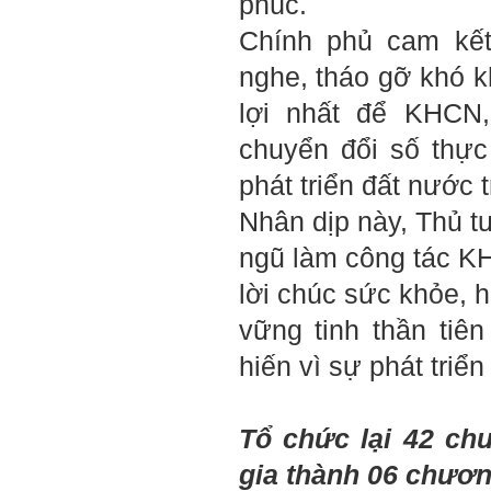
phúc.
những điều khác biệt và sẽ
thành công, không phải chỉ
Chính phủ cam kết
xuất phát từ bản thân em, từ
thế giới thực tại này, mà còn
nghe, tháo gỡ khó k
được khởi nguồn từ sức
mạnh tinh thần của tiền
lợi nhất để KHCN,
nhân, tổ tiên và dòng họ gia
đình em. Vì vậy, phải tìm
chuyển đổi số thực
hiểu, học để phát huy cho
được sức mạnh tinh thần
phát triển đất nước 
này, thậm chí biến thành
niềm tin cốt lõi của mình.
Nhân dịp này, Thủ tư
Chúc em trở thành con người
ngũ làm công tác K
đa năng và thành công.
lời chúc sức khỏe, h
Ngày 4/12/2018. Thày Phạm
Đình Tuyển
vững tinh thần tiê
hiến vì sự phát triể
Tổ chức lại 42 ch
gia thành 06 chươn