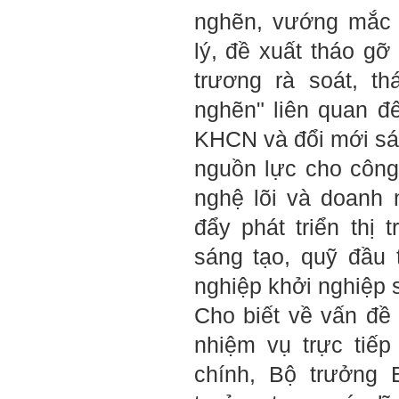
cơ bản của mỗi nhân viên.
nghẽn, vướng mắc 
Không đợi đến lúc ra trường,
ngay từ bây giờ em dành
lý, đề xuất tháo gỡ 
quan tâm hơn cho tính cách
này. Nếu làm được như vậy,
sẽ thuận lợi hơn khi thử việc
trương rà soát, t
và nhiều cơ hội hơn trong sự
nghiệp.
nghẽn" liên quan đ
Khi trắc nghiệm Big Five, Tận
tâm cũng là tính cách nổi trội
KHCN và đổi mới sá
của thày. Trong công việc,
thày luôn có thiện cảm với
nguồn lực cho công
những người Tận tâm.
Chúc em sớm trở thành con
nghệ lõi và doanh 
người thật sự Tận tâm.
đẩy phát triển thị
Ngày 24/4/2021, Thày Phạm
Đình Tuyển.
sáng tạo, quỹ đầu
Hỏi:
nghiệp khởi nghiệp 
Em thưa thầy, thầy có thể
cho em hỏi làm sao mình
Cho biết về vấn đề
có thể kết nối làm quen với
những người giỏi hơn mình
nhiệm vụ trực tiế
ạ, em cảm ơn thầy.
chính, Bộ trưởng
Trả lời: