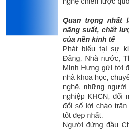
nghệ chiến lược quố
tốt đẹp do chính em gây ra,
để có trách nhiệm mà sửa
mình.
Được gia đình hỗ trợ, có sức
Quan trọng nhất 
khỏe và năng lực để học đến
năm thứ 3, là may mắn lắm,
năng suất, chất l
khi so sánh với rất nhiều
thanh niên người Việt khác.
của nền kinh tế
Một số việc phải làm ngay:
i) Thay đổi ngay nhận thức
Phát biểu tại sự k
cũ: Ta phải trở thành người
tài với cả kỹ năng cứng và
Đảng, Nhà nước, T
mềm phù hợp để cạnh tranh
và hợp tác, không chỉ trong
Minh Hưng gửi tới đ
kiến trúc mà cả lĩnh vực liên
quan khác mà xã hội đang
nhà khoa học, chuy
cần và tạo ra giá trị gia tăng;
ii) Sử dụng thời gian hợp lý:
nghệ, những người
Một ngày ngủ đủ 6- 7 tiếng
để tái tạo sức lao động. Thời
nghiệp KHCN, đổi 
gian còn lại dành cho: Học
ngoại ngữ và chuyển đổi số;
đổi số lời chào trâ
Đi học đầy đủ và lắng nghe
bài giảng; Đọc sách và tài
tốt đẹp nhất.
liệu bổ sung kiến thức; Chủ
động trao đổi chuyên môn
Người đứng đầu Ch
với giảng viên và bạn bè;