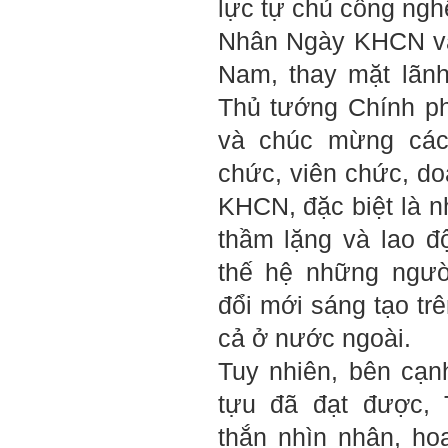
lực tự chủ công ngh
em.
Nhân Ngày KHCN và
Sinh viên Khóa 53KD, Khoa
Kiến trúc Quy hoạch, ĐHXD
Nam, thay mặt lãn
Hà Nội
Thủ tướng Chính ph
và chúc mừng các
Trả lời:
chức, viên chức, do
Đã nhận được kết quả Big
KHCN, đặc biệt là n
Five. Nên ghép thêm kết quả
của những sinh viên khác,
người khác để có thể so
thầm lặng và lao 
sánh và rút ra được nhận xét
ta là ai và từ đó tự sửa mình.
thế hệ những ngườ
Kết quả cho thấy: Tính cách
(hay kỹ năng mềm) thuộc loại
đổi mới sáng tạo tr
trung bình. Yếu về tính
hướng ngoại.
cả ở nước ngoài.
Từng bước, từng bước mà cố
gắng hơn.
Tuy nhiên, bên cạn
Ngày 3/2/2023, thày Phạm
tựu đã đạt được, 
Đình Tuyển
thắn nhìn nhận, h