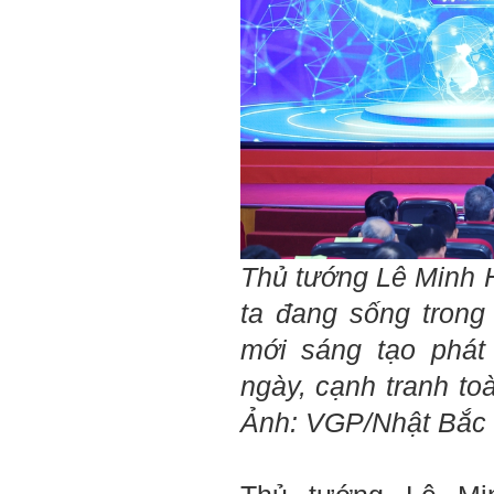
E chào thầy ạ! E là
Hỏi:
Thắng ,sinh vien nhận đồ
án tốt nghiệp nhóm thầy,
nhóm mình có nhóm zalo
riêng hay thế nào để trao
đổi về đồ án k ạ ? Em tìm
sđt thầy để add Zalo nhưng
không được ạ! Em cảm ơn
thầy.
Trả lời: Trao đổi trực tiếp
với thày qua mail.
Một số nội dung chính thực
hiện trong 4 tuần đầu tiên: :
Thủ tướng Lê Minh
1) Đọc kỹ các yêu cầu về
ta đang sống trong
nội dung Học phần đồ án
tốt nghiệp của Khoa và Bộ
mới sáng tạo phát 
môn KTCN; in thành một
bộ hồ sơ, khi đi thông qua
ngày, cạnh tranh to
mang theo (hoàn thành
ngay trong tuần thứ 1)
Ảnh: VGP/Nhật Bắc
2) Báo cáo về tên đề tài tốt
nghiệp, vị trí cụ thể khu đất
dự kiến theo tỷ lệ 1/500
(hoàn thành trong tuần thứ
1)