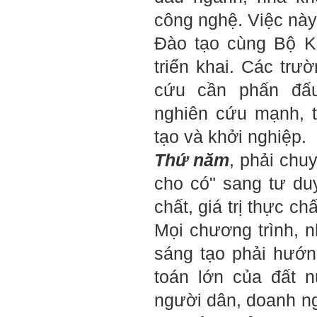
nào, có khi nào thầy cảm
thấy mệt mỏi với công việc
công nghệ. Việc này
của mình không. Hiện tại có
những lúc em cảm thấy kém
Đào tạo cùng Bộ K
cỏi so với người khác, xin
thầy cho em lời khuyên được
triển khai. Các trư
không ạ?
cứu cần phấn đấu
Em cảm ơn thầy rất nhiều.
Trả lời:
nghiên cứu mạnh, 
Thày đã nhận được thư của
tạo và khởi nghiệp.
em
Chắc chắn trong cuộc đời
Thứ năm
, phải chu
không có ai chỉ toàn thành
công cả.
cho có" sang tư du
Trong hoạt động chính trị,
thất bại là gắn với tính mạng.
chất, giá trị thực ch
Trong hoạt động kinh tế, thất
bại là gắn với thiệt hại về
Mọi chương trình, 
kinh tế và thời gian.
Trong hoạt động xã hội, thất
sáng tạo phải hướng
bại là mất niềm tin và vị
thế…
toán lớn của đất n
Trong thời đại hội nhập ngày
người dân, doanh n
nay, con người phải cạnh
tranh với những đối thủ rất