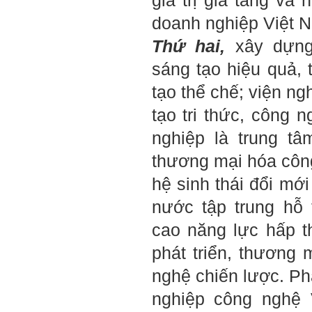
giá trị gia tăng và
họ thấy tính cách của ta
cũng luôn mạnh mẽ hướng
doanh nghiệp Việt
N
về điều đó.
Là sinh viên, trước hết hãy
Thứ hai,
xây dựng 
tìm thày hay người giỏi
trong lớp, khoa, trường;
sáng tạo hiệu quả,
trong gia đình và dòng họ
để học.
tạo thể chế; viện ng
Thày chúc em sớm thành
công.
tạo tri thức, công 
Ngày 19/4/2021. Thày
nghiệp là trung t
Phạm Đình Tuyển
thương mại hóa công
Hỏi:
hệ sinh thái đổi mớ
Em thưa thầy (cô). Trong quá
trình làm đồ án thì trong lớp
nước tập trung hỗ
có nhóm không hoà đồng
được và bạn trong nhóm xin
cao năng lực hấp t
sang nhóm khác. Vậy bạn đó
đề xuất chuyển nhóm với thầy
phát triển, thương
trong buổi thông tới luôn
được không ạ? Em cảm ơn ạ!
nghệ chiến lược. Ph
Trả lời:
nghiệp công nghệ
Bộ môn đã nhận được thư