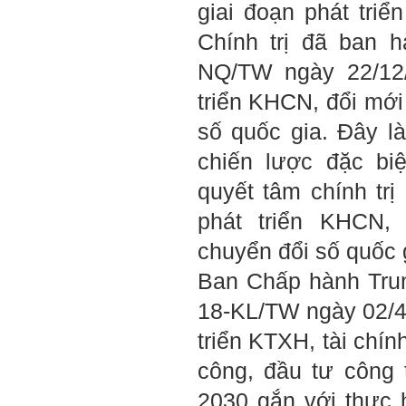
giai đoạn phát tri
Rất cám ơn về những dòng
chia sẻ, động viên.
Định hướng nghề nghiệp
Chính trị đã ban 
cho sinh viên không chỉ liên
quan đến việc đào tạo kỹ
NQ/TW ngày 22/12/
năng cứng mà còn phải là kỹ
năng mềm, liên quan trước
triển KHCN, đổi mới
hết đến năng lực đổi mới
sáng tạo và khởi nghiệp.
Cuốn sách "Nghĩ giàu, làm
số quốc gia. Đây l
giàu" chỉ là một trong những
nội dung mà thế hệ trẻ quan
chiến lược đặc biệ
tâm.
Điều lớn lao hơn là họ phải
quyết tâm chính trị
có năng lực tự thân và năng
lực tự rèn luyện để hình
thành sự nghiệp và trở thành
phát triển KHCN,
người tốt cho gia đình, cộng
đồng và xã hội, phù hợp với
chuyển đổi số quốc 
chuẩn mực chung của loài
người trong thế kỷ 21.
Ban Chấp hành Tru
Sinh viên là tương lai của
thày.
Thày cùng các thày cô giáo
18-KL/TW ngày 02/4
khác đang nỗ lực hết sức để
biến tương lai tốt đẹp đó
triển KTXH, tài chín
thành hiện thực.
Thày đang viết một cuốn
công, đầu tư công
sách với tiêu đề: 'Nâng cao
năng lực khởi nghiệp đổi mới
sáng tạo cho sinh viên (và
2030 gắn với thực 
cựu sinh viên) trong lĩnh vực