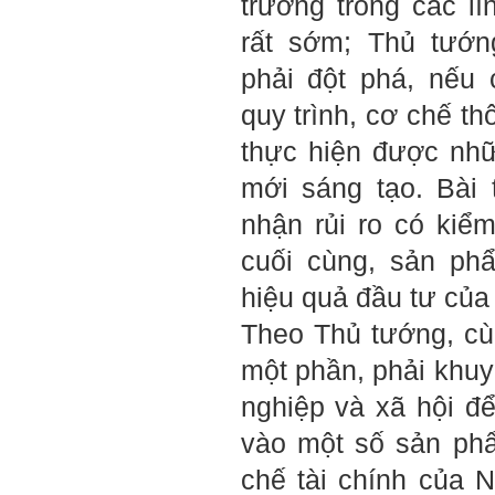
trưởng trong các lĩ
Thày đã nhận được thư
rất sớm; Thủ tướ
của em.
Đối với một đất nước: Hiền
phải đột phá, nếu
tài như nguyên khí quốc
gia. Mạnh hay yếu từ đó
quy trình, cơ chế t
mà ra cả.
Đối với một cá nhân: Suốt
thực hiện được nhữ
cả đời gắn với việc học:
Học cái gì và học thày nào.
Và sự học luôn đi cùng với
mới sáng tạo. Bài 
sự sang trọng và thịnh
vượng.
nhận rủi ro có kiể
Những người giỏi hay
người hiền tài có thể thức
cuối cùng, sản ph
tỉnh cho ta học cái gì một
cách hiệu quả và qua đó họ
hiệu quả đầu tư của
cũng trở thành thày của ta.
Người tài giỏi là người làm
Theo Thủ tướng, cù
những việc mang lại giá trị
gia tăng cao mà người
một phần, phải khu
thường không làm được.
Người hiền tài là người
nghiệp và xã hội để
mang tài của mình ra giúp
xã hội.
vào một số sản phẩ
Vị thế xã hội cấp độ nào thì
có người tài, người hiền tài
chế tài chính của 
cấp độ đó, ví như người tài