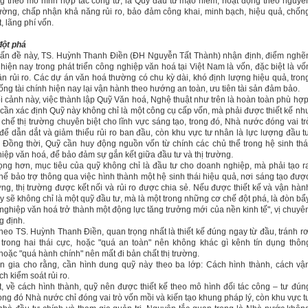
g theo mô hình hợp tác công tư, là Quỹ đầu tư mạo hiểm, hoạt động theo nguyê
trường, chấp nhận khả năng rủi ro, bảo đảm công khai, minh bạch, hiệu quả, chốn
t, lãng phí vốn.
đột phá
ấn đề này, TS. Huỳnh Thanh Điền (ĐH Nguyễn Tất Thành) nhận định, điểm nghẽ
 hiện nay trong phát triển công nghiệp văn hoá tại Việt Nam là vốn, đặc biệt là vố
n rủi ro. Các dự án văn hoá thường có chu kỳ dài, khó định lượng hiệu quả, tron
hống tài chính hiện nay lại vận hành theo hướng an toàn, ưu tiên tài sản đảm bảo.
i cảnh này, việc thành lập Quỹ Văn hoá, Nghệ thuật như trên là hoàn toàn phù hợp
 cần xác định Quỹ này không chỉ là một công cụ cấp vốn, mà phải được thiết kế nh
t chế thị trường chuyên biệt cho lĩnh vực sáng tạo, trong đó, Nhà nước đóng vai tr
để dẫn dắt và giảm thiểu rủi ro ban đầu, còn khu vực tư nhân là lực lượng đầu t
 Đồng thời, Quỹ cần huy động nguồn vốn từ chính các chủ thể trong hệ sinh thá
iệp văn hoá, để bảo đảm sự gắn kết giữa đầu tư và thị trường.
ọng hơn, mục tiêu của quỹ không chỉ là đầu tư cho doanh nghiệp, mà phải tạo r
hế bảo trợ thông qua việc hình thành một hệ sinh thái hiệu quả, nơi sáng tạo đượ
ng, thị trường được kết nối và rủi ro được chia sẻ. Nếu được thiết kế và vận hàn
y sẽ không chỉ là một quỹ đầu tư, mà là một trong những cơ chế đột phá, là đòn bẩ
nghiệp văn hoá trở thành một động lực tăng trưởng mới của nền kinh tế", vị chuyê
g định.
theo TS. Huỳnh Thanh Điền, quan trọng nhất là thiết kế đúng ngay từ đầu, tránh rơ
trong hai thái cực, hoặc "quá an toàn" nên không khác gì kênh tín dụng thôn
hoặc "quá hành chính" nên mất đi bản chất thị trường.
n gia cho rằng, cần hình dung quỹ này theo ba lớp: Cách hình thành, cách vậ
h kiểm soát rủi ro.
, về cách hình thành, quỹ nên được thiết kế theo mô hình đối tác công – tư đún
rong đó Nhà nước chỉ đóng vai trò vốn mồi và kiến tạo khung pháp lý, còn khu vực t