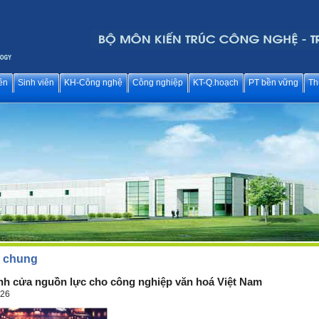
ên
Sinh viên
KH-Công nghệ
Công nghiệp
KT-Q.hoạch
PT bền vững
Th
c chung
h cửa nguồn lực cho công nghiệp văn hoá Việt Nam
026