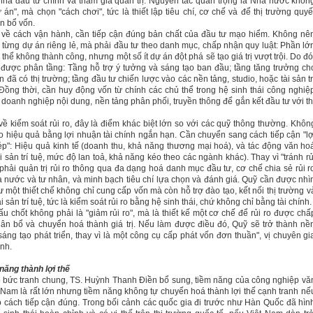
nhà đầu tư chính và tham gia quản trị. Nguyên tắc quan trọng là Nhà nước khôn
 án", mà chọn "cách chơi", tức là thiết lập tiêu chí, cơ chế và để thị trường quyế
n bổ vốn.
 về cách vận hành, cần tiếp cận đúng bản chất của đầu tư mạo hiểm. Không nê
 từng dự án riêng lẻ, mà phải đầu tư theo danh mục, chấp nhận quy luật: Phần lớ
thể không thành công, nhưng một số ít dự án đột phá sẽ tạo giá trị vượt trội. Do đó
được phân tầng: Tầng hỗ trợ ý tưởng và sáng tạo ban đầu; tầng tăng trưởng ch
 đã có thị trường; tầng đầu tư chiến lược vào các nền tảng, studio, hoặc tài sản tr
 Đồng thời, cần huy động vốn từ chính các chủ thể trong hệ sinh thái công nghiệ
 doanh nghiệp nội dung, nền tảng phân phối, truyền thông để gắn kết đầu tư với th
về kiểm soát rủi ro, đây là điểm khác biệt lớn so với các quỹ thông thường. Khôn
đo hiệu quả bằng lợi nhuận tài chính ngắn hạn. Cần chuyển sang cách tiếp cận "lợ
p": Hiệu quả kinh tế (doanh thu, khả năng thương mại hoá), và tác động văn ho
ài sản trí tuệ, mức độ lan toả, khả năng kéo theo các ngành khác). Thay vì "tránh rủ
 phải quản trị rủi ro thông qua đa dạng hoá danh mục đầu tư, cơ chế chia sẻ rủi r
 nước và tư nhân, và minh bạch tiêu chí lựa chọn và đánh giá. Quỹ cần được nhì
 một thiết chế không chỉ cung cấp vốn mà còn hỗ trợ đào tạo, kết nối thị trường v
i sản trí tuệ, tức là kiểm soát rủi ro bằng hệ sinh thái, chứ không chỉ bằng tài chính.
u chốt không phải là "giảm rủi ro", mà là thiết kế một cơ chế để rủi ro được chấ
ân bổ và chuyển hoá thành giá trị. Nếu làm được điều đó, Quỹ sẽ trở thành nề
sáng tạo phát triển, thay vì là một công cụ cấp phát vốn đơn thuần", vị chuyên gi
nh.
năng thành lợi thế
 bức tranh chung, TS. Huỳnh Thanh Điền bổ sung, tiềm năng của công nghiệp vă
t
Nam
là rất lớn nhưng tiềm năng không tự chuyển hoá thành lợi thế cạnh tranh nế
 cách tiếp cận đúng. Trong bối cảnh các quốc gia đi trước như Hàn Quốc đã hìn