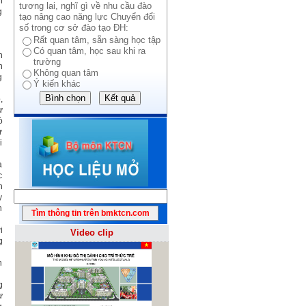
n
tương lai, nghĩ gì về nhu cầu đào
g
tạo nâng cao năng lực Chuyển đổi
số trong cơ sở đào tạo ĐH:
Rất quan tâm, sẵn sàng học tập
Có quan tâm, học sau khi ra
n
trường
n
Không quan tâm
g
Ý kiến khác
,
ư
ò
ư
i
a
c
h
y
n
i
Video clip
g
n
g
ư