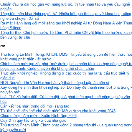
Chuẩn đầu ra đại học gắn với năng lực số, trí tuệ nhân tạo và yêu cầu nghề
nghiệp
Tăng tốc triển khai Nghị quyết 57: Nhiều kết quả tích cực về khoa học, công
nghệ và chuyển đổi số
Ra mắt Hành lang đổi mới sáng tạo khởi nghiệp AI từ Đông Nam Á đến Thu
Lũng Silicon
Tổng Bí thư, Chủ tịch nước Tô Lâm: Phát triển CN vật liệu theo hướng xanh
bền vững, tự chủ
ưa:
Thủ tướng Lê Minh Hưng: KHCN, ĐMST là yếu tố sống còn để hiện thực hó
khát vọng phát triển đất nước
Chính sách mới tạo đột phá, 'mở đường' cho nhân tài khoa học công nghệ tr
Logistics xanh: Cuộc chuyển đổi không thể chậm chân
Thúc đẩy khởi nghiệp: Không dừng ở các cuộc thi mà là tái cấu trúc triết lý
giáo dục
NCS Nguyễn Thị Vân Hương bảo vệ thành công Luận án tiến sĩ
Xây dựng hệ sinh thái khởi nghiệp số: Đòn bẩy để thanh niên bứt phá trong 
nguyên mới
Luật Thủ đô (sửa đổi): Cú hích đột phá phát triển mạnh mẽ công nghiệp văn
hóa
Gắn kết "ba nhà" trong đổi mới sáng tạo
Từ 'thể chế' đến 'thể chế phát triển': Mở đường cho khát vọng 2045
Chúc mừng năm mới – Xuân Bính Ngọ 2026
Quy định quy tắc ứng xử của nhà giáo
Thủ tướng Phạm Minh Chính phát động 2 phong trào thi đua quan trọng tron
kỷ nguyên mới