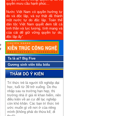
quyền mưu cầu hạnh phúc...
Nước Việt Nam có quyền hưởng tự
do và độc lập, và sự thật đã thành
một nước tự do độc lập. Toàn thể
dân tộc Việt Nam quyết đem tất cả
tinh thần và lực lượng, tính mạng và
của cải để giữ vững quyền tự do,
độc lập ấy”.
o
t
Ta là ai? Big Five
Gương sinh viên tiêu biểu
Trí thức trẻ là người tốt nghiệp đại
học, tuổi từ 39 trở xuống. Do thu
nhập sau ra trường hạn hẹp, thị
trường nhà ở giá rẻ khan hiếm, nên
điều kiện về an cư để lạc nghiệp
còn khó khăn. Các bạn trí thức trẻ
ước muốn gì về nơi ở của riêng
mình (không phải do thừa kế, đi
thuê):