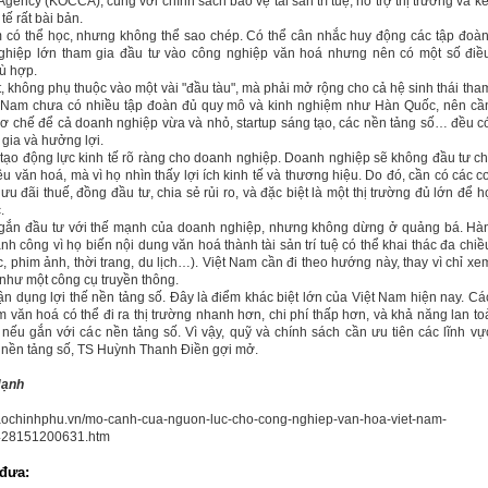
Agency (KOCCA), cùng với chính sách bảo vệ tài sản trí tuệ, hỗ trợ thị trường và kế
tế rất bài bản.
m
có thể học, nhưng không thể sao chép. Có thể cân nhắc huy động các tập đoàn
ghiệp lớn tham gia đầu tư vào công nghiệp văn hoá nhưng nên có một số điề
ù hợp.
, không phụ thuộc vào một vài "đầu tàu", mà phải mở rộng cho cả hệ sinh thái tha
t
Nam
chưa có nhiều tập đoàn đủ quy mô và kinh nghiệm như Hàn Quốc, nên cầ
 cơ chế để cả doanh nghiệp vừa và nhỏ, startup sáng tạo, các nền tảng số… đều c
 gia và hưởng lợi.
 tạo động lực kinh tế rõ ràng cho doanh nghiệp. Doanh nghiệp sẽ không đầu tư ch
iêu văn hoá, mà vì họ nhìn thấy lợi ích kinh tế và thương hiệu. Do đó, cần có các c
ưu đãi thuế, đồng đầu tư, chia sẻ rủi ro, và đặc biệt là một thị trường đủ lớn để h
.
 gắn đầu tư với thế mạnh của doanh nghiệp, nhưng không dừng ở quảng bá. Hà
nh công vì họ biến nội dung văn hoá thành tài sản trí tuệ có thể khai thác đa chiề
, phim ảnh, thời trang, du lịch…). Việt
Nam
cần đi theo hướng này, thay vì chỉ xe
như một công cụ truyền thông.
tận dụng lợi thế nền tảng số. Đây là điểm khác biệt lớn của Việt
Nam
hiện nay. Cá
 văn hoá có thể đi ra thị trường nhanh hơn, chi phí thấp hơn, và khả năng lan to
nếu gắn với các nền tảng số. Vì vậy, quỹ và chính sách cần ưu tiên các lĩnh vự
 nền tảng số, TS Huỳnh Thanh Điền gợi mở.
Hạnh
baochinhphu.vn/mo-canh-cua-nguon-luc-cho-cong-nghiep-van-hoa-viet-nam-
28151200631.htm
đưa: