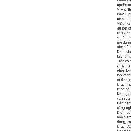
thành hệ
Đi học đầy đủ và lắng nghe
nguồn lực
bài giảng; Đọc sách và tài
Vì vậy, 
liệu bổ sung kiến thức; Chủ
thay vì p
động trao đổi chuyên môn
hệ sinh t
với giảng viên và bạn bè;
Việc lựa
iii) Chăm chỉ tự học tập: Lời
đủ lớn c
chê ghê gớm nhất là Kẻ lười
lĩnh vực
nhác. Từ Kẻ lười nhác đến
và tăng 
Kẻ hèn hạ và vô dụng rất gần
nội dung
nhau. Không phải lúc nào
đặc biệt 
cũng có người bên cạnh mà
Điểm chu
học hỏi, mà phải có kế hoạch
kết nối, 
tự học, từ trong sách vở đến
Trên cơ 
mạng xã hội và thực tế;
xoay qua
iv) Mở ra với thế giới bên
phần lớn
ngoài: Tìm người có đức, có
tạo và th
tài mà chơi để học kiến thức
mũi nhọn
và sự đồng thuận; Ra với môi
khác như
trường tự nhiên mà hòa vào
khác sẽ 
trong đó. Sẵn sàng trải
Không ph
nghiệm làm những điều tốt
cạnh tra
đẹp;
Bên cạnh
v) Còn 2 năm nữa mới ra
công ng
trường. Phải học để tốt
Điểm cốt
nghiệp đại học, điểm khởi
hay Sams
đầu sự nghiệp của một
dùng, tr
người tri thức. Đây là thời
khác. Va
gian đủ để em tìm lại sự cân