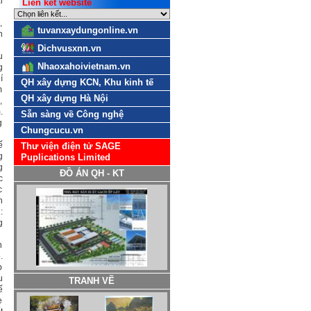
i
Liên kết website
,
tuvanxaydungonline.vn
n
Dichvusxnn.vn
u
Nhaoxahoivietnam.vn
g
í
QH xây dựng KCN, Khu kinh tế
m
QH xây dựng Hà Nội
,
.
Sẵn sàng về Công nghệ
g
Chungcucu.vn
ế
Thư viện điện tử SAGE
g
Puplications Limited
g
ĐỒ ÁN QH - KT
c
c
h
:
g
n
.
p
TRANH VẼ
u
ế
e