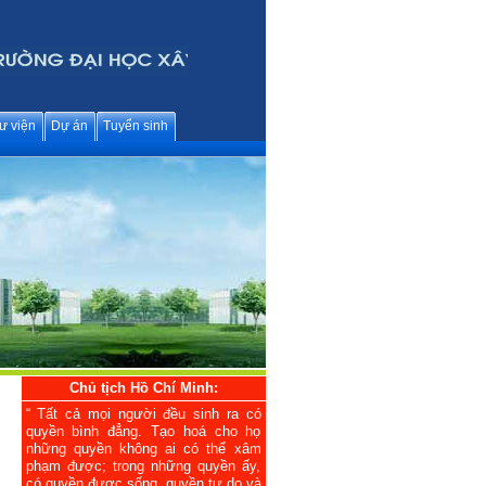
ư viện
Dự án
Tuyển sinh
Chủ tịch Hồ Chí Minh:
“ Tất cả mọi người đều sinh ra có
quyền bình đẳng. Tạo hoá cho họ
những quyền không ai có thể xâm
phạm được; trong những quyền ấy,
có quyền được sống, quyền tự do và