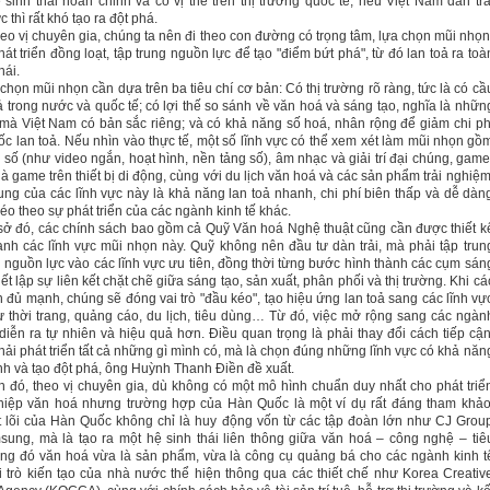
 sinh thái hoàn chỉnh và có vị thế trên thị trường quốc tế, nếu Việt
Nam
dàn trả
 thì rất khó tạo ra đột phá.
theo vị chuyên gia, chúng ta nên đi theo con đường có trọng tâm, lựa chọn mũi nhọn
hát triển đồng loạt, tập trung nguồn lực để tạo "điểm bứt phá", từ đó lan toả ra toà
hái.
 chọn mũi nhọn cần dựa trên ba tiêu chí cơ bản: Có thị trường rõ ràng, tức là có cầ
ả trong nước và quốc tế; có lợi thế so sánh về văn hoá và sáng tạo, nghĩa là nhữn
 mà Việt Nam có bản sắc riêng; và có khả năng số hoá, nhân rộng để giảm chi ph
tốc lan toả. Nếu nhìn vào thực tế, một số lĩnh vực có thể xem xét làm mũi nhọn gồ
 số (như video ngắn, hoạt hình, nền tảng số), âm nhạc và giải trí đại chúng, game
là game trên thiết bị di động, cùng với du lịch văn hoá và các sản phẩm trải nghiệm
ng của các lĩnh vực này là khả năng lan toả nhanh, chi phí biên thấp và dễ dàn
kéo theo sự phát triển của các ngành kinh tế khác.
sở đó, các chính sách bao gồm cả Quỹ Văn hoá Nghệ thuật cũng cần được thiết k
nh các lĩnh vực mũi nhọn này. Quỹ không nên đầu tư dàn trải, mà phải tập trun
 nguồn lực vào các lĩnh vực ưu tiên, đồng thời từng bước hình thành các cụm sán
iết lập sự liên kết chặt chẽ giữa sáng tạo, sản xuất, phân phối và thị trường. Khi cá
 đủ mạnh, chúng sẽ đóng vai trò "đầu kéo", tạo hiệu ứng lan toả sang các lĩnh vự
 thời trang, quảng cáo, du lịch, tiêu dùng… Từ đó, việc mở rộng sang các ngàn
diễn ra tự nhiên và hiệu quả hơn. Điều quan trọng là phải thay đổi cách tiếp cận
ải phát triển tất cả những gì mình có, mà là chọn đúng những lĩnh vực có khả năn
nh và tạo đột phá, ông Huỳnh Thanh Điền đề xuất.
 đó, theo vị chuyên gia, dù không có một mô hình chuẩn duy nhất cho phát triể
hiệp văn hoá nhưng trường hợp của Hàn Quốc là một ví dụ rất đáng tham khảo
 lõi của Hàn Quốc không chỉ là huy động vốn từ các tập đoàn lớn như CJ Grou
ung, mà là tạo ra một hệ sinh thái liên thông giữa văn hoá – công nghệ – tiê
ong đó văn hoá vừa là sản phẩm, vừa là công cụ quảng bá cho các ngành kinh t
i trò kiến tạo của nhà nước thể hiện thông qua các thiết chế như Korea Creativ