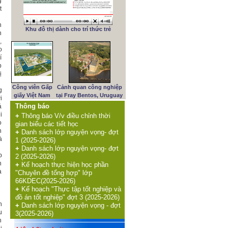
g
t
n
Khu đô thị dành cho trí thức trẻ
n
,
o
í
p
ị
Công viên Gấp
Cảnh quan công nghiệp
g
giấy Việt Nam
tại Fray Bentos, Uruguay
i
Thông báo
á
i
+
Thông báo V/v điều chỉnh thời
o
gian biểu các tiết học
n
+
Danh sách lớp nguyện vọng- đợt
à
1 (2025-2026)
+
Danh sách lớp nguyện vọng- đợt
p
2 (2025-2026)
n
+
Kế hoạch thực hiện học phần
a
"Chuyên đề tổng hợp" lớp
66KDEC(2025-2026)
+
Kế hoạch "Thực tập tốt nghiệp và
đồ án tốt nghiệp" đợt 3 (2025-2026)
n
+
Danh sách lớp nguyện vọng - đợt
u
3(2025-2026)
h