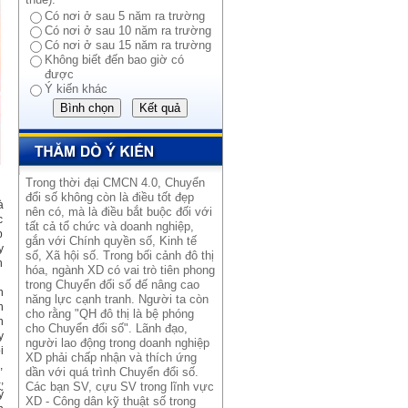
Có nơi ở sau 5 năm ra trường
Có nơi ở sau 10 năm ra trường
Có nơi ở sau 15 năm ra trường
Không biết đến bao giờ có
được
Ý kiến khác
Trong thời đại CMCN 4.0, Chuyển
đổi số không còn là điều tốt đẹp
à
nên có, mà là điều bắt buộc đối với
c
tất cả tổ chức và doanh nghiệp,
p
gắn với Chính quyền số, Kinh tế
y
số, Xã hội số. Trong bối cảnh đô thị
n
hóa, ngành XD có vai trò tiên phong
trong Chuyển đổi số đế nâng cao
n
năng lực cạnh tranh. Người ta còn
h
cho rằng "QH đô thị là bệ phóng
n
cho Chuyển đổi số". Lãnh đạo,
y
người lao động trong doanh nghiệp
i
XD phải chấp nhận và thích ứng
,
dần với quá trình Chuyển đổi số.
,
Các bạn SV, cựu SV trong lĩnh vực
ỹ
XD - Công dân kỹ thuật số trong