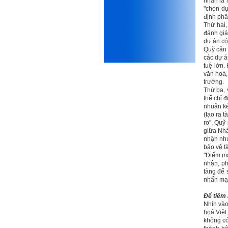
nhân là 
thiết kế;
"chọn dự
iii) Mất niềm tin vào chính
định phâ
mình, nản chí và dẫn đến lo
Thứ hai,
sợ cho tương lai.
đánh giá
Phải thấy đó là điều không
dự án có 
tốt đẹp do chính em gây ra,
Quỹ cần 
để có trách nhiệm mà sửa
các dự án
mình.
tuệ lớn.
Được gia đình hỗ trợ, có sức
văn hoá,
khỏe và năng lực để học đến
trường.
năm thứ 3, là may mắn lắm,
Thứ ba, 
khi so sánh với rất nhiều
thể chỉ 
thanh niên người Việt khác.
nhuận ké
(tạo ra t
Một số việc phải làm ngay:
ro", Quỹ
i) Thay đổi ngay nhận thức
giữa Nhà
cũ: Ta phải trở thành người
nhận như
tài với cả kỹ năng cứng và
bảo vệ tà
mềm phù hợp để cạnh tranh
"Điểm mấ
và hợp tác, không chỉ trong
nhận, ph
kiến trúc mà cả lĩnh vực liên
tảng để 
quan khác mà xã hội đang
nhấn mạ
cần và tạo ra giá trị gia tăng;
ii) Sử dụng thời gian hợp lý:
Để tiềm 
Một ngày ngủ đủ 6- 7 tiếng
Nhìn vào
để tái tạo sức lao động. Thời
hoá Việ
gian còn lại dành cho: Học
không có
ngoại ngữ và chuyển đổi số;