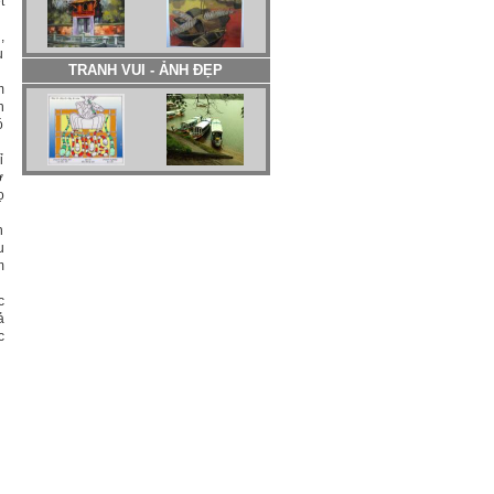
t
,
u
TRANH VUI - ẢNH ĐẸP
m
n
ó
ỉ
ơ
ọ
n
u
m
c
ả
c