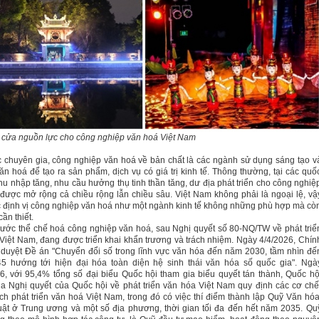
cửa nguồn lực cho công nghiệp văn hoá Việt Nam
 chuyên gia, công nghiệp văn hoá về bản chất là các ngành sử dụng sáng tạo v
văn hoá để tạo ra sản phẩm, dịch vụ có giá trị kinh tế. Thông thường, tại các quố
 thu nhập tăng, nhu cầu hưởng thụ tinh thần tăng, dư địa phát triển cho công nghiệ
được mở rộng cả chiều rộng lẫn chiều sâu. Việt
Nam
không phải là ngoại lệ, vậ
c định vị công nghiệp văn hoá như một ngành kinh tế không những phù hợp mà cò
ần thiết.
ớc thể chế hoá công nghiệp văn hoá, sau Nghị quyết số 80-NQ/TW về phát triể
Việt
Nam
, đang được triển khai khẩn trương và trách nhiệm. Ngày 4/4/2026, Chín
duyệt Đề án "Chuyển đổi số trong lĩnh vực văn hóa đến năm 2030, tầm nhìn đế
5 hướng tới hiện đại hóa toàn diện hệ sinh thái văn hóa số quốc gia". Ngà
6, với 95,4% tổng số đại biểu Quốc hội tham gia biểu quyết tán thành, Quốc hộ
a Nghị quyết của Quốc hội về phát triển văn hóa Việt Nam quy định các cơ chế
ch phát triển văn hoá Việt Nam, trong đó có việc thí điểm thành lập Quỹ Văn hóa
ật ở Trung ương và một số địa phương, thời gian tối đa đến hết năm 2035. Qu