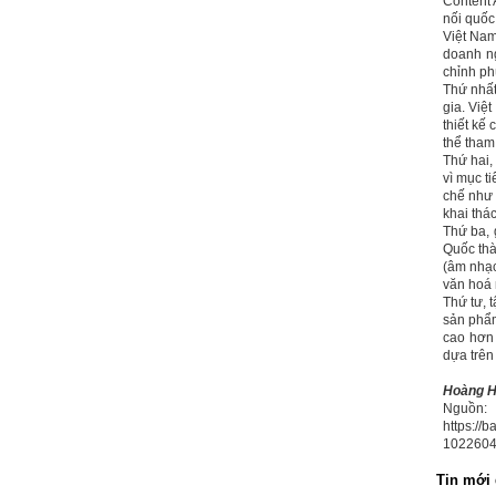
Content 
bằng cảm xúc và tận tâm
nối quốc 
thay đổi chính mình.
Việt
Na
doanh n
Nếu có vấn đề gì về việc học
chỉnh ph
tập có thể trao đổi với thày.
Thứ nhất
Thày sẵn sàng đồng hành.
gia. Việ
thiết kế
Ngày 4/11/2023; Thày
Phạm
thể tham
Đình Tuyển
Thứ hai,
vì mục t
Hỏi:
chế như 
Em kính chào thầy ạ.
khai thác
Em đang đọc lần 2 quyển
Thứ ba,
sách Nghĩ giàu làm giàu,
Quốc thà
xuất bản lần đầu năm
(âm nhạc
1937. Quyển sách được viết
văn hoá 
từ 90 năm trước nhưng nó
Thứ tư, 
vẫn đang phản ánh nhiều
sản phẩm
thực tế.
Em đã đọc được rằng "các
cao hơn 
cơ sở giáo dục cần có trách
dựa trên
nhiệm hơn nữa trong việc
định hướng nghề nghiệp cho
Hoàng 
sinh viên".
Nguồn:
Em nghĩ đó là việc các thầy
https://
đang làm không ngừng.
1022604
Em viết mail này để cảm ơn
công việc của thầy ạ.
Em cảm ơn thầy đã đọc ạ.
Tin mới 
Sinh viên 60KD3