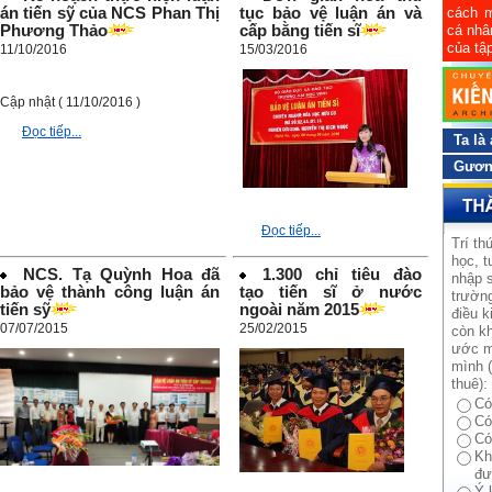
án tiến sỹ của NCS Phan Thị
tục bảo vệ luận án và
cách m
Phương Thảo
cấp bằng tiến sĩ
cá nhâ
của tập
11/10/2016
15/03/2016
Cập nhật ( 11/10/2016 )
Đọc tiếp...
Ta là
Gương
Đọc tiếp...
Trí th
học, t
NCS. Tạ Quỳnh Hoa đã
1.300 chỉ tiêu đào
nhập s
bảo vệ thành công luận án
tạo tiến sĩ ở nước
trường
tiến sỹ
ngoài năm 2015
điều k
07/07/2015
25/02/2015
còn kh
ước m
mình (
thuê):
Có
Có
Có
Kh
đư
Ý 