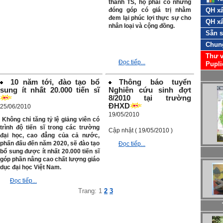
thành TS, họ phải có những
đóng góp có giá trị nhằm
QH xâ
đem lại phúc lợi thực sự cho
QH xâ
nhân loại và cộng đồng.
Sẵn 
Chun
Thư v
Đọc tiếp...
Pupli
10 năm tới, đào tạo bổ
Thông báo tuyển
sung ít nhất 20.000 tiến sĩ
Nghiên cứu sinh đợt
8/2010 tại trường
ĐHXD
25/06/2010
19/05/2010
Không chỉ tăng tỷ lệ giảng viên có
trình độ tiến sĩ trong các trường
Cập nhật ( 19/05/2010 )
đại học, cao đẳng của cả nước,
phấn đấu đến năm 2020, sẽ đào tạo
Đọc tiếp...
bổ sung được ít nhất 20.000 tiến sĩ
góp phần nâng cao chất lượng giáo
dục đại học Việt Nam.
Đọc tiếp...
Trang:
1
2
3