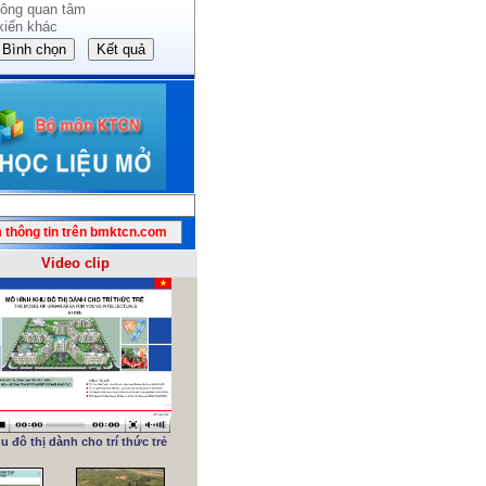
ông quan tâm
kiến khác
Video clip
u đô thị dành cho trí thức trẻ