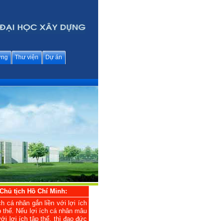
ững
Thư viện
Dự án
Chủ tịch Hồ Chí Minh:
ch cá nhân gắn liền với lợi ích
p thể. Nếu lợi ích cá nhân mâu
ới lợi ích tập thể, thì đạo đức