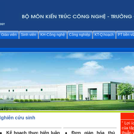
Giáo viên
Sinh viên
KH-Công nghệ
Công nghiệp
KT-Q.hoạch
PT bền v
ghiên cứu sinh
“ Lợi í
của tậ
Kế hoạch thực hiện luận
Đơn giản hóa thủ
thuẫn v