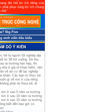
ạng đòi hỏi lợi ích riêng của
n phải phục tùng lợi ích chung
 thể.”
 ai? Big Five
 sinh viên tiêu biểu
ức trẻ là người tốt nghiệp đại
uổi từ 39 trở xuống. Do thu
au ra trường hạn hẹp, thị
 nhà ở giá rẻ khan hiếm, nên
iện về an cư để lạc nghiệp
ó khăn. Các bạn trí thức trẻ
uốn gì về nơi ở của riêng
không phải do thừa kế, đi
 nơi ở sau 5 năm ra trường
 nơi ở sau 10 năm ra trường
 nơi ở sau 15 năm ra trường
ông biết đến bao giờ có
ợc
kiến khác