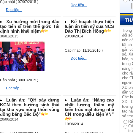
Cập nhật ( 07/07/2015 )
Đọc tiếp...
Đọc tiếp...
Xu hướng mới trong đào
Kế hoạch thực hiện
tạo tiến sĩ trên thế giới: Tái
luận án tiến sỹ của NCS
Trong
định hình khái niệm
Đào Thị Bích Hồng
đổi số
30/01/2015
20/08/2014
nên có
tất cả
gắn vớ
Cập nhật ( 11/10/2016 )
số, Xã
Đọc tiếp...
hóa, n
trong 
năng l
cho rằ
cho Ch
Cập nhật ( 30/01/2015 )
người 
XD ph
Đọc tiếp...
dần vớ
Các b
Luận án: "QH xây dựng
Luận án: “Nâng cao
XD - C
KCN theo hướng sinh thái
chất lượng thẩm mỹ
tương 
tại khu vực nông thôn vùng
kiến trúc mặt đứng nhà
tạo n
đồng bằng Bắc Bộ"
CN trong điều kiện VN”
số tro
20/06/2014
Rấ
19/06/2014
Có
tr