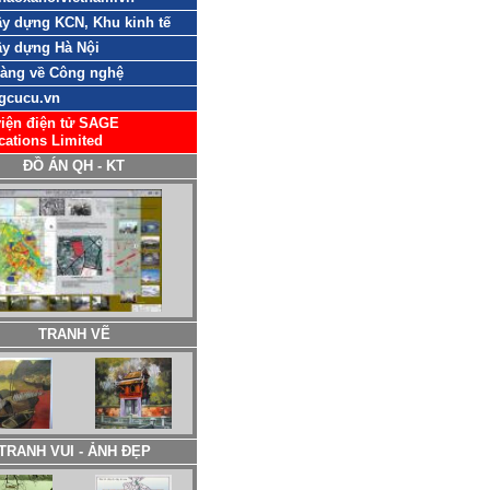
y dựng KCN, Khu kinh tế
y dựng Hà Nội
sàng về Công nghệ
gcucu.vn
iện điện tử SAGE
cations Limited
ĐỒ ÁN QH - KT
TRANH VẼ
TRANH VUI - ẢNH ĐẸP