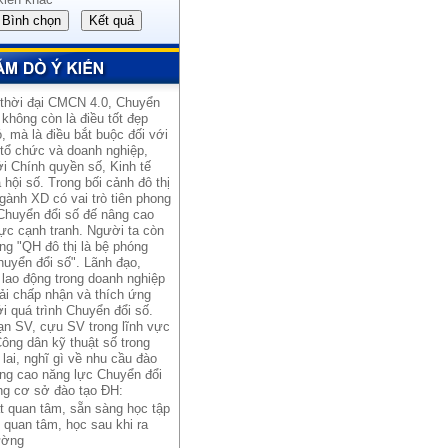
 thời đại CMCN 4.0, Chuyển
 không còn là điều tốt đẹp
, mà là điều bắt buộc đối với
 tổ chức và doanh nghiệp,
i Chính quyền số, Kinh tế
 hội số. Trong bối cảnh đô thị
gành XD có vai trò tiên phong
Chuyển đổi số đế nâng cao
ực cạnh tranh. Người ta còn
ng "QH đô thị là bệ phóng
uyển đổi số". Lãnh đạo,
lao động trong doanh nghiệp
ải chấp nhận và thích ứng
i quá trình Chuyển đổi số.
ạn SV, cựu SV trong lĩnh vực
ông dân kỹ thuật số trong
lai, nghĩ gì về nhu cầu đào
âng cao năng lực Chuyển đổi
ng cơ sở đào tạo ĐH:
t quan tâm, sẵn sàng học tập
 quan tâm, học sau khi ra
ường