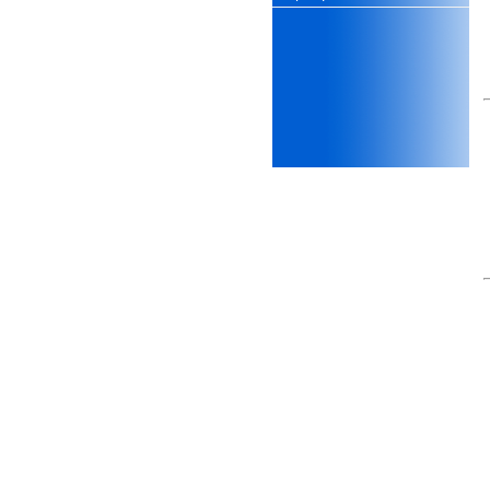
thiết kế;
iii) Mất niềm tin vào chính
mình, nản chí và dẫn đến lo
sợ cho tương lai.
Phải thấy đó là điều không
tốt đẹp do chính em gây ra,
để có trách nhiệm mà sửa
mình.
Được gia đình hỗ trợ, có sức
khỏe và năng lực để học đến
năm thứ 3, là may mắn lắm,
khi so sánh với rất nhiều
thanh niên người Việt khác.
Một số việc phải làm ngay:
i) Thay đổi ngay nhận thức
cũ: Ta phải trở thành người
tài với cả kỹ năng cứng và
mềm phù hợp để cạnh tranh
và hợp tác, không chỉ trong
kiến trúc mà cả lĩnh vực liên
quan khác mà xã hội đang
cần và tạo ra giá trị gia tăng;
ii) Sử dụng thời gian hợp lý:
Một ngày ngủ đủ 6- 7 tiếng
để tái tạo sức lao động. Thời
gian còn lại dành cho: Học
ngoại ngữ và chuyển đổi số;