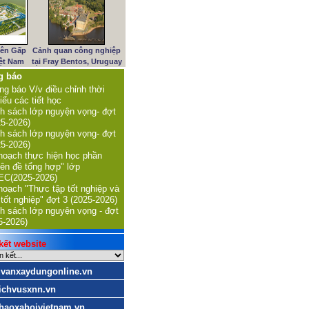
iên Gấp
Cảnh quan công nghiệp
iệt Nam
tại Fray Bentos, Uruguay
g báo
ng báo V/v điều chỉnh thời
iểu các tiết học
h sách lớp nguyện vọng- đợt
25-2026)
h sách lớp nguyện vọng- đợt
25-2026)
hoạch thực hiện học phần
ên đề tổng hợp" lớp
C(2025-2026)
hoạch "Thực tập tốt nghiệp và
 tốt nghiệp" đợt 3 (2025-2026)
h sách lớp nguyện vọng - đợt
5-2026)
ết website
uvanxaydungonline.vn
ichvusxnn.vn
haoxahoivietnam.vn