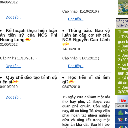
06/06/2012
Cập nhật ( 11/10/2016 )
Đọc tiếp...
Đọc tiếp...
Công v
giấy V
Kế hoạch thực hiện luận
Thông báo: Bảo vệ
Thôn
án tiến sỹ của NCS Phi
luận án cấp cơ sở của
+
Thô
Hoàng Long
NCS Nguyễn Cao Lãnh
gian b
31/05/2012
+
Dan
14/10/2010
1 (20
+
Dan
Cập nhật ( 11/10/2016 )
Cập nhật ( 31/05/2012 )
2 (20
+
Kế 
Đọc tiếp...
Đọc tiếp...
"Chuy
66KDE
Quy chế đào tạo trình độ
Học tiến sĩ để làm
+
Kế 
tiến sĩ
gì?
đồ án
04/10/2010
08/07/2010
+
Dan
3(202
TS ngày xưa chỉ làm một bài
Đọc tiếp...
Liên k
thơ hay phú, và được vua
quan phê chuẩn. Còn ngày
nay, để có bằng TS, ứng viên
t
phải hoàn tất nhiều nghiên
D
cứu và tổng kết trong một
luận án khá dài. Sau khi trở
N