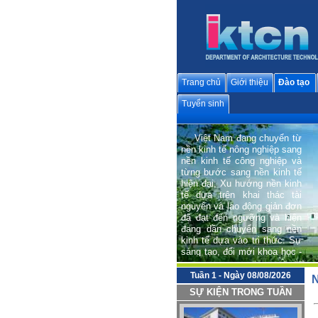
Trang chủ
Giới thiệu
Đào tạo
Tuyển sinh
Việt Nam đang chuyển từ
nền kinh tế nông nghiệp sang
nền kinh tế công nghiệp và
từng bước sang nền kinh tế
hiện đại; Xu hướng nền kinh
tế dựa trên khai thác tài
nguyên và lao động giản đơn
đã đạt đến ngưỡng và hiện
đang dần chuyển sang nền
kinh tế dựa vào tri thức. Sự
sáng tạo, đổi mới khoa học -
công nghệ và văn hoá trở
thành động lực quan trọng
hàng đầu cho phát triển bền
Tuần 1 - Ngày 08/08/2026
N
vững và hội nhập quốc tế.
SỰ KIỆN TRONG TUẦN
Trong tiến trình phát triển
chung đó, Bộ môn Kiến trúc