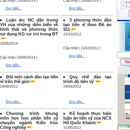
Cập nhật ( 20/06/2014 )
Cập nhật ( 20/06/2014 )
Kh
Ý 
Đọc tiếp...
Đọc tiếp...
Luận án: NC đặc trưng
3 phương thức đào
VH của những diễn biến về
tạo tiến sĩ theo Đề án
hình thái và phương thức
911
sử dụng KG cư trú trong ĐT
23/10/2012
18/06/2014
Cập nhật ( 23/10/2012 )
Đọc tiếp...
Cập nhật ( 20/06/2014 )
Đọc tiếp...
Đổi mới cách đào tạo tiến
Quy chế đào tạo
sĩ trên thế giới
trình độ tiến sỹ
29/08/2012
29/06/2012
Đọc tiếp...
Đọc tiếp...
Chương trình khung
Kế hoạch thực hiện
môn học học phần tiến sỹ
luận án tiến sỹ của NCS
Kh
chuyên ngành Kiến trúc
Hồ Quốc Khánh
Công nghiệp
31/05/2012