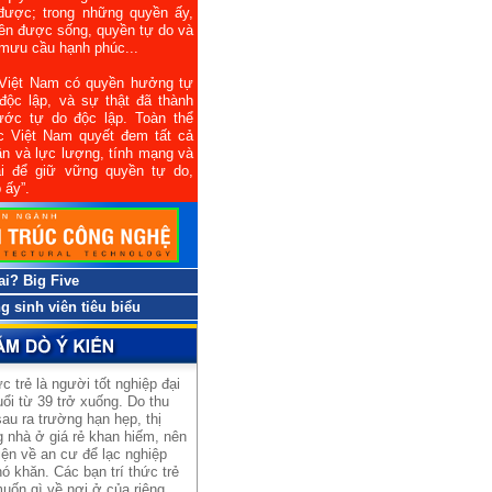
ược; trong những quyền ấy,
ền được sống, quyền tự do và
mưu cầu hạnh phúc...
Việt Nam có quyền hưởng tự
độc lập, và sự thật đã thành
ớc tự do độc lập. Toàn thể
c Việt Nam quyết đem tất cả
hần và lực lượng, tính mạng và
i để giữ vững quyền tự do,
 ấy”.
 ai? Big Five
 sinh viên tiêu biểu
ức trẻ là người tốt nghiệp đại
uổi từ 39 trở xuống. Do thu
au ra trường hạn hẹp, thị
 nhà ở giá rẻ khan hiếm, nên
iện về an cư để lạc nghiệp
ó khăn. Các bạn trí thức trẻ
uốn gì về nơi ở của riêng