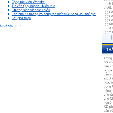
Cộng tác viên Website
mình (
Tư vấn Quy hoạch - Kiến trúc
thuê):
Gương sinh viên tiêu biểu
Có
Các nhà tư tưởng và sáng tạo kiến trúc hàng đầu thế giới
Có
Lời giới thiệu
Có
Kh
ất cả các tin »
đư
Ý 
Trong
đổi số
nên có
tất cả
gắn vớ
số, Xã
hóa, n
trong 
năng l
cho rằ
cho Ch
người 
XD ph
dần vớ