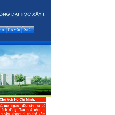
ững
Thư viện
Dự án
Chủ tịch Hồ Chí Minh:
cả mọi người đều sinh ra có
 bình đẳng. Tạo hoá cho họ
 quyền không ai có thể xâm