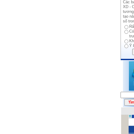
Các b
XD - C
tương 
tạo n
số tro
Rấ
Có
tr
Kh
Ý 