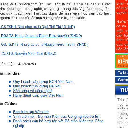
phạm đ
Trang WEB bmktcn.com lần lượt đăng tải tiểu sử và bài báo của các
có quy
nhà khoa học - công nghệ, chuyên gia hàng đầu Việt Nam trong lĩnh
quyền 
vực quy hoạch, kiến trúc, xây dựng để sinh viên, học viên cao học,
nghiên cứu sinh và các bạn đọc nghiên cứu, tham khảo.
Nước 
do và 
- GS.TSKH. Nhà giáo ưu tú Ngô Thế Thi ( ĐHXD)
một nư
dân tộ
- PGS.TS. Nhà giáo ưu tú Phạm Đức Nguyên (ĐHXD)
tinh t
của cả
- GS.TS.KTS. Nhà giáo ưu tú Nguyễn Đức Thiềm (ĐHXD)
độc lập
- TS.KTS. Nguyễn Minh Thái (ĐHXD)
Cập nhật ( 14/12/2025 )
Ta là
in mới đưa:
Gương
Quy hoạch xây dựng KCN Việt Nam
Quy hoạch xây dựng Hà Nội
Sẵn sàng về công nghệ
Nghệ thuật Gấp giấy Việt Nam
Trí th
in đã đưa:
học, t
nhập s
Ban biên tập Website
trường
Sinh viên hỏi - Bộ môn Kiến trúc Công nghiệp trả lời
điều k
Danh sách cán bộ hợp tác với Bộ môn Kiến trúc Công
còn kh
nghiệp
ước m