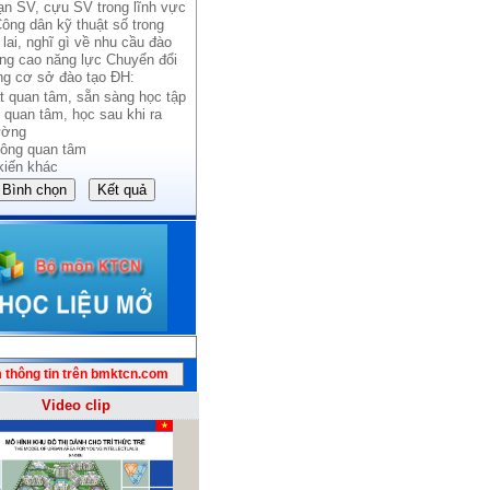
ạn SV, cựu SV trong lĩnh vực
ông dân kỹ thuật số trong
lai, nghĩ gì về nhu cầu đào
âng cao năng lực Chuyển đổi
ng cơ sở đào tạo ĐH:
t quan tâm, sẵn sàng học tập
 quan tâm, học sau khi ra
ường
ông quan tâm
kiến khác
Video clip