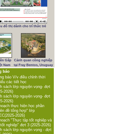
u đô thị dành cho trí thức trẻ
iên Gấp
Cảnh quan công nghiệp
iệt Nam
tại Fray Bentos, Uruguay
g báo
ng báo V/v điều chỉnh thời
iểu các tiết học
h sách lớp nguyện vọng- đợt
25-2026)
h sách lớp nguyện vọng- đợt
25-2026)
hoạch thực hiện học phần
ên đề tổng hợp" lớp
C(2025-2026)
hoạch "Thực tập tốt nghiệp và
 tốt nghiệp" đợt 3 (2025-2026)
h sách lớp nguyện vọng - đợt