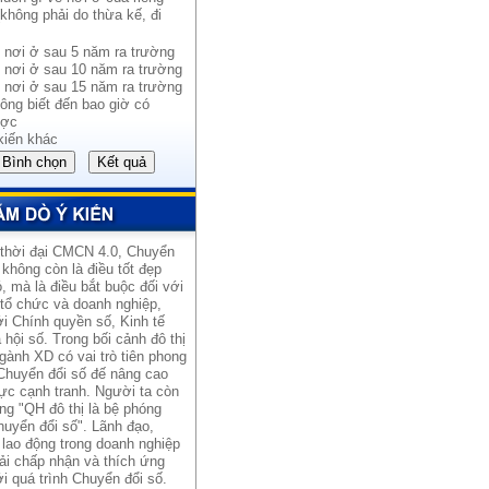
không phải do thừa kế, đi
 nơi ở sau 5 năm ra trường
 nơi ở sau 10 năm ra trường
 nơi ở sau 15 năm ra trường
ông biết đến bao giờ có
ợc
kiến khác
 thời đại CMCN 4.0, Chuyển
 không còn là điều tốt đẹp
, mà là điều bắt buộc đối với
 tổ chức và doanh nghiệp,
i Chính quyền số, Kinh tế
 hội số. Trong bối cảnh đô thị
gành XD có vai trò tiên phong
Chuyển đổi số đế nâng cao
ực cạnh tranh. Người ta còn
ng "QH đô thị là bệ phóng
uyển đổi số". Lãnh đạo,
lao động trong doanh nghiệp
ải chấp nhận và thích ứng
i quá trình Chuyển đổi số.