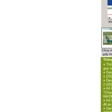
Kh
Công v
giấy V
Thôn
+
Thô
gian b
+
Dan
1 (20
+
Dan
2 (20
+
Kế 
"Chuy
66KDE
+
Kế 
đồ án
+
Dan