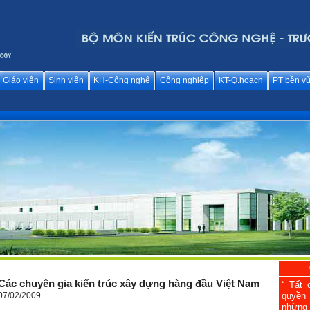
Giáo viên
Sinh viên
KH-Công nghệ
Công nghiệp
KT-Q.hoạch
PT bền v
Các chuyên gia kiến trúc xây dựng hàng đầu Việt Nam
“ Tất 
07/02/2009
quyền
những