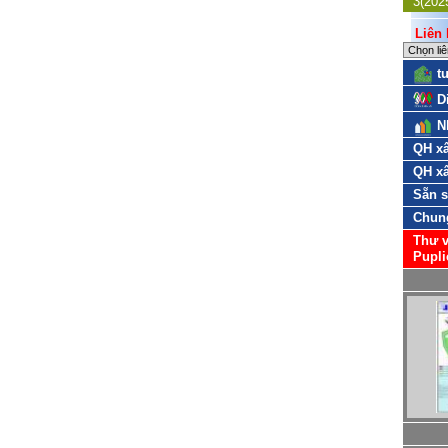
3(202
Liên k
t
D
N
QH xâ
QH xâ
Sẵn 
Chun
Thư v
Pupli