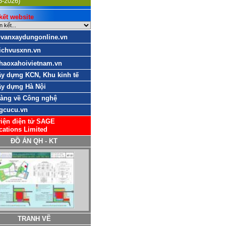
5-2026)
ết website
uvanxaydungonline.vn
ichvusxnn.vn
haoxahoivietnam.vn
y dựng KCN, Khu kinh tế
y dựng Hà Nội
sàng về Công nghệ
gcucu.vn
iện điện tử SAGE
cations Limited
ĐỒ ÁN QH - KT
TRANH VẼ