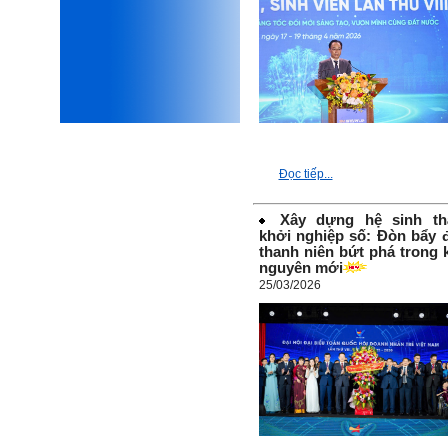
mình, nản chí và dẫn đến lo
sợ cho tương lai.
Phải thấy đó là điều không
tốt đẹp do chính em gây ra,
để có trách nhiệm mà sửa
mình.
Được gia đình hỗ trợ, có sức
khỏe và năng lực để học đến
năm thứ 3, là may mắn lắm,
khi so sánh với rất nhiều
thanh niên người Việt khác.
Đọc tiếp...
Một số việc phải làm ngay:
i) Thay đổi ngay nhận thức
Xây dựng hệ sinh th
cũ: Ta phải trở thành người
khởi nghiệp số: Đòn bẩy 
tài với cả kỹ năng cứng và
thanh niên bứt phá trong 
mềm phù hợp để cạnh tranh
nguyên mới
và hợp tác, không chỉ trong
25/03/2026
kiến trúc mà cả lĩnh vực liên
quan khác mà xã hội đang
cần và tạo ra giá trị gia tăng;
ii) Sử dụng thời gian hợp lý:
Một ngày ngủ đủ 6- 7 tiếng
để tái tạo sức lao động. Thời
gian còn lại dành cho: Học
ngoại ngữ và chuyển đổi số;
Đi học đầy đủ và lắng nghe
bài giảng; Đọc sách và tài