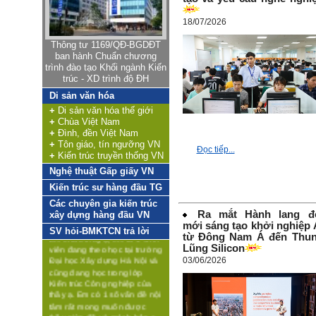
Architecture Technology),
18/07/2026
Khoa Kiến trúc & Quy hoạch,
Truờng Đại học Xây dựng,
Thông tư 1169/QĐ-BGDĐT
được Nhà nước giao nhiệm
ban hành Chuẩn chương
vụ đào tạo nguồn nhân lực,
trình đào tạo Khối ngành Kiến
tạo lập môi trường phát triển
trúc - XD trình độ ĐH
khoa học - công nghệ trong
lĩnh vực quy hoạch xây
Di sản văn hóa
dựng, thiết kế kiến trúc,
+
Di sản văn hóa thế giới
phục vụ cho quá trình công
+
Chùa Việt Nam
nghiệp hóa và đô thị hóa,
+
Đình, đền Việt Nam
phát triển nông nghiệp nông
+
Tôn giáo, tín ngưỡng VN
thôn và các khu kinh tế.
Đọc tiếp...
+
Kiến trúc truyền thống VN
Việt Nam là quốc gia đang
Hỏi:
Nghệ thuật Gấp giấy VN
phát triển, hoạt động kinh tế
Kiến trúc sư hàng đầu TG
Em cảm thấy vô hướng
đóng vai trò chủ đạo với 4
quá
nhóm: i) Khai thác tài nguyên
Các chuyên gia kiến trúc
Ra mắt Hành lang đ
thiên nhiên (khai mỏ, nông
xây dựng hàng đầu VN
Em chào thầy ạ, em là 1 sinh
mới sáng tạo khởi nghiệp 
nghiệp); ii) Sản xuất (công
SV hỏi-BMKTCN trả lời
viên đang theo học tại trường
từ Đông Nam Á đến Thu
nghiệp, xây dựng), iii) Dịch
Đại học Xây dựng Hà Nội và
Lũng Silicon
vụ, iv) Liên kết số và được
cũng đang học trong lớp
vận hành dựa trên trên hệ
03/06/2026
Kiến trúc Công nghiệp của
thống kết cấu hạ tầng đồng
thầy ạ. Em có 1 số vấn đề nội
bộ tương ứng, trong đó nổi
tâm rất mong muốn được
bật là hệ thống công nghệ
thầy giúp đỡ và mách bảo ạ.
thông tin. Các hoạt động kinh
Vấn đề chính em đang gặp
tế và hệ thống kết cấu hạ