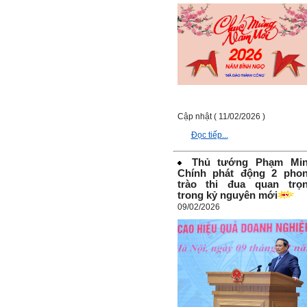
Nếu có vấn đề gì về việc học
tập có thể trao đổi với thày.
Thày sẵn sàng đồng hành.
Ngày 4/11/2023; Thày
Phạm
Đình Tuyển
Hỏi:
Em kính chào thầy ạ.
Em đang đọc lần 2 quyển
Cập nhật ( 11/02/2026 )
sách Nghĩ giàu làm giàu,
xuất bản lần đầu năm
Đọc tiếp...
1937. Quyển sách được viết
từ 90 năm trước nhưng nó
Thủ tướng Phạm Mi
vẫn đang phản ánh nhiều
thực tế.
Chính phát động 2 pho
Em đã đọc được rằng "các
trào thi đua quan trọ
cơ sở giáo dục cần có trách
trong kỷ nguyên mới
nhiệm hơn nữa trong việc
09/02/2026
định hướng nghề nghiệp cho
sinh viên".
Em nghĩ đó là việc các thầy
đang làm không ngừng.
Em viết mail này để cảm ơn
công việc của thầy ạ.
Em cảm ơn thầy đã đọc ạ.
Sinh viên 60KD3