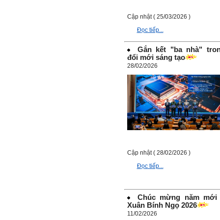
liệu bổ sung kiến thức; Chủ
động trao đổi chuyên môn
với giảng viên và bạn bè;
Cập nhật ( 25/03/2026 )
iii) Chăm chỉ tự học tập: Lời
Đọc tiếp...
chê ghê gớm nhất là Kẻ lười
nhác. Từ Kẻ lười nhác đến
Kẻ hèn hạ và vô dụng rất gần
Gắn kết "ba nhà" tro
nhau. Không phải lúc nào
đổi mới sáng tạo
cũng có người bên cạnh mà
28/02/2026
học hỏi, mà phải có kế hoạch
tự học, từ trong sách vở đến
mạng xã hội và thực tế;
iv) Mở ra với thế giới bên
ngoài: Tìm người có đức, có
tài mà chơi để học kiến thức
và sự đồng thuận; Ra với môi
trường tự nhiên mà hòa vào
trong đó. Sẵn sàng trải
nghiệm làm những điều tốt
đẹp;
Cập nhật ( 28/02/2026 )
v) Còn 2 năm nữa mới ra
trường. Phải học để tốt
Đọc tiếp...
nghiệp đại học, điểm khởi
đầu sự nghiệp của một
người tri thức. Đây là thời
Chúc mừng năm mới
gian đủ để em tìm lại sự cân
Xuân Bính Ngọ 2026
bằng cảm xúc và tận tâm
thay đổi chính mình.
11/02/2026