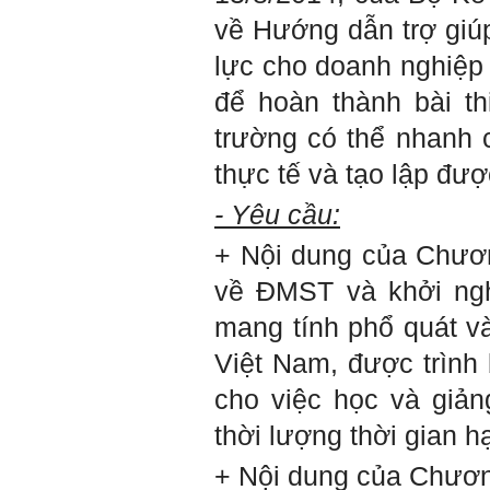
1)
về Hướng dẫn trợ giú
3) Chuản bị các quy định,
tiêu chuẩn thiết kế có liên
lực cho doanh nghiệp 
quan đến đề tài; in thành
một bộ hồ sơ, khi đi thông
để hoàn thành bài th
qua mang theo (hoàn thành
trong tuần thứ 2)
trường có thể nhanh 
4) Tìm 5 ví dụ trên thế giới
về các công trình tương tự
thực tế và tạo lập đư
với loại hình dự kiến trong
đề tài tốt nghiệp; nhận xét
và đánh giá, kết luận rút ra
- Yêu cầu:
để có thể ứng dụng cho đề
tài (4 tuần phải hoàn
+ Nội dung của Chươn
thành);
5) Đọc lại các nguyên lý
về ĐMST và khởi ng
thiết kế kiến trúc đã được
học (phải làm ngay và liên
mang tính phổ quát và
tục cho đến khi bảo vệ đề
tài);
Việt Nam, được trình
6) Nên tự đánh giá Ta là ai.
Đánh giá theo phần mềm
cho việc học và giản
Big Five- tính cách sinh
viên, để thày biết rõ hơn về
thời lượng thời gian h
sinh viên.
Phần mềm đánh
+ Nội dung của Chương
giá:
http://talaai.com.vn/
(talaai.com.vn)