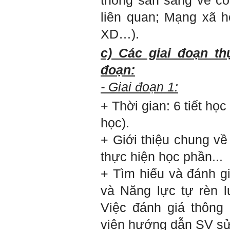
thống sẵn sàng về cô
liên quan; Mạng xã h
XD…).
c) Các giai đoạn t
đoạn:
- Giai đoạn 1:
+ Thời gian: 6 tiết họ
học).
+ Giới thiệu chung v
thực hiện học phần...
+ Tìm hiểu và đánh g
và Năng lực tự rèn l
Việc đánh giá thông
viên hướng dẫn SV sử