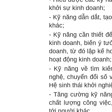
iii) Chăm chỉ tự học tập: Lời
khởi sự kinh doanh;
chê ghê gớm nhất là Kẻ lười
nhác. Từ Kẻ lười nhác đến
- Kỹ năng dẫn dắt, tạ
Kẻ hèn hạ và vô dụng rất gần
nhau. Không phải lúc nào
khác;
cũng có người bên cạnh mà
học hỏi, mà phải có kế hoạch
tự học, từ trong sách vở đến
- Kỹ năng cần thiết đ
mạng xã hội và thực tế;
iv) Mở ra với thế giới bên
kinh doanh, biến ý tư
ngoài: Tìm người có đức, có
tài mà chơi để học kiến thức
doanh, từ đó lập kế h
và sự đồng thuận; Ra với môi
trường tự nhiên mà hòa vào
hoạt động kinh doanh;
trong đó. Sẵn sàng trải
nghiệm làm những điều tốt
- Kỹ năng về tìm ki
đẹp;
v) Còn 2 năm nữa mới ra
nghệ, chuyển đổi số 
trường. Phải học để tốt
nghiệp đại học, điểm khởi
Hệ sinh thái khởi nghi
đầu sự nghiệp của một
người tri thức. Đây là thời
gian đủ để em tìm lại sự cân
- Tăng cường kỹ năng
bằng cảm xúc và tận tâm
thay đổi chính mình.
chất lượng công việc
Nếu có vấn đề gì về việc học
tới người khác.
tập có thể trao đổi với thày.