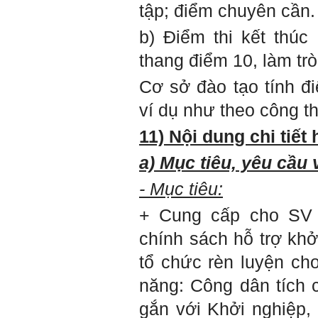
tập; điểm chuyên cần.
Hỏi: E
m gửi thầy kết quả
b) Điểm thi kết thúc
Big Five ạ.
thang điểm 10, làm tr
Cơ sở đào tạo tính đ
ví dụ như theo công 
11) Nội dung chi tiết
a) Mục tiêu, yêu cầu 
- Mục tiêu:
+ Cung cấp cho SV t
chính sách hỗ trợ kh
tổ chức rèn luyện ch
năng: Công dân tích
Trả lời: Thày đã nhận
gắn với Khởi nghiệp
được kết quả đánh giá Big
Five của em.