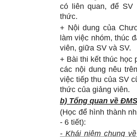
Sau đó gửi ngay kết quả
có liên quan, để SV 
đánh giá tính cách cho
thày, để có thể hỗ trợ.
thức.
Gặp nhau 2 tuần/lần. Mỗi
+ Nội dung của Chươ
lần gặp cần chuẩn bị sẵn
câu hỏi để có thể trao đổi
làm việc nhóm, thúc đ
tối đa những vấn đề liên
quan đến đề tài tốt nghiệp
viên, giữa SV và SV.
mà không tự trả lời được.
Địa điểm gặp: Chiều thứ tư
+ Bài thi kết thúc học
hàng tuần, từ 16h - 17h30
tại Văn phòng Bộ môn
các nội dung nêu trê
KTCN.
việc tiếp thu của SV c
Đồ án tốt nghiệp là một sự
kiện quan trọng của đời
người lao động trí óc.
thức của giảng viên.
Phải nỗ lực hết sức và
dành tất cả thời gian,
b) Tổng quan về ĐMS
nguồn lực cho đồ án. Từ
đây mới có kết quả tốt
(Học để hình thành n
nhất, để trải nghiệm, hình
thành năng lực cần thiết
- 6 tiết):
chuẩn bị cho việc ra
trường và làm việc với vô
số những người tài khác
- Khái niệm chung về 
trong xã hội.