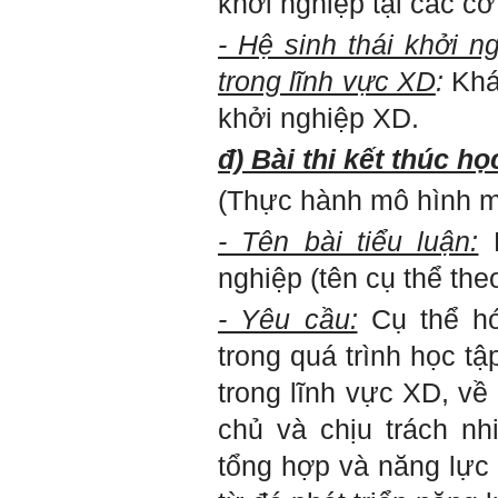
khởi nghiệp tại các c
Bộ môn đã nhận được thư
của em.
- Hệ sinh thái khởi n
Học kỹ năng mềm phối hợp
với các thành viên có liên
trong lĩnh vực XD
:
Khá
quan trong hoạt động tư vấn
là một trong những mục tiêu
khởi nghiệp XD.
của việc Làm đồ án theo
nhóm.
đ) Bài thi kết thúc h
Ai cũng phải nỗ lực tự học
điều này để đình hình được
nhận thức: Sức mạnh và vị
(Thực hành mô hình mô
thế của một tổ chức chủ yếu
được xây dựng trên nền tảng
- Tên bài tiểu luận:
của việc "Cùng nghĩ,Cùng
làm".Từ đó mới mong công
nghiệp (tên cụ thể th
việc đạt được hiệu quả cao
nhất.
- Yêu cầu:
Cụ thể hó
23/4/2019. Thày Phạm Đình
Tuyển
trong quá trình học tậ
Hỏi:
trong lĩnh vực XD, về
Em chào thầy, các câu trả lời
chủ và chịu trách nh
của thầy khiến em thấy rất
hữu ích. Em muốn hỏi thầy
tổng hợp và năng lực 
khi thầy gặp những bế tắc
hay thất bại trong cuộc sống
thầy đã tự khắc phục như thế