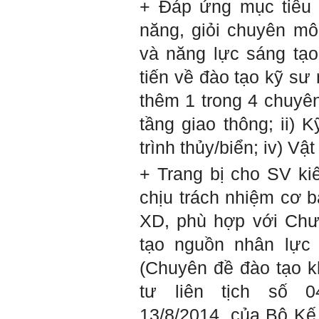
+ Đáp ứng mục tiêu
năng, giỏi chuyên mô
E chào thầy ạ! E là
Hỏi:
Thắng ,sinh vien nhận đồ
và năng lực sáng tạo, 
án tốt nghiệp nhóm thầy,
nhóm mình có nhóm zalo
tiến về đào tạo kỹ s
riêng hay thế nào để trao
đổi về đồ án k ạ ? Em tìm
thêm 1 trong 4 chuyê
sđt thầy để add Zalo nhưng
không được ạ! Em cảm ơn
tầng giao thông; ii) K
thầy.
Trả lời: Trao đổi trực tiếp
trình thủy/biển; iv) Vật
với thày qua mail.
Một số nội dung chính thực
+ Trang bị cho SV ki
hiện trong 4 tuần đầu tiên: :
chịu trách nhiệm cơ b
1) Đọc kỹ các yêu cầu về
nội dung Học phần đồ án
XD, phù hợp với Chươ
tốt nghiệp của Khoa và Bộ
môn KTCN; in thành một
tạo nguồn nhân lực
bộ hồ sơ, khi đi thông qua
mang theo (hoàn thành
(Chuyên đề đào tạo k
ngay trong tuần thứ 1)
2) Báo cáo về tên đề tài tốt
tư liên tịch số 0
nghiệp, vị trí cụ thể khu đất
dự kiến theo tỷ lệ 1/500
13/8/2014, của Bộ Kế
(hoàn thành trong tuần thứ