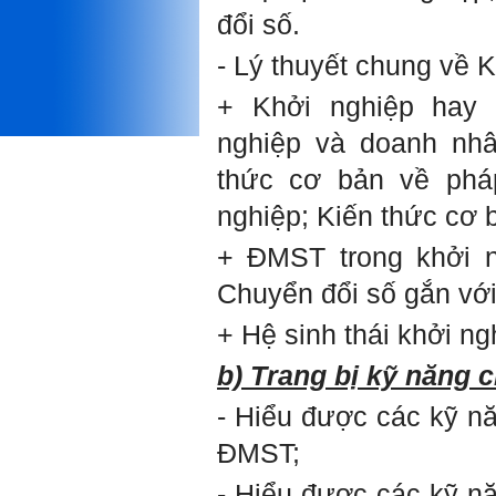
Phải thấy đó là điều không
đổi số.
tốt đẹp do chính em gây ra,
để có trách nhiệm mà sửa
mình.
- Lý thuyết chung về K
Được gia đình hỗ trợ, có sức
khỏe và năng lực để học đến
+ Khởi nghiệp hay 
năm thứ 3, là may mắn lắm,
khi so sánh với rất nhiều
nghiệp và doanh nhâ
thanh niên người Việt khác.
thức cơ bản về phá
Một số việc phải làm ngay:
i) Thay đổi ngay nhận thức
nghiệp; Kiến thức cơ 
cũ: Ta phải trở thành người
tài với cả kỹ năng cứng và
mềm phù hợp để cạnh tranh
+ ĐMST trong khởi 
và hợp tác, không chỉ trong
kiến trúc mà cả lĩnh vực liên
Chuyển đổi số gắn vớ
quan khác mà xã hội đang
cần và tạo ra giá trị gia tăng;
+ Hệ sinh thái khởi ng
ii) Sử dụng thời gian hợp lý:
Một ngày ngủ đủ 6- 7 tiếng
b) Trang bị kỹ năng 
để tái tạo sức lao động. Thời
gian còn lại dành cho: Học
ngoại ngữ và chuyển đổi số;
- Hiểu được các kỹ nă
Đi học đầy đủ và lắng nghe
bài giảng; Đọc sách và tài
ĐMST;
liệu bổ sung kiến thức; Chủ
động trao đổi chuyên môn
- Hiểu được các kỹ n
với giảng viên và bạn bè;