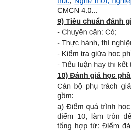
trúc
;
Nghề mới, nghiệ
cảm ơn thầy đã lắng nghe
CMCN 4.0...
em.
Sinh viên Khóa 53KD, Khoa
9) Tiêu chuẩn đánh g
Kiến trúc Quy hoạch, ĐHXD
Hà Nội
- Chuyên cần: Có;
- Thực hành, thí nghi
Trả lời:
- Kiểm tra giữa học p
Đã nhận được kết quả Big
- Tiểu luận hay thi kết
Five. Nên ghép thêm kết quả
của những sinh viên khác,
người khác để có thể so
10) Đánh giá học phầ
sánh và rút ra được nhận xét
ta là ai và từ đó tự sửa mình.
Cán bộ phụ trách gi
Kết quả cho thấy: Tính cách
(hay kỹ năng mềm) thuộc loại
gồm:
trung bình. Yếu về tính
hướng ngoại.
a) Điểm quá trình học
Từng bước, từng bước mà cố
gắng hơn.
điểm 10, làm tròn đ
Ngày 3/2/2023, thày Phạm
Đình Tuyển
tổng hợp từ: Điểm đá