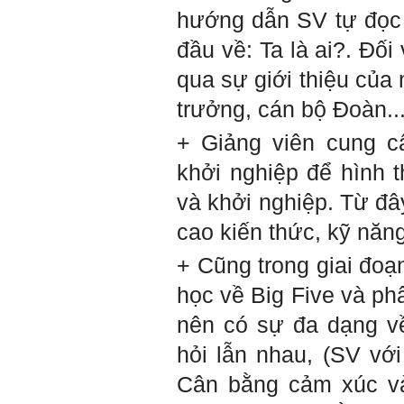
hướng dẫn SV tự đọc k
đầu về: Ta là ai?. Đối
qua sự giới thiệu của 
trưởng, cán bộ Đoàn...
+ Giảng viên cung 
khởi nghiệp để hình
và khởi nghiệp. Từ đâ
cao kiến thức, kỹ năng
+ Cũng trong giai đoạn
học về Big Five và p
nên có sự đa dạng về
hỏi lẫn nhau, (SV vớ
Cân bằng cảm xúc v