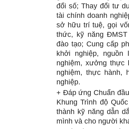
Sau một năm tự nhìn nhận
đổi số; Thay đổi tư du
mình là ai và đã có những
thay đổi .
tài chính doanh nghiệ
Tính cách Tận tâm và
Hướng ngoại được cải
sở hữu trí tuệ, gọi v
thiện so với trước.
Tính cách Cân bằng cảm
thức, kỹ năng ĐMST
xúc vẫn yếu như cũ. Theo
các nghiên cứu mà thày
đào tạo; Cung cấp ph
được biết, tính cách Cân
bằng cảm xúc là cốt lõi.
khởi nghiệp, nguồn 
Mọi năng lực hoạt động
chuyên môn, xã hội của
nghiệm, xưởng thực h
một con người đều dựa
vào đây mà ra cả.
nghiệm, thực hành, 
Ta có mặt trên đời này đều
có nguyên cớ tốt đẹp nào
nghiệp.
đó.
Phải tự tin hơn nữa
vào chính mình, trước hết
+ Đáp ứng Chuẩn đầu 
là từ công việc chuyên
môn, nay chính là đồ án tốt
Khung Trình độ Quốc 
nghiệp.
Thày sẽ hỗ trợ chuyên
thành kỹ năng dẫn dắ
môn để em có kết quả tốt
nhất trong việc thực hiện
học phần Đồ án tốt nghiệp.
mình và cho người kh
Ngày 10/6/2022. Thày
Phạm Đình Tuyển.