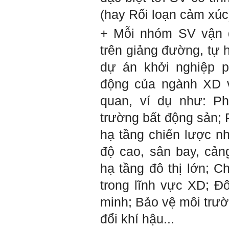
biết: Sức mạnh để làm
(hay Rối loạn cảm xúc
những điều khác biệt và sẽ
thành công, không phải chỉ
xuất phát từ bản thân em, từ
+ Mỗi nhóm SV vận d
thế giới thực tại này, mà còn
được khởi nguồn từ sức
trên giảng đường, tự 
mạnh tinh thần của tiền
nhân, tổ tiên và dòng họ gia
dự án khởi nghiệp ph
đình em. Vì vậy, phải tìm
hiểu, học để phát huy cho
động của ngành XD v
được sức mạnh tinh thần
này, thậm chí biến thành
quan, ví dụ như: Phát
niềm tin cốt lõi của mình.
trường bất động sản; Ph
Chúc em trở thành con người
đa năng và thành công.
hạ tầng chiến lược n
Ngày 4/12/2018. Thày Phạm
độ cao, sân bay, cảng 
Đình Tuyển
hạ tầng đô thị lớn;
trong lĩnh vực XD; Đ
minh; Bảo vệ môi trườ
đổi khí hậu...