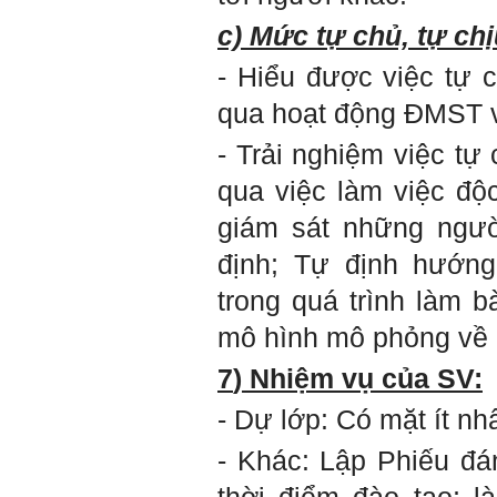
Thày sẵn sàng đồng hành.
c) Mức tự chủ, tự chị
Ngày 4/11/2023; Thày
Phạm
Đình Tuyển
- Hiểu được việc tự 
Hỏi:
qua hoạt động ĐMST va
Em kính chào thầy ạ.
Em đang đọc lần 2 quyển
- Trải nghiệm việc tự
sách Nghĩ giàu làm giàu,
xuất bản lần đầu năm
qua việc làm việc độ
1937. Quyển sách được viết
từ 90 năm trước nhưng nó
giám sát những ngườ
vẫn đang phản ánh nhiều
thực tế.
Em đã đọc được rằng "các
định; Tự định hướng
cơ sở giáo dục cần có trách
nhiệm hơn nữa trong việc
trong quá trình làm b
định hướng nghề nghiệp cho
sinh viên".
mô hình mô phỏng về 
Em nghĩ đó là việc các thầy
đang làm không ngừng.
Em viết mail này để cảm ơn
7
)
Nhiệm vụ của SV:
công việc của thầy ạ.
Em cảm ơn thầy đã đọc ạ.
- Dự lớp: Có mặt ít nh
Sinh viên 60KD3
- Khác:
Lập Phiếu đánh
Trả lời:
Thày đã nhận được thư của