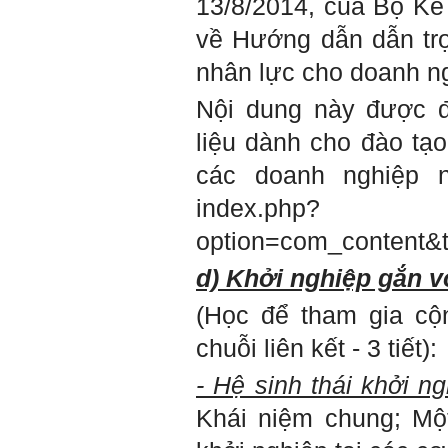
13/8/2014, của Bộ Kế
đẹp. Vậy hãy thể hiện cho
họ thấy tính cách của ta
về Hướng dẫn dẫn trợ
cũng luôn mạnh mẽ hướng
về điều đó.
Là sinh viên, trước hết hãy
nhân lực cho doanh n
tìm thày hay người giỏi
trong lớp, khoa, trường;
Nội dung này được 
trong gia đình và dòng họ
để học.
liệu dành cho đào tạ
Thày chúc em sớm thành
công.
các doanh nghiệp n
Ngày 19/4/2021. Thày
index.php?
Phạm Đình Tuyển
option=com_content&
Hỏi:
d) Khởi nghiệp gắn v
Em thưa thầy (cô). Trong quá
trình làm đồ án thì trong lớp
có nhóm không hoà đồng
(Học để tham gia cộ
được và bạn trong nhóm xin
sang nhóm khác. Vậy bạn đó
chuỗi liên kết - 3 tiết):
đề xuất chuyển nhóm với thầy
trong buổi thông tới luôn
- Hệ sinh thái khởi n
được không ạ? Em cảm ơn ạ!
Khái niệm chung; Một
Trả lời: