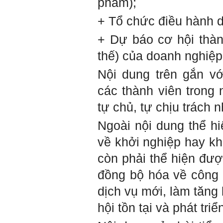
phẩm);
tranh với những đối thủ rất
mạnh mà trong nhiều trường
+ Tổ chức điều hành 
hợp ta còn chưa biết nhiều
về họ; giống như đi thi
Olimpic mà không biết sẽ
+ Dự báo cơ hội thành
phải thi môn gì; đến đó mới
rõ.
thế) của doanh nghiệp
Chính vì vậy, xã hội bây giờ
cần những người: i) Tư
Nội dung trên gắn vớ
tưởng tiến bộ; ii) Yêu tự do;
iii) Hoạt động đa năng và biết
các thành viên trong
liên kết với nhiều người để
làm nhiều việc; trong đó đặc
tự chủ, tự chịu trách 
biệt với em là nhân tố thứ
ba.
Ngoài nội dung thể h
Nếu một người chỉ chăm
về khởi nghiệp hay kh
chăm làm một việc; việc đó
thất bại có nghĩa là mất tất
cả.
còn phải thể hiện đượ
Nếu một người làm ba việc;
một việc thành công, hai việc
đồng bộ hóa về công 
thất bại, điều đó cũng chấp
nhận được.
dịch vụ mới, làm tăng
Nếu một người làm năm việc;
ba việc thành công, hai việc
hội tồn tại và phát tr
thất bại, điều đó được coi
như đã thành công.