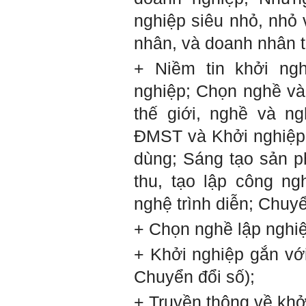
nghiệp siêu nhỏ, nhỏ
Hỏi:
Em gửi thày bài Trắc nghiệm
nhân, và doanh nhân t
tính cách – Big Five
(talaai.com.vn)
+ Niềm tin khởi ng
nghiệp; Chọn nghề và
Trả lời:
thế giới, nghề và ng
Thày đã nhận được biểu
tượng Big Five của em. Đây
ĐMST và Khởi nghiệp 
là Big Five rất điển hình của
sinh viên. Em còn là người
mạnh về Hướng ngoại, một
dùng; Sáng tạo sản p
tính cách rất được coi trọng
trong Thời đại liên kết và hội
thu, tạo lập công n
nhập.
Do còn trong giai đoạn là
nghệ trình diễn; Chuyể
sinh viên gắn với Học hỏi,
Học tập là chính và chưa có
+ Chọn nghề lập nghiê
Học hành, nên tính cách Tận
tâm của em còn thiếu mạnh
+ Khởi nghiệp gắn v
mẽ so với tính cách khác.
Khi làm việc trong doanh
Chuyển đổi số);
nghiệp hay tổ chức nào đó,
người sử dụng lao động
đánh giá trước hết tính cách
+ Truyền thông về khở