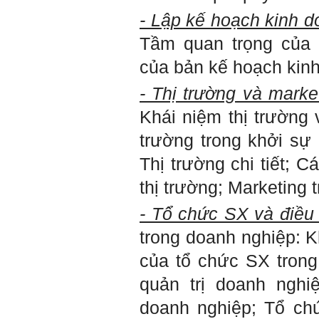
Trả lời:
- Lập kế hoạch kinh d
Thày đã nhận được thư
của em.
Tầm quan trọng của 
Đối với một đất nước: Hiền
tài như nguyên khí quốc
của bản kế hoạch kin
gia. Mạnh hay yếu từ đó
mà ra cả.
- Thị trường và marke
Đối với một cá nhân: Suốt
cả đời gắn với việc học:
Khái niệm thị trường 
Học cái gì và học thày nào.
Và sự học luôn đi cùng với
trường trong khởi sự 
sự sang trọng và thịnh
vượng.
Thị trường chi tiết; 
Những người giỏi hay
người hiền tài có thể thức
thị trường; Marketing 
tỉnh cho ta học cái gì một
cách hiệu quả và qua đó họ
cũng trở thành thày của ta.
- Tổ chức SX và điều
Người tài giỏi là người làm
những việc mang lại giá trị
trong doanh nghiệp: K
gia tăng cao mà người
thường không làm được.
của tổ chức SX tron
Người hiền tài là người
mang tài của mình ra giúp
quản trị doanh nghi
xã hội.
Vị thế xã hội cấp độ nào thì
doanh nghiệp; Tổ ch
có người tài, người hiền tài