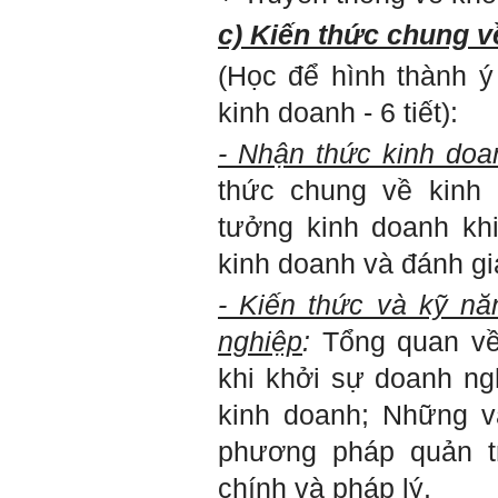
Tận tâm và là kỹ năng mềm
cơ bản của mỗi nhân viên.
c) Kiến thức chung 
Không đợi đến lúc ra trường,
ngay từ bây giờ em dành
(Học để hình thành ý
quan tâm hơn cho tính cách
này. Nếu làm được như vậy,
kinh doanh - 6 tiết):
sẽ thuận lợi hơn khi thử việc
và nhiều cơ hội hơn trong sự
nghiệp.
- Nhận thức kinh doa
Khi trắc nghiệm Big Five, Tận
tâm cũng là tính cách nổi trội
thức chung về kinh
của thày. Trong công việc,
thày luôn có thiện cảm với
tưởng kinh doanh khi
những người Tận tâm.
Chúc em sớm trở thành con
kinh doanh và đánh gi
người thật sự Tận tâm.
- Kiến thức và kỹ nă
Ngày 24/4/2021, Thày Phạm
Đình Tuyển.
nghiệp
:
Tổng quan về
Hỏi:
khi khởi sự doanh ng
Em thưa thầy, thầy có thể
cho em hỏi làm sao mình
kinh doanh; Những v
có thể kết nối làm quen với
những người giỏi hơn mình
phương pháp quản t
ạ, em cảm ơn thầy.
chính và pháp lý.