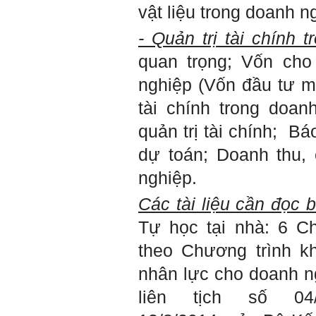
cấp độ đó, ví như người tài
vật liệu trong doanh n
giỏi trong lớp, trong
trường, trong ngành, trong
- Quản trị tài chính 
vùng, trong quốc gia và thế
giới.
quan trọng; Vốn cho
Mỗi người thường tìm và
chơi với người giỏi phù
hợp với vị thế của họ. Khi
nghiệp (Vốn đầu tư mạ
tiến bộ, sang một vị thế
mới cao hơn, lại tìm thày
tài chính trong doan
giỏi tương xứng ở vị thế
đó mà học.
quản trị tài chính; Bá
Khi đã tài giỏi trong một vị
thế, chính ta lại trở thành
dự toán; Doanh thu, 
người thày để dẫn dắt
những người khác chưa có
nghiệp.
điều kiện giỏi bằng ta. Từ
đây ta cũng có được phẩm
Các tài liệu cần đọc 
cách của người chủ và
người lãnh đạo.
Tự học tại nhà: 6 C
Khi đã hiểu được sự cần
thiết của việc tìm người
theo Chương trình k
giỏi hay người hiền tài để
học và hành, thì tất yếu ta
nhân lực cho doanh n
sẽ tự thay đổi để tìm được
cách kết nối với họ.
liên tịch số 04/
Những hiền tài luôn mong
muốn làm những điều tốt