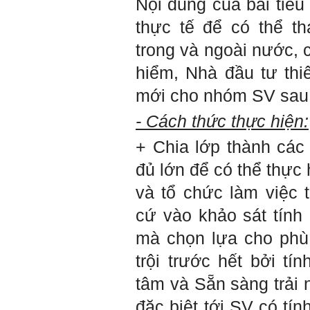
Nội dung của bài tiểu
Đã đi học được đến bậc đại
thực tế để có thể th
học, chắc chắn em có cơ hội
hơn rất nhiều người không
trong và ngoài nước,
có điều kiện đi học ngoài xã
hội kia (thậm chí nhiều người
hiểm, Nhà đầu tư thi
còn khuyết tật).
Hãy học và rèn luyện trở
mới cho nhóm SV sau 
thành người đa năng, nghĩa
là tập làm nhiều việc một lúc
(ưu tiên là việc theo chuyên
- Cách thức thực hiện:
môn giỏi nhất của mình, tiếp
đến là việc mà xã hội đang
+ Chia lớp thành các
cần và cuối cùng là việc mà
mình yêu thích). Cũng chính
đủ lớn để có thể thực
từ đây em sẽ tìm được những
mặt mạnh của mình.
và tổ chức làm việc
Đối với những người tri thức,
trong tâm thức của họ không
cứ vào khảo sát tính
có chỗ cho từ “bế tắc” và “mệt
mỏi”, chỉ có từ “khó khăn” và
mà chọn lựa cho phù
“sáng tạo” để vượt qua mà
thôi. (Tất nhiên, trong cuộc
trội trước hết bởi t
sống ai cũng phải chịu
những nỗi đau buồn, ví như
tâm và Sẵn sàng trải
sự mất mát của người thân,
bạn bè, đồng loại).
đặc biệt tới SV có t
Một điều nữa em cũng cần