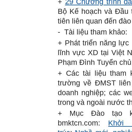
+
29 Chương trình đà
cựu sinh viên) trong lĩnh vực
xây dựng'. Dự kiến tháng
Bộ Kế hoạch và Đầu t
5/2023 xuất bản.
Chúc mọi điều tốt lành.
tiên liên quan đến đ
Ngày 8/3/2023; Thày Phạm
Đình Tuyển
- Tài liệu tham khảo:
+ Phát triển năng lự
Hỏi:
lĩnh vực XD tại Việt
Thưa thầy, em xin gửi kết quả
Phạm Đình Tuyển chủ 
bigfive mới của bản thân,
qua đây em cũng xin cảm ơn
thầy vì thông qua bài khảo
+ Các tài liệu tham 
sát bigfive và những lời thầy
nói, em đã cố gắng khắc
trường về ĐMST liên q
phục những yếu điểm của
bản thân và cũng như trau
doanh nghiệp; các w
dồi thêm kiến thức để khai
phá bản thân, và thực tế đã
trong và ngoài nước t
có những chuyển biến tích
cực trong cuộc sống và công
+ Mục Đào tạo k
việc của em, tuy vậy bản thân
em cũng vẫn còn những
bmktcn.com:
Khởi 
thiếu sót, những điều em
chưa thay đổi đc, em mong
thầy thông cảm và trân thành