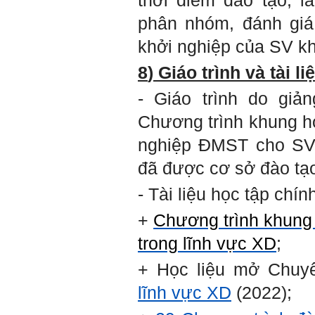
thời điểm đào tạo; l
em.
Rất cám ơn về những dòng
phân nhóm, đánh giá
chia sẻ, động viên.
Định hướng nghề nghiệp
khởi nghiệp của SV kh
cho sinh viên không chỉ liên
quan đến việc đào tạo kỹ
năng cứng mà còn phải là kỹ
8
)
Giáo trình và tài li
năng mềm, liên quan trước
hết đến năng lực đổi mới
- Giáo trình do giả
sáng tạo và khởi nghiệp.
Cuốn sách "Nghĩ giàu, làm
giàu" chỉ là một trong những
Chương trình khung họ
nội dung mà thế hệ trẻ quan
tâm.
nghiệp ĐMST cho SV 
Điều lớn lao hơn là họ phải
có năng lực tự thân và năng
đã được cơ sở đào tạ
lực tự rèn luyện để hình
thành sự nghiệp và trở thành
người tốt cho gia đình, cộng
- Tài liệu học tập chín
đồng và xã hội, phù hợp với
chuẩn mực chung của loài
người trong thế kỷ 21.
+
Chương trình khung 
Sinh viên là tương lai của
thày.
trong lĩnh vực XD
;
Thày cùng các thày cô giáo
khác đang nỗ lực hết sức để
biến tương lai tốt đẹp đó
+ Học liệu mở Chuy
thành hiện thực.
Thày đang viết một cuốn
lĩnh vực XD
(2022);
sách với tiêu đề: 'Nâng cao
năng lực khởi nghiệp đổi mới
sáng tạo cho sinh viên (và