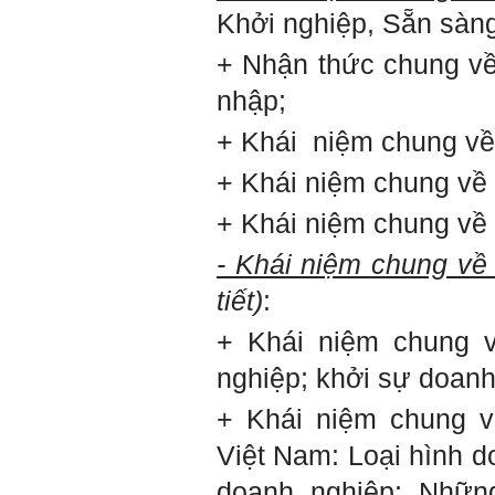
Khởi nghiệp, Sẵn sàn
2/6/2022. Thày Phạm Đình
Tuyển.
+ Nhận thức chung vê
nhập;
Em chào bộ môn ạ,
Hỏi:
em là Hoàng Đức Dương
+ Khái niệm chung về
lớp 66XD8 msv-0013966
đang làm bài tiểu luận về
công trình dân dụng ạ em
+ Khái niệm chung về
thấy bộ môn có đăng bài
về công trình galaxy soho
+ Khái niệm chung về 
ở Trung Quốc vậy em
muốn xin bộ môn cho em
- Khái niệm chung về k
bài đăng đó được không ạ,
em xin cảm ơn bộ môn,em
tiết)
:
chào bộ môn ạ.
+ Khái niệm chung về
Trang WEB
Trả lời:
bmktcn.com được thành
nghiệp; khởi sự doanh
lập với mục tiêu chính là
phục vụ sinh viên. Đương
+ Khái niệm chung v
nhiên là em được đăng lại
các bài viết trên trang WEB
Việt Nam: Loại hình 
này.
Chủ biên: TS. Phạm ĐÌnh
doanh nghiệp; Nhữn
Tuyển