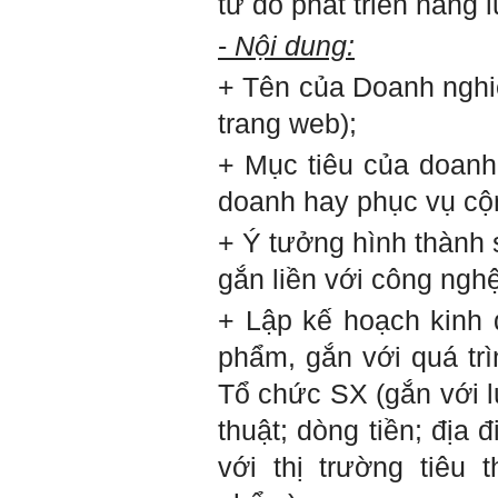
từ đó phát triển năng 
nào, có khi nào thầy cảm
thấy mệt mỏi với công việc
-
Nội dung:
của mình không. Hiện tại có
những lúc em cảm thấy kém
+ Tên của Doanh nghiệ
cỏi so với người khác, xin
thầy cho em lời khuyên được
trang web);
không ạ?
Em cảm ơn thầy rất nhiều.
+ Mục tiêu của doanh
Trả lời:
doanh hay phục vụ c
Thày đã nhận được thư của
+ Ý tưởng hình thành
em
Chắc chắn trong cuộc đời
gắn liền với công ngh
không có ai chỉ toàn thành
công cả.
Trong hoạt động chính trị,
+ Lập kế hoạch kinh 
thất bại là gắn với tính mạng.
Trong hoạt động kinh tế, thất
phẩm, gắn với quá tr
bại là gắn với thiệt hại về
kinh tế và thời gian.
Tổ chức SX (gắn với 
Trong hoạt động xã hội, thất
bại là mất niềm tin và vị
thuật; dòng tiền; địa 
thế…
với thị trường tiêu 
Trong thời đại hội nhập ngày
nay, con người phải cạnh