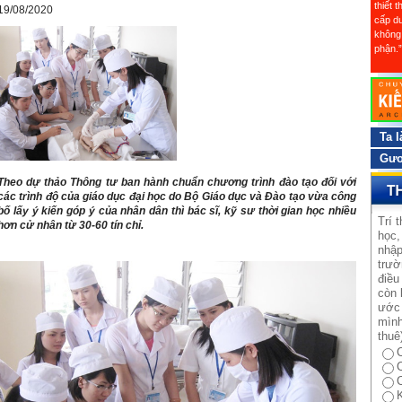
thiết 
19/08/2020
cấp dư
không 
phận.”
Ta l
Gươ
Theo dự thảo Thông tư ban hành chuẩn chương trình đào tạo đối với
các trình độ của giáo dục đại học do Bộ Giáo dục và Đào tạo vừa công
bố lấy ý kiến góp ý của nhân dân thì bác sĩ, kỹ sư thời gian học nhiều
Trí 
hơn cử nhân từ 30-60 tín chỉ.
học,
nhập
trườ
điều
còn 
ước 
mình
thuê