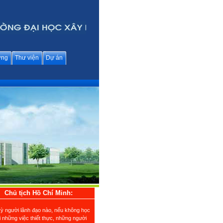
ững
Thư viện
Dự án
Chủ tịch Hồ Chí Minh:
kỳ người lãnh đạo nào, nếu không học
i những việc thiết thực, những người