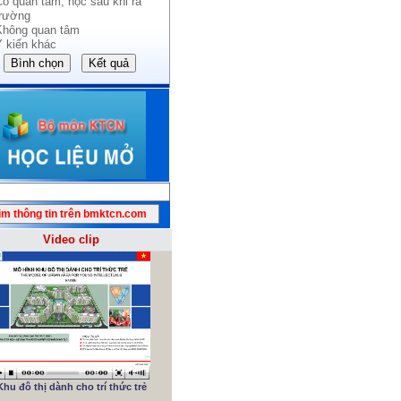
Có quan tâm, học sau khi ra
trường
Không quan tâm
Ý kiến khác
Video clip
Khu đô thị dành cho trí thức trẻ