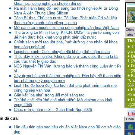
khoa học, công nghệ và chuyển đổi số
Ra mắt Hành lang đổi mới sáng tạo khởi nghiệp AI từ Đông
Nam Á đến Thung Lũng Silicon
Tổng Bí thư, Chủ tịch nước Tô Lâm: Phát triển CN vật liệu
theo hướng xanh, bền vững, tự chủ
Mở cánh cửa nguồn lực cho công nghiệp văn hoá Việt Nam
Công 
Thủ tướng Lê Minh Hưng: KHCN, ĐMST là yếu tố sống còn
giấy
để hiện thực hóa khát vọng phát triển đất nước
Thô
Chính sách mới tạo đột phá, 'mở đường' cho nhân tài khoa
+
Th
học công nghệ trẻ
gian
Logistics xanh: Cuộc chuyển đổi không thể chậm chân
+
Da
Thúc đẩy khởi nghiệp: Không dừng ở các cuộc thi mà là tái
1 (2
cấu trúc triết lý giáo dục
+
Da
NCS Nguyễn Thị Vân Hương bảo vệ thành công Luận án tiến
2 (2
sĩ
+
Kế
Xây dựng hệ sinh thái khởi nghiệp số: Đòn bẩy để thanh niên
"Ch
bứt phá trong kỷ nguyên mới
66K
Luật Thủ đô (sửa đổi): Cú hích đột phá phát triển mạnh mẽ
+
Kế
công nghiệp văn hóa
đồ á
Gắn kết "ba nhà" trong đổi mới sáng tạo
+
Da
Từ 'thể chế' đến 'thể chế phát triển': Mở đường cho khát
3(20
vọng 2045
Chúc mừng năm mới – Xuân Bính Ngọ 2026
Liên 
in đã đưa:
Lần đầu tiên gắn sao tiêu chuẩn Việt Nam cho 30 cơ sở giáo
dục