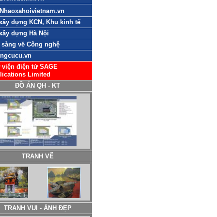
Nhaoxahoivietnam.vn
xây dựng KCN, Khu kinh tế
xây dựng Hà Nội
 sàng về Công nghệ
ngcucu.vn
 viện điện tử SAGE
lications Limited
ĐỒ ÁN QH - KT
TRANH VẼ
TRANH VUI - ẢNH ĐẸP