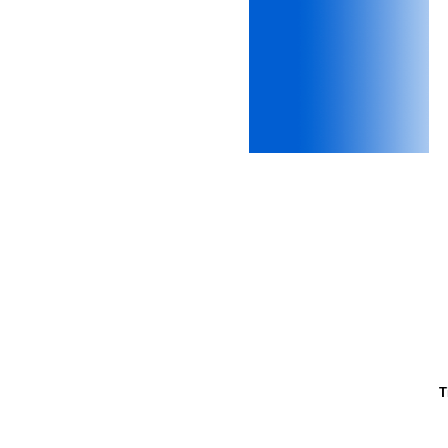
ii) Trình bày bản vẽ kiến trúc
xấu, do không cẩn thận khi
thiết kế;
iii) Mất niềm tin vào chính
mình, nản chí và dẫn đến lo
sợ cho tương lai.
Phải thấy đó là điều không
tốt đẹp do chính em gây ra,
để có trách nhiệm mà sửa
mình.
Được gia đình hỗ trợ, có sức
khỏe và năng lực để học đến
năm thứ 3, là may mắn lắm,
khi so sánh với rất nhiều
thanh niên người Việt khác.
Một số việc phải làm ngay:
i) Thay đổi ngay nhận thức
cũ: Ta phải trở thành người
tài với cả kỹ năng cứng và
mềm phù hợp để cạnh tranh
và hợp tác, không chỉ trong
kiến trúc mà cả lĩnh vực liên
quan khác mà xã hội đang
T
cần và tạo ra giá trị gia tăng;
ii) Sử dụng thời gian hợp lý:
Một ngày ngủ đủ 6- 7 tiếng
để tái tạo sức lao động. Thời