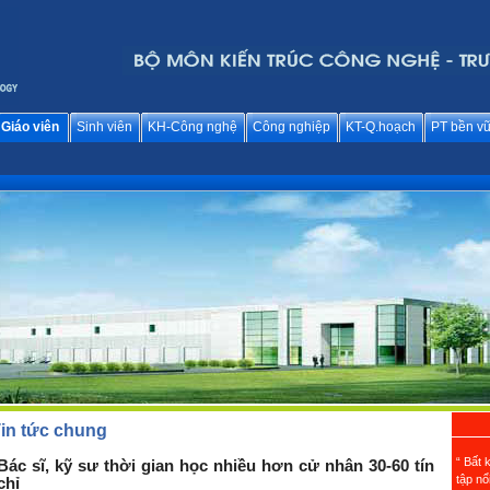
Giáo viên
Sinh viên
KH-Công nghệ
Công nghiệp
KT-Q.hoạch
PT bền v
in tức chung
“ Bất 
Bác sĩ, kỹ sư thời gian học nhiều hơn cử nhân 30-60 tín
tập nổ
chỉ