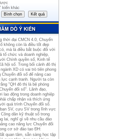
được
Ý kiến khác
g thời đại CMCN 4.0, Chuyển
số không còn là điều tốt đẹp
có, mà là điều bắt buộc đối với
cả tổ chức và doanh nghiệp,
với Chính quyền số, Kinh tế
Xã hội số. Trong bối cảnh đô thị
 ngành XD có vai trò tiên phong
g Chuyển đổi số đế nâng cao
 lực cạnh tranh. Người ta còn
rằng "QH đô thị là bệ phóng
Chuyển đổi số". Lãnh đạo,
i lao động trong doanh nghiệp
hải chấp nhận và thích ứng
với quá trình Chuyển đổi số.
bạn SV, cựu SV trong lĩnh vực
 Công dân kỹ thuật số trong
g lai, nghĩ gì về nhu cầu đào
nâng cao năng lực Chuyển đổi
rong cơ sở đào tạo ĐH:
Rất quan tâm, sẵn sàng học tập