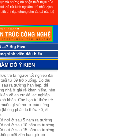
thực và những bộ phận thiết thực của
ới, để rút kinh nghiệm, thì nhất định
biết chỉ đạo chung cho tất cả các bộ
à ai? Big Five
ng sinh viên tiêu biểu
thức trẻ là người tốt nghiệp đại
 tuổi từ 39 trở xuống. Do thu
 sau ra trường hạn hẹp, thị
ng nhà ở giá rẻ khan hiếm, nên
 kiện về an cư để lạc nghiệp
khó khăn. Các bạn trí thức trẻ
muốn gì về nơi ở của riêng
 (không phải do thừa kế, đi
):
Có nơi ở sau 5 năm ra trường
Có nơi ở sau 10 năm ra trường
Có nơi ở sau 15 năm ra trường
Không biết đến bao giờ có