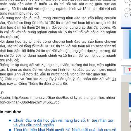
nhân phải bảo đảm tối thiểu 24 tín chỉ đối với nội dung giáo dục đại
cương, 30 tín chỉ đối với nội dung ngành chính và 15 tín chỉ đối với nội
dung ngành phụ (nếu có).
Nội dung học tập tối thiểu trong chương trình đào tạo cấp bằng chuyên
sâu, đặc thù có tổng tối thiểu là 150 tín chỉ đối với toàn bộ chương trình thì
phải bảo đảm tối thiểu 24 tín chỉ đối với nội dung giáo dục đại cương, 45
tín chỉ đối với nội dung ngành chính và 15 tín chỉ đối với nội dung ngành
phụ (nếu có).
Nội dung học tập tối thiểu trong chương trình đào tạo cấp bằng chuyên
sâu, đặc thù có tổng tối thiểu là 180 tín chỉ đối với toàn bộ chương trình thì
phải bảo đảm tối thiểu 24 tín chỉ đối với nội dung giáo dục đại cương, 60
tín chỉ đối với nội dung ngành chính và 15 tín chỉ đối với nội dung ngành
phụ (nếu có).
Thông tư áp dụng đối với đại học, học viện, trường đại học, viện nghiên
cứu, không áp dụng đối với chương trình liên kết đào tạo với nước ngoài
theo quy định về hợp tác, đầu tư nước ngoài trong lĩnh vực giáo dục.
Bộ Giáo dục và Đào tạo đang lấy ý kiến góp ý của nhân dân đối với
dự
thảo
này tại Cổng Thông tin điện tử của Bộ.
LP
Nguồn:
http://baochinhphu.vn/Giao-duc/Bac-si-ky-su-thoi-gian-hoc-nhieu-
hon-cu-nhan-3060-tin-chi/404561.vgp
in mới đưa:
Chuẩn đầu ra đại học gắn với năng lực số, trí tuệ nhân tạo
và yêu cầu nghề nghiệp
Tăng tốc triển khai Nghị quyết 57: Nhiều kết quả tích cực về