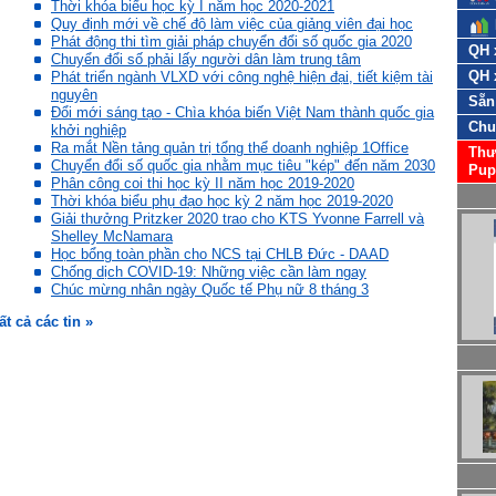
Thời khóa biểu học kỳ I năm học 2020-2021
Quy định mới về chế độ làm việc của giảng viên đại học
Phát động thi tìm giải pháp chuyển đổi số quốc gia 2020
QH 
Chuyển đổi số phải lấy người dân làm trung tâm
QH 
Phát triển ngành VLXD với công nghệ hiện đại, tiết kiệm tài
nguyên
Sẵn
Đổi mới sáng tạo - Chìa khóa biến Việt Nam thành quốc gia
Chu
khởi nghiệp
Ra mắt Nền tảng quản trị tổng thể doanh nghiệp 1Office
Thư
Chuyển đổi số quốc gia nhằm mục tiêu "kép" đến năm 2030
Pup
Phân công coi thi học kỳ II năm học 2019-2020
Thời khóa biểu phụ đạo học kỳ 2 năm học 2019-2020
Giải thưởng Pritzker 2020 trao cho KTS Yvonne Farrell và
Shelley McNamara
Học bổng toàn phần cho NCS tại CHLB Đức - DAAD
Chống dịch COVID-19: Những việc cần làm ngay
Chúc mừng nhân ngày Quốc tế Phụ nữ 8 tháng 3
ất cả các tin »