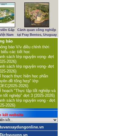
viên Gấp
Cảnh quan công nghiệp
 Việt Nam
tại Fray Bentos, Uruguay
ng báo
ông báo V/v điều chỉnh thời
 biểu các tiết học
nh sách lớp nguyện vọng- đợt
025-2026)
nh sách lớp nguyện vọng- đợt
025-2026)
 hoạch thực hiện học phần
uyên đề tổng hợp" lớp
DEC(2025-2026)
 hoạch "Thực tập tốt nghiệp và
n tốt nghiệp" đợt 3 (2025-2026)
nh sách lớp nguyện vọng - đợt
25-2026)
kết website
tuvanxaydungonline.vn
Dichvusxnn.vn