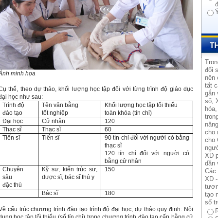
Tron
đổi 
Ảnh minh họa
nên 
tất 
Cụ thể, theo dự thảo, khối lượng học tập đối với từng trình độ giáo dục
gắn 
đại học như sau:
số, 
Trình độ
Tên văn bằng
Khối lượng học tập tối thiểu
hóa,
đào tạo
tốt nghiệp
toàn khóa (tín chỉ)
tron
Đại học
Cử nhân
120
năng
Thạc sĩ
Thạc sĩ
60
cho 
Tiến sĩ
Tiến sĩ
90 tín chỉ đối với người có bằng
cho 
thạc sĩ
ngườ
120 tín chỉ đối với người có
XD p
bằng cử nhân
dần 
Chuyên
Kỹ sư, kiến trúc sư,
150
Các 
sâu
dược sĩ, bác sĩ thú y
XD -
đặc thù
tươn
Bác sĩ
180
tạo 
số t
Về cấu trúc chương trình đào tạo trình độ đại học, dự thảo quy định: Nội
dung học tập tối thiểu (số tín chỉ) trong chương trình đào tạo cấp bằng cử