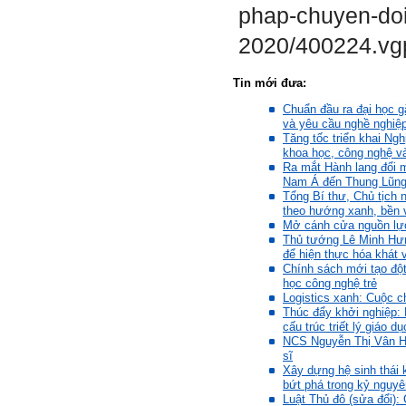
sinh viên.
phap-chuyen-doi
Phần mềm đánh
giá:
http://talaai.com.vn/
2020/400224.vg
(talaai.com.vn)
Sau đó gửi ngay kết quả
đánh giá tính cách cho
Tin mới đưa:
thày, để có thể hỗ trợ.
Chuẩn đầu ra đại học gắ
Gặp nhau 2 tuần/lần. Mỗi
và yêu cầu nghề nghiệ
lần gặp cần chuẩn bị sẵn
Tăng tốc triển khai Ngh
câu hỏi để có thể trao đổi
khoa học, công nghệ v
tối đa những vấn đề liên
Ra mắt Hành lang đổi m
quan đến đề tài tốt nghiệp
Nam Á đến Thung Lũng 
mà không tự trả lời được.
Tổng Bí thư, Chủ tịch 
Địa điểm gặp: Chiều thứ tư
theo hướng xanh, bền 
hàng tuần, từ 16h - 17h30
Mở cánh cửa nguồn lực
tại Văn phòng Bộ môn
Thủ tướng Lê Minh Hư
KTCN.
để hiện thực hóa khát 
Chính sách mới tạo đột
Đồ án tốt nghiệp là một sự
học công nghệ trẻ
kiện quan trọng của đời
Logistics xanh: Cuộc 
người lao động trí óc.
Thúc đẩy khởi nghiệp: 
Phải nỗ lực hết sức và
cấu trúc triết lý giáo dụ
dành tất cả thời gian,
NCS Nguyễn Thị Vân Hươ
nguồn lực cho đồ án. Từ
sĩ
đây mới có kết quả tốt
Xây dựng hệ sinh thái 
nhất, để trải nghiệm, hình
bứt phá trong kỷ nguy
thành năng lực cần thiết
Luật Thủ đô (sửa đổi):