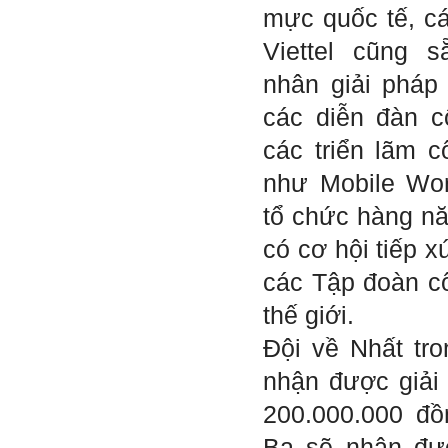
mực quốc tế, cá
Trả lời:
Viettel cũng 
Thày đã nhận được thư của
em.
nhân giải pháp
Rất cám ơn về những dòng
chia sẻ, động viên.
các diễn đàn c
Định hướng nghề nghiệp
cho sinh viên không chỉ liên
quan đến việc đào tạo kỹ
các triển lãm 
năng cứng mà còn phải là kỹ
năng mềm, liên quan trước
như Mobile Wo
hết đến năng lực đổi mới
sáng tạo và khởi nghiệp.
tổ chức hàng nă
Cuốn sách "Nghĩ giàu, làm
giàu" chỉ là một trong những
nội dung mà thế hệ trẻ quan
có cơ hội tiếp x
tâm.
Điều lớn lao hơn là họ phải
các Tập đoàn c
có năng lực tự thân và năng
lực tự rèn luyện để hình
thành sự nghiệp và trở thành
thế giới.
người tốt cho gia đình, cộng
đồng và xã hội, phù hợp với
Đội về Nhất tro
chuẩn mực chung của loài
người trong thế kỷ 21.
nhận được giải 
Sinh viên là tương lai của
thày.
Thày cùng các thày cô giáo
200.000.000 đồ
khác đang nỗ lực hết sức để
biến tương lai tốt đẹp đó
Ba sẽ nhận đư