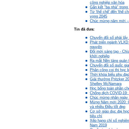
chuẩn bị cho việc ra
công nghiệp văn hóa
trường và làm việc với vô
Gắn kết "ba nhà" trong
số những người tài khác
Từ 'thể chế' đến 'thể c
trong xã hội.
vọng 2045
Chúc mừng năm mới – X
2/6/2022. Thày Phạm Đình
Tin đã đưa:
Tuyển.
Chuyển đổi số phải lấy
Phát triển ngành VLXD v
Em chào bộ môn ạ,
Hỏi:
nguyên
em là Hoàng Đức Dương
Đổi mới sáng tạo - Chì
lớp 66XD8 msv-0013966
khởi nghiệp
đang làm bài tiểu luận về
Ra mắt Nền tảng quản t
công trình dân dụng ạ em
Chuyển đổi số quốc gi
thấy bộ môn có đăng bài
Phân công coi thi học 
về công trình galaxy soho
Thời khóa biểu phụ đạ
ở Trung Quốc vậy em
Giải thưởng Pritzker 2
muốn xin bộ môn cho em
Shelley McNamara
bài đăng đó được không ạ,
Học bổng toàn phần c
em xin cảm ơn bộ môn,em
Chống dịch COVID-19:
chào bộ môn ạ.
Chúc mừng nhân ngày 
Mừng Năm mới 2020: C
và nhiều Điều tốt đẹp
Trang WEB
Trả lời:
Cơ sở giáo dục đại học
bmktcn.com được thành
tiêu chí
lập với mục tiêu chính là
Xếp hạng chỉ số nghiê
phục vụ sinh viên. Đương
Nam 2019
nhiên là em được đăng lại