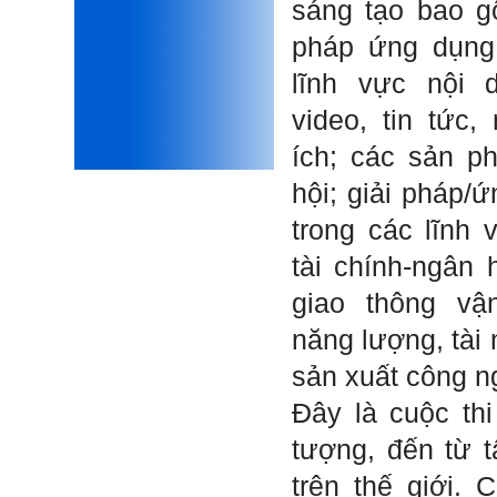
sáng tạo bao g
iii) Mất niềm tin vào chính
mình, nản chí và dẫn đến lo
pháp ứng dụng
sợ cho tương lai.
Phải thấy đó là điều không
lĩnh vực nội 
tốt đẹp do chính em gây ra,
để có trách nhiệm mà sửa
video, tin tức,
mình.
Được gia đình hỗ trợ, có sức
ích; các sản 
khỏe và năng lực để học đến
năm thứ 3, là may mắn lắm,
hội; giải pháp/
khi so sánh với rất nhiều
thanh niên người Việt khác.
trong các lĩnh 
Một số việc phải làm ngay:
tài chính-ngân 
i) Thay đổi ngay nhận thức
cũ: Ta phải trở thành người
tài với cả kỹ năng cứng và
giao thông vận
mềm phù hợp để cạnh tranh
và hợp tác, không chỉ trong
năng lượng, tài
kiến trúc mà cả lĩnh vực liên
quan khác mà xã hội đang
sản xuất công ng
cần và tạo ra giá trị gia tăng;
ii) Sử dụng thời gian hợp lý:
Đây là cuộc th
Một ngày ngủ đủ 6- 7 tiếng
để tái tạo sức lao động. Thời
tượng, đến từ t
gian còn lại dành cho: Học
ngoại ngữ và chuyển đổi số;
trên thế giới. 
Đi học đầy đủ và lắng nghe