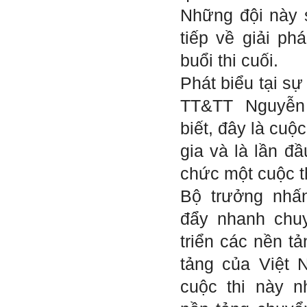
nhất trong việc thực hiện
Những đội này s
học phần Đồ án tốt nghiệp.
Ngày 10/6/2022. Thày
tiếp về giải ph
Phạm Đình Tuyển.
buổi thi cuối.
E chào thầy ạ! E là
Hỏi:
Phát biểu tại sự
Thắng ,sinh vien nhận đồ
án tốt nghiệp nhóm thầy,
TT&TT Nguyễn
nhóm mình có nhóm zalo
riêng hay thế nào để trao
biết, đây là cuộ
đổi về đồ án k ạ ? Em tìm
sđt thầy để add Zalo nhưng
không được ạ! Em cảm ơn
gia và là lần đ
thầy.
chức một cuộc t
Trả lời: Trao đổi trực tiếp
với thày qua mail.
Bộ trưởng nhấ
Một số nội dung chính thực
hiện trong 4 tuần đầu tiên: :
đẩy nhanh chuy
1) Đọc kỹ các yêu cầu về
triển các nền tả
nội dung Học phần đồ án
tốt nghiệp của Khoa và Bộ
tảng của Việt 
môn KTCN; in thành một
bộ hồ sơ, khi đi thông qua
cuộc thi này 
mang theo (hoàn thành
ngay trong tuần thứ 1)