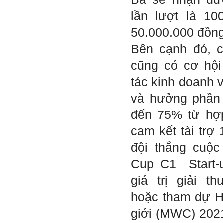
thành hiện thực.
Thày đang viết một cuốn
lần lượt là 10
sách với tiêu đề: 'Nâng cao
năng lực khởi nghiệp đổi mới
sáng tạo cho sinh viên (và
50.000.000 đồng
cựu sinh viên) trong lĩnh vực
xây dựng'. Dự kiến tháng
Bên cạnh đó, c
5/2023 xuất bản.
Chúc mọi điều tốt lành.
cũng có cơ hộ
Ngày 8/3/2023; Thày Phạm
Đình Tuyển
tác kinh doanh v
và hưởng phần 
Hỏi:
đến 75% từ hợp
Thưa thầy, em xin gửi kết quả
cam kết tài trợ
bigfive mới của bản thân,
qua đây em cũng xin cảm ơn
đội thắng cuộc
thầy vì thông qua bài khảo
sát bigfive và những lời thầy
Cup C1 Start-u
nói, em đã cố gắng khắc
phục những yếu điểm của
giá trị giải 
bản thân và cũng như trau
dồi thêm kiến thức để khai
hoặc tham dự Hộ
phá bản thân, và thực tế đã
có những chuyển biến tích
giới (MWC) 2021
cực trong cuộc sống và công
việc của em, tuy vậy bản thân