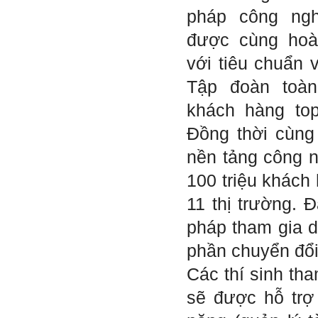
bài giảng; Đọc sách và tài
pháp công ng
liệu bổ sung kiến thức; Chủ
động trao đổi chuyên môn
được cùng hoà
với giảng viên và bạn bè;
iii) Chăm chỉ tự học tập: Lời
với tiêu chuẩn 
chê ghê gớm nhất là Kẻ lười
nhác. Từ Kẻ lười nhác đến
Tập đoàn toà
Kẻ hèn hạ và vô dụng rất gần
nhau. Không phải lúc nào
khách hàng top
cũng có người bên cạnh mà
học hỏi, mà phải có kế hoạch
Đồng thời cùng 
tự học, từ trong sách vở đến
mạng xã hội và thực tế;
nền tảng công n
iv) Mở ra với thế giới bên
ngoài: Tìm người có đức, có
100 triệu khách 
tài mà chơi để học kiến thức
và sự đồng thuận; Ra với môi
11 thị trường. Đ
trường tự nhiên mà hòa vào
trong đó. Sẵn sàng trải
pháp tham gia d
nghiệm làm những điều tốt
đẹp;
v) Còn 2 năm nữa mới ra
phần chuyển đổi
trường. Phải học để tốt
nghiệp đại học, điểm khởi
Các thí sinh th
đầu sự nghiệp của một
người tri thức. Đây là thời
sẽ được hỗ trợ
gian đủ để em tìm lại sự cân
bằng cảm xúc và tận tâm