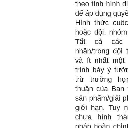
theo tình hình 
em cũng vẫn còn những
thiếu sót, những điều em
để áp dụng quyền
chưa thay đổi đc, em mong
thầy thông cảm và trân thành
cảm ơn thầy đã lắng nghe
Hình thức cuộc
em.
hoặc đội, nhóm,
Sinh viên Khóa 53KD, Khoa
Kiến trúc Quy hoạch, ĐHXD
Tất cả các 
Hà Nội
nhân/trong đội 
và ít nhất một
Trả lời:
trình bày ý tưở
Đã nhận được kết quả Big
trừ trường h
Five. Nên ghép thêm kết quả
của những sinh viên khác,
thuận của Ban 
người khác để có thể so
sánh và rút ra được nhận xét
sản phẩm/giải p
ta là ai và từ đó tự sửa mình.
Kết quả cho thấy: Tính cách
(hay kỹ năng mềm) thuộc loại
giới hạn. Tuy 
trung bình. Yếu về tính
hướng ngoại.
chưa hình thà
Từng bước, từng bước mà cố
gắng hơn.
pháp hoàn chỉn