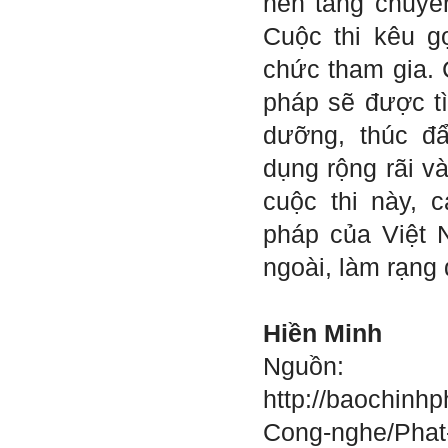
nền tảng chuyể
2) Báo cáo về tên đề tài tốt
nghiệp, vị trí cụ thể khu đất
Cuộc thi kêu g
dự kiến theo tỷ lệ 1/500
(hoàn thành trong tuần thứ
chức tham gia. 
1)
3) Chuản bị các quy định,
pháp sẽ được t
tiêu chuẩn thiết kế có liên
quan đến đề tài; in thành
dưỡng, thúc đ
một bộ hồ sơ, khi đi thông
qua mang theo (hoàn thành
dụng rộng rãi v
trong tuần thứ 2)
4) Tìm 5 ví dụ trên thế giới
cuộc thi này, 
về các công trình tương tự
với loại hình dự kiến trong
pháp của Việt 
đề tài tốt nghiệp; nhận xét
và đánh giá, kết luận rút ra
ngoài, làm rạng
để có thể ứng dụng cho đề
tài (4 tuần phải hoàn
thành);
5) Đọc lại các nguyên lý
Hiền Minh
thiết kế kiến trúc đã được
học (phải làm ngay và liên
tục cho đến khi bảo vệ đề
Nguồn:
tài);
6) Nên tự đánh giá Ta là ai.
http://baochinh
Đánh giá theo phần mềm
Big Five- tính cách sinh
Cong-nghe/Phat-d
viên, để thày biết rõ hơn về