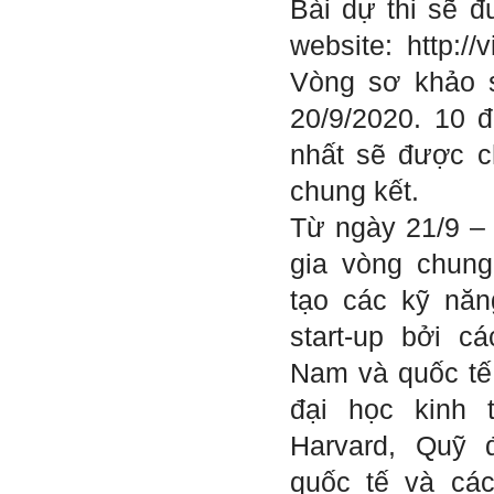
Bài dự thi sẽ đ
Trả lời: Thày đã nhận
website:
http://
được kết quả đánh giá Big
Five của em.
Vòng sơ khảo s
Sau một năm tự nhìn nhận
mình là ai và đã có những
20/9/2020. 10 đ
thay đổi .
Tính cách Tận tâm và
nhất sẽ được 
Hướng ngoại được cải
thiện so với trước.
chung kết.
Tính cách Cân bằng cảm
xúc vẫn yếu như cũ. Theo
các nghiên cứu mà thày
Từ ngày 21/9 – 
được biết, tính cách Cân
bằng cảm xúc là cốt lõi.
gia vòng chun
Mọi năng lực hoạt động
chuyên môn, xã hội của
tạo các kỹ nă
một con người đều dựa
vào đây mà ra cả.
start-up bởi c
Ta có mặt trên đời này đều
có nguyên cớ tốt đẹp nào
Nam và quốc tế
đó.
Phải tự tin hơn nữa
vào chính mình, trước hết
đại học kinh
là từ công việc chuyên
môn, nay chính là đồ án tốt
Harvard, Quỹ 
nghiệp.
Thày sẽ hỗ trợ chuyên
quốc tế và cá
môn để em có kết quả tốt