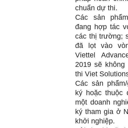
Ngày 3/2/2023, thày Phạm
chuẩn dự thi.
Đình Tuyển
Các sản phẩm
đang hợp tác với
Hỏi: E
m gửi thầy kết quả
Big Five ạ.
các thị trường;
đã lọt vào vò
Viettel Advanc
2019 sẽ không
thi Viet Solution
Các sản phẩm/
ký hoặc thuộc
một doanh nghi
ký tham gia ở 
khởi nghiệp.