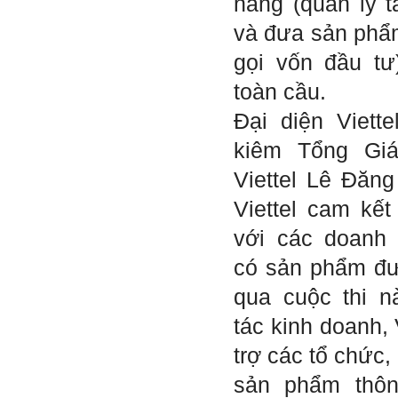
năng (quản lý t
thay đổi chính mình.
và đưa sản phẩm
Nếu có vấn đề gì về việc học
tập có thể trao đổi với thày.
gọi vốn đầu tư
Thày sẵn sàng đồng hành.
toàn cầu.
Ngày 4/11/2023; Thày
Phạm
Đình Tuyển
Đại diện Viett
Hỏi:
kiêm Tổng Gi
Em kính chào thầy ạ.
Em đang đọc lần 2 quyển
Viettel Lê Đăn
sách Nghĩ giàu làm giàu,
xuất bản lần đầu năm
Viettel cam kế
1937. Quyển sách được viết
từ 90 năm trước nhưng nó
vẫn đang phản ánh nhiều
với các doanh
thực tế.
Em đã đọc được rằng "các
có sản phẩm đư
cơ sở giáo dục cần có trách
nhiệm hơn nữa trong việc
qua cuộc thi n
định hướng nghề nghiệp cho
sinh viên".
Em nghĩ đó là việc các thầy
tác kinh doanh, 
đang làm không ngừng.
Em viết mail này để cảm ơn
trợ các tổ chức,
công việc của thầy ạ.
Em cảm ơn thầy đã đọc ạ.
sản phẩm thô
Sinh viên 60KD3