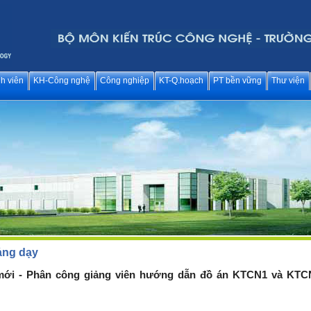
h viên
KH-Công nghệ
Công nghiệp
KT-Q.hoạch
PT bền vững
Thư viện
iảng dạy
ới - Phân công giảng viên hướng dẫn đồ án KTCN1 và KTC