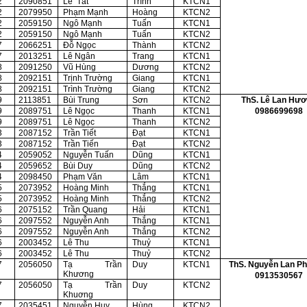
2
2090851
Lê
Tất
Trình
KTCN1
2
2079950
Phạm Mạnh
Hoàng
KTCN2
2
2059150
Ngô Mạnh
Tuấn
KTCN1
2
2059150
Ngô Mạnh
Tuấn
KTCN2
7
2066251
Đỗ Ngọc
Thành
KTCN2
7
2013251
Lê Ngân
Trang
KTCN1
8
2091250
Vũ Hùng
Dương
KTCN2
8
2092151
Trịnh Trường
Giang
KTCN1
8
2092151
Trình Trường
Giang
KTCN2
9
2113851
Bùi Trung
Sơn
KTCN2
ThS. Lê Lan Hư
0986699698
9
2089751
Lê Ngọc
Thanh
KTCN1
9
2089751
Lê Ngọc
Thanh
KTCN2
3
2087152
Trần Tiết
Đạt
KTCN1
3
2087152
Trần Tiến
Đạt
KTCN2
4
2059052
Nguyễn Tuấn
Dũng
KTCN1
4
2059652
Bùi Duy
Dũng
KTCN2
4
2098450
Phạm Văn
Lâm
KTCN1
5
2073952
Hoàng Minh
Thắng
KTCN1
5
2073952
Hoàng Minh
Thắng
KTCN2
6
2075152
Trần Quang
Hải
KTCN1
6
2097552
Nguyễn Anh
Thắng
KTCN1
6
2097552
Nguyễn Anh
Thắng
KTCN2
6
2003452
Lê Thu
Thuỷ
KTCN1
6
2003452
Lê Thu
Thuỷ
KTCN2
7
2056050
Tạ Trần
Duy
KTCN1
ThS. Nguyễn Lan P
Khương
0913530567
7
2056050
Tạ Trần
Duy
KTCN2
Khuơng
7
2035451
Nguyễn Huy
Hùng
KTCN2