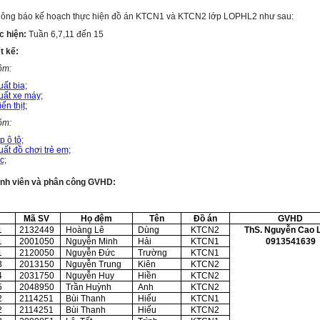
ông báo kế hoạch thực hiện đồ án KTCN1 và KTCN2 lớp LOPHL2 như sau:
c hiện:
Tuần 6,7,11 đến 15
t kế:
ồm:
ất bia;
uất xe máy;
ến thịt;
ồm:
p ô tô
;
ất đồ chơi trẻ em
;
c;
inh viên và phân công GVHD:
Mã SV
Họ đệm
Tên
Đồ án
GVHD
1
2132449
Hoàng Lê
Dùng
KTCN2
ThS. Nguyễn Cao 
0913541639
1
2001050
Nguyễn Minh
Hải
KTCN1
1
2120050
Nguyễn Đức
Trường
KTCN1
3
2013150
Nguyễn Trung
Kiên
KTCN2
4
2031750
Nguyễn Huy
Hiền
KTCN2
5
2048950
Trần Huỳnh
Anh
KTCN2
2
2114251
Bùi Thanh
Hiếu
KTCN1
2
2114251
Bùi Thanh
Hiếu
KTCN2