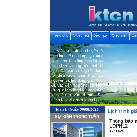
Trang chủ
Giới thiệu
Đào tạo
Giáo viên
Sin
Việt Nam đang chuyển từ
nền kinh tế nông nghiệp sang
nền kinh tế công nghiệp và
từng bước sang nền kinh tế
hiện đại; Xu hướng nền kinh
tế dựa trên khai thác tài
nguyên và lao động giản đơn
đã đạt đến ngưỡng và hiện
đang dần chuyển sang nền
kinh tế dựa vào tri thức. Sự
sáng tạo, đổi mới khoa học -
công nghệ và văn hoá trở
thành động lực quan trọng
hàng đầu cho phát triển bền
Tuần 1 - Ngày 06/08/2026
Lịch trình g
vững và hội nhập quốc tế.
SỰ KIỆN TRONG TUẦN
Thông báo m
Trong tiến trình phát triển
LOPHL2
chung đó, Bộ môn Kiến trúc
12/09/2012
Công nghệ (Department of
Architecture Technology),