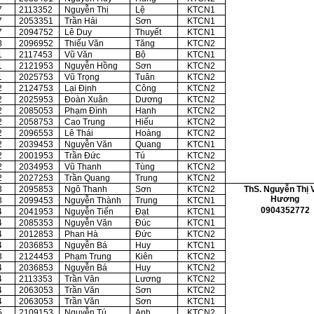
7
2113352
Nguyễn Thị
Lệ
KTCN1
7
2053351
Trần Hải
Sơn
KTCN1
7
2094752
Lê Duy
Thuyết
KTCN1
8
2096952
Thiếu Văn
Tăng
KTCN2
1
2117453
Vũ Văn
Bộ
KTCN1
1
2121953
Nguyễn Hồng
Sơn
KTCN2
1
2025753
Vũ Trọng
Tuân
KTCN2
2
2124753
Lại Định
Công
KTCN2
2
2025953
Đoàn Xuân
Dương
KTCN2
2
2085053
Phạm Đình
Hanh
KTCN2
2
2058753
Cao Trung
Hiếu
KTCN2
2
2096553
Lê Thái
Hoàng
KTCN2
2
2039453
Nguyễn Văn
Quang
KTCN1
2
2001953
Trần Đức
Tú
KTCN2
2
2034953
Vũ Thanh
Tùng
KTCN2
2
2027253
Trần Quang
Trung
KTCN2
3
2095853
Ngô Thanh
Sơn
KTCN2
ThS. Nguyễn Thị 
Hương
3
2099453
Nguyễn Thành
Trung
KTCN1
0904352772
4
2041953
Nguyễn Tiến
Đạt
KTCN1
4
2085353
Nguyễn Văn
Đúc
KTCN1
4
2012853
Phan Hà
Đức
KTCN2
4
2036853
Nguyễn Bá
Huy
KTCN1
3
2124453
Phạm Trung
Kiên
KTCN2
4
2036853
Nguyễn Bá
Huy
KTCN2
4
2113353
Trần Văn
Lương
KTCN2
4
2063053
Trần Văn
Sơn
KTCN2
4
2063053
Trần Văn
Sơn
KTCN1
5
2109153
Nguyễn Tú
Anh
KTCN2