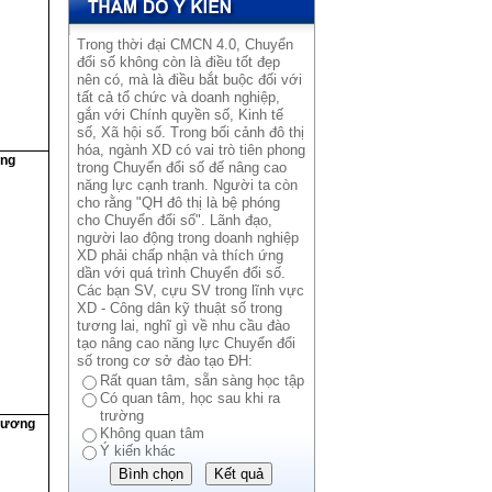
Trong thời đại CMCN 4.0, Chuyển
đổi số không còn là điều tốt đẹp
nên có, mà là điều bắt buộc đối với
tất cả tổ chức và doanh nghiệp,
gắn với Chính quyền số, Kinh tế
số, Xã hội số. Trong bối cảnh đô thị
hóa, ngành XD có vai trò tiên phong
ơng
trong Chuyển đổi số đế nâng cao
năng lực cạnh tranh. Người ta còn
cho rằng "QH đô thị là bệ phóng
cho Chuyển đổi số". Lãnh đạo,
người lao động trong doanh nghiệp
XD phải chấp nhận và thích ứng
dần với quá trình Chuyển đổi số.
Các bạn SV, cựu SV trong lĩnh vực
XD - Công dân kỹ thuật số trong
tương lai, nghĩ gì về nhu cầu đào
tạo nâng cao năng lực Chuyển đổi
số trong cơ sở đào tạo ĐH:
Rất quan tâm, sẵn sàng học tập
Có quan tâm, học sau khi ra
trường
hương
Không quan tâm
Ý kiến khác