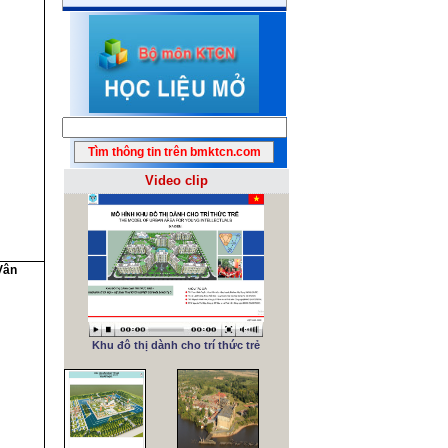
Video clip
Vân
Khu đô thị dành cho trí thức trẻ