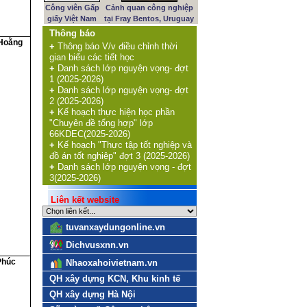
Công viên Gấp
Cảnh quan công nghiệp
giấy Việt Nam
tại Fray Bentos, Uruguay
Thông báo
Hoằng
+
Thông báo V/v điều chỉnh thời
gian biểu các tiết học
+
Danh sách lớp nguyện vọng- đợt
1 (2025-2026)
+
Danh sách lớp nguyện vọng- đợt
2 (2025-2026)
+
Kế hoạch thực hiện học phần
"Chuyên đề tổng hợp" lớp
66KDEC(2025-2026)
+
Kế hoạch "Thực tập tốt nghiệp và
đồ án tốt nghiệp" đợt 3 (2025-2026)
+
Danh sách lớp nguyện vọng - đợt
3(2025-2026)
Liên kết website
tuvanxaydungonline.vn
Dichvusxnn.vn
Phúc
Nhaoxahoivietnam.vn
QH xây dựng KCN, Khu kinh tế
QH xây dựng Hà Nội