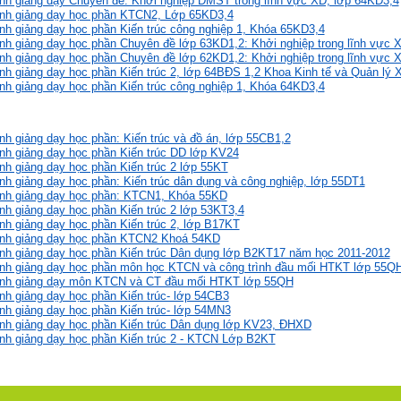
rình giảng dạy Chuyên đề: Khởi nghiệp ĐMST trong lĩnh vực XD, lớp 64KD3,4
rình giảng dạy học phần KTCN2, Lớp 65KD3,4
rình giảng dạy học phần Kiến trúc công nghiệp 1, Khóa 65KD3,4
rình giảng dạy học phần Chuyên đề lớp 63KD1,2: Khởi nghiệp trong lĩnh vực 
rình giảng dạy học phần Chuyên đề lớp 62KD1,2: Khởi nghiệp trong lĩnh vực 
rình giảng dạy học phần Kiến trúc 2, lớp 64BĐS 1,2 Khoa Kinh tế và Quản lý 
rình giảng dạy học phần Kiến trúc công nghiệp 1, Khóa 64KD3,4
ình giảng dạy học phần: Kiến trúc và đồ án, lớp 55CB1,2
rình giảng dạy học phần Kiến trúc DD lớp KV24
ình giảng dạy học phần Kiến trúc 2 lớp 55KT
rình giảng dạy học phần: Kiến trúc dân dụng và công nghiệp, lớp 55DT1
rình giảng dạy học phần: KTCN1, Khóa 55KD
ình giảng dạy học phần Kiến trúc 2 lớp 53KT3,4
rình giảng dạy học phần Kiến trúc 2, lớp B17KT
rình giảng dạy học phần KTCN2 Khoá 54KD
rình giảng dạy học phần Kiến trúc Dân dụng lớp B2KT17 năm học 2011-2012
rình giảng dạy học phần môn học KTCN và công trình đầu mối HTKT lớp 55Q
rình giảng dạy môn KTCN và CT đầu mối HTKT lớp 55QH
rình giảng dạy học phần Kiến trúc- lớp 54CB3
rình giảng dạy học phần Kiến trúc- lớp 54MN3
rình giảng dạy học phần Kiến trúc Dân dụng lớp KV23, ĐHXD
rình giảng dạy học phần Kiến trúc 2 - KTCN Lớp B2KT