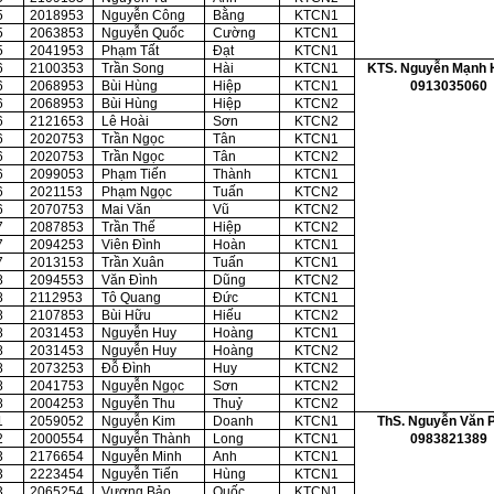
5
2018953
Nguyễn Công
Bằng
KTCN1
5
2063853
Nguyễn Quốc
Cường
KTCN1
5
2041953
Phạm Tất
Đạt
KTCN1
6
2100353
Trần Song
Hài
KTCN1
KTS. Nguyễn Mạnh 
0913035060
6
2068953
Bùi Hùng
Hiệp
KTCN1
6
2068953
Bùi Hùng
Hiệp
KTCN2
6
2121653
Lê Hoài
Sơn
KTCN2
6
2020753
Trần Ngọc
Tân
KTCN1
6
2020753
Trần Ngọc
Tân
KTCN2
6
2099053
Phạm Tiến
Thành
KTCN1
6
2021153
Phạm Ngọc
Tuấn
KTCN2
6
2070753
Mai Văn
Vũ
KTCN2
7
2087853
Trần Thế
Hiệp
KTCN2
7
2094253
Viên Đình
Hoàn
KTCN1
7
2013153
Trần Xuân
Tuấn
KTCN1
8
2094553
Văn Đình
Dũng
KTCN2
8
2112953
Tô Quang
Đức
KTCN1
8
2107853
Bùi Hữu
Hiếu
KTCN2
8
2031453
Nguyễn Huy
Hoàng
KTCN1
8
2031453
Nguyễn Huy
Hoàng
KTCN2
8
2073253
Đỗ Đình
Huy
KTCN2
8
2041753
Nguyễn Ngọc
Sơn
KTCN2
8
2004253
Nguyễn Thu
Thuỷ
KTCN2
1
2059052
Nguyễn Kim
Doanh
KTCN1
ThS. Nguyễn Văn 
0983821389
2
2000554
Nguyễn Thành
Long
KTCN1
3
2176654
Nguyễn Minh
Anh
KTCN1
3
2223454
Nguyễn Tiến
Hùng
KTCN1
3
2065254
Vương Bảo
Quốc
KTCN1