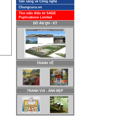
Sẵn sàng về Công nghệ
Chungcucu.vn
Thư viện điện tử SAGE
Puplications Limited
ĐỒ ÁN QH - KT
TRANH VẼ
TRANH VUI - ẢNH ĐẸP