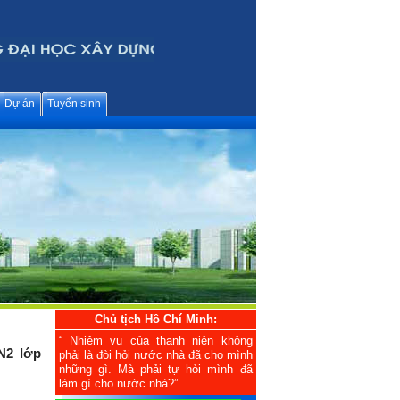
Dự án
Tuyển sinh
Chủ tịch Hồ Chí Minh:
“ Nhiệm vụ của thanh niên không
N2 lớp
phải là đòi hỏi nước nhà đã cho mình
những gì. Mà phải tự hỏi mình đã
làm gì cho nước nhà?”