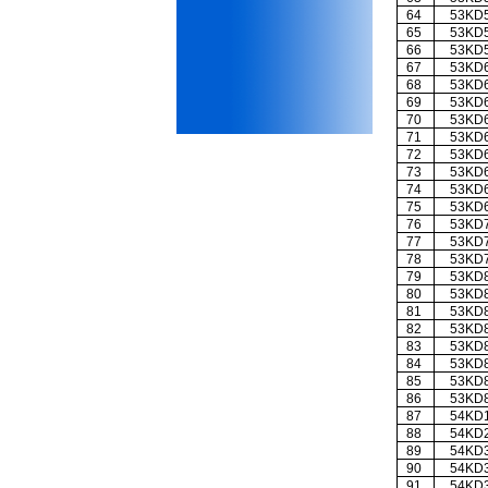
iii) Mất niềm tin vào chính
64
53KD
mình, nản chí và dẫn đến lo
65
53KD
sợ cho tương lai.
66
53KD
Phải thấy đó là điều không
67
53KD
tốt đẹp do chính em gây ra,
68
53KD
để có trách nhiệm mà sửa
69
53KD
mình.
70
53KD
Được gia đình hỗ trợ, có sức
71
53KD
khỏe và năng lực để học đến
72
53KD
năm thứ 3, là may mắn lắm,
73
53KD
khi so sánh với rất nhiều
74
53KD
thanh niên người Việt khác.
75
53KD
76
53KD
Một số việc phải làm ngay:
77
53KD
i) Thay đổi ngay nhận thức
78
53KD
cũ: Ta phải trở thành người
79
53KD
tài với cả kỹ năng cứng và
80
53KD
mềm phù hợp để cạnh tranh
81
53KD
và hợp tác, không chỉ trong
82
53KD
kiến trúc mà cả lĩnh vực liên
83
53KD
quan khác mà xã hội đang
84
53KD
cần và tạo ra giá trị gia tăng;
85
53KD
ii) Sử dụng thời gian hợp lý:
86
53KD
Một ngày ngủ đủ 6- 7 tiếng
87
54KD
để tái tạo sức lao động. Thời
88
54KD
gian còn lại dành cho: Học
89
54KD
ngoại ngữ và chuyển đổi số;
90
54KD
Đi học đầy đủ và lắng nghe
91
54KD