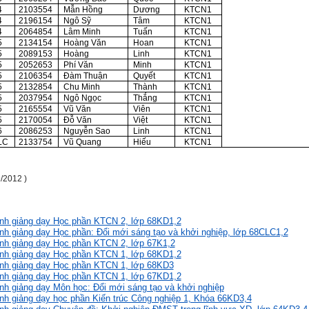
4
2103554
Mẫn Hồng
Dương
KTCN1
4
2196154
Ngô Sỹ
Tâm
KTCN1
4
2064854
Lâm Minh
Tuấn
KTCN1
5
2134154
Hoàng Văn
Hoan
KTCN1
5
2089153
Hoàng
Linh
KTCN1
5
2052653
Phí Văn
Minh
KTCN1
5
2106354
Đàm Thuận
Quyết
KTCN1
5
2132854
Chu Minh
Thành
KTCN1
5
2037954
Ngô Ngọc
Thắng
KTCN1
5
2165554
Vũ Văn
Viên
KTCN1
5
2170054
Đỗ Văn
Việt
KTCN1
6
2086253
Nguyễn Sao
Linh
KTCN1
LC
2133754
Vũ Quang
Hiếu
KTCN1
/2012 )
ình giảng dạy Học phần KTCN 2, lớp 68KD1,2
ình giảng dạy Học phần: Đổi mới sáng tạo và khởi nghiệp, lớp 68CLC1,2
ình giảng dạy Học phần KTCN 2, lớp 67K1,2
ình giảng dạy Học phần KTCN 1, lớp 68KD1,2
ình giảng dạy Học phần KTCN 1, lớp 68KD3
ình giảng dạy Học phần KTCN 1, lớp 67KD1,2
ình giảng dạy Môn học: Đổi mới sáng tạo và khởi nghiệp
rình giảng dạy học phần Kiến trúc Công nghiệp 1, Khóa 66KD3,4