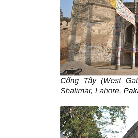
giỏi tương xứng ở vị thế
đó mà học.
Khi đã tài giỏi trong một vị
thế, chính ta lại trở thành
người thày để dẫn dắt
những người khác chưa có
điều kiện giỏi bằng ta. Từ
đây ta cũng có được phẩm
cách của người chủ và
người lãnh đạo.
Khi đã hiểu được sự cần
thiết của việc tìm người
giỏi hay người hiền tài để
học và hành, thì tất yếu ta
sẽ tự thay đổi để tìm được
cách kết nối với họ.
Cổng Tây (West Gat
Những hiền tài luôn mong
muốn làm những điều tốt
Shalimar, Lahore,
Pak
đẹp. Vậy hãy thể hiện cho
họ thấy tính cách của ta
cũng luôn mạnh mẽ hướng
về điều đó.
Là sinh viên, trước hết hãy
tìm thày hay người giỏi
trong lớp, khoa, trường;
trong gia đình và dòng họ
để học.
Thày chúc em sớm thành