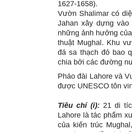
1627-1658).
Vườn Shalimar có diệ
Jahan xây dựng vào 
những ảnh hưởng của 
thuật Mughal. Khu v
đá sa thạch đỏ bao 
chia bởi các đường n
Pháo đài Lahore và Vư
Trả lời: Thày đã nhận
được kết quả đánh giá Big
được UNESCO tôn vinh 
Five của em.
Sau một năm tự nhìn nhận
mình là ai và đã có những
thay đổi .
Tính cách Tận tâm và
Tiêu chí (i):
21 di tí
Hướng ngoại được cải
thiện so với trước.
Lahore là tác phẩm xu
Tính cách Cân bằng cảm
xúc vẫn yếu như cũ. Theo
của kiến trúc Mughal,
các nghiên cứu mà thày
được biết, tính cách Cân