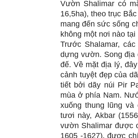
Thày đã nhận được biểu
Vườn Shalimar có mặ
tượng Big Five của em. Đây
là Big Five rất điển hình của
16,5ha), theo trục Bắ
sinh viên. Em còn là người
mạnh về Hướng ngoại, một
mang đến sức sống ch
tính cách rất được coi trọng
trong Thời đại liên kết và hội
không một nơi nào tại
nhập.
Do còn trong giai đoạn là
Trước Shalamar, các 
sinh viên gắn với Học hỏi,
Học tập là chính và chưa có
dựng vườn. Song địa 
Học hành, nên tính cách Tận
tâm của em còn thiếu mạnh
đế. Về mặt địa lý, đâ
mẽ so với tính cách khác.
Khi làm việc trong doanh
cảnh tuyệt đẹp của d
nghiệp hay tổ chức nào đó,
người sử dụng lao động
tiết bởi dãy núi Pir 
đánh giá trước hết tính cách
Tận tâm và là kỹ năng mềm
mùa ở phía Nam. Nước
cơ bản của mỗi nhân viên.
Không đợi đến lúc ra trường,
xuống thung lũng và
ngay từ bây giờ em dành
quan tâm hơn cho tính cách
tươi này, Akbar (155
này. Nếu làm được như vậy,
sẽ thuận lợi hơn khi thử việc
vườn Shalimar được c
và nhiều cơ hội hơn trong sự
nghiệp.
1605 -1627), được ch
Khi trắc nghiệm Big Five, Tận