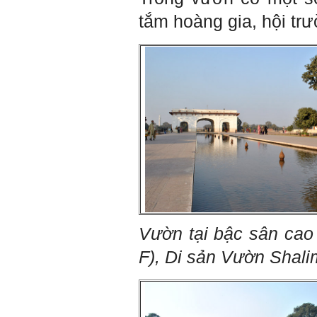
iii) Hoạt động đa năng và biết
tắm hoàng gia, hội tr
liên kết với nhiều người để
làm nhiều việc; trong đó đặc
biệt với em là nhân tố thứ
ba.
Nếu một người chỉ chăm
chăm làm một việc; việc đó
thất bại có nghĩa là mất tất
cả.
Nếu một người làm ba việc;
một việc thành công, hai việc
thất bại, điều đó cũng chấp
nhận được.
Nếu một người làm năm việc;
ba việc thành công, hai việc
thất bại, điều đó được coi
như đã thành công.
Đã đi học được đến bậc đại
Vườn tại bậc sân cao
học, chắc chắn em có cơ hội
hơn rất nhiều người không
F)
,
Di sản Vườn Shali
có điều kiện đi học ngoài xã
hội kia (thậm chí nhiều người
còn khuyết tật).
Hãy học và rèn luyện trở
thành người đa năng, nghĩa
là tập làm nhiều việc một lúc