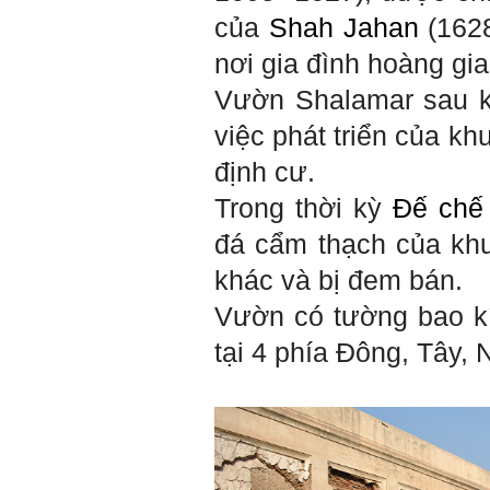
tâm cũng là tính cách nổi trội
của thày. Trong công việc,
của
Shah Jahan
(1628
thày luôn có thiện cảm với
những người Tận tâm.
nơi gia đình hoàng gia
Chúc em sớm trở thành con
người thật sự Tận tâm.
Vườn Shalamar sau kh
Ngày 24/4/2021, Thày Phạm
việc phát triển của k
Đình Tuyển.
định cư.
Hỏi:
Trong thời kỳ
Đế chế
Em thưa thầy, thầy có thể
cho em hỏi làm sao mình
đá cẩm thạch của khu
có thể kết nối làm quen với
những người giỏi hơn mình
ạ, em cảm ơn thầy.
khác và bị đem bán.
Vườn có tường bao kí
Trả lời:
tại 4 phía Đông, Tây,
Thày đã nhận được thư
của em.
Đối với một đất nước: Hiền
tài như nguyên khí quốc
gia. Mạnh hay yếu từ đó
mà ra cả.
Đối với một cá nhân: Suốt
cả đời gắn với việc học: