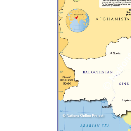
iv) Mở ra với thế giới bên
ngoài: Tìm người có đức, có
tài mà chơi để học kiến thức
và sự đồng thuận; Ra với môi
trường tự nhiên mà hòa vào
trong đó. Sẵn sàng trải
nghiệm làm những điều tốt
đẹp;
v) Còn 2 năm nữa mới ra
trường. Phải học để tốt
nghiệp đại học, điểm khởi
đầu sự nghiệp của một
người tri thức. Đây là thời
gian đủ để em tìm lại sự cân
bằng cảm xúc và tận tâm
thay đổi chính mình.
Nếu có vấn đề gì về việc học
tập có thể trao đổi với thày.
Thày sẵn sàng đồng hành.
Ngày 4/11/2023; Thày
Phạm
Đình Tuyển
Hỏi:
Em kính chào thầy ạ.
Em đang đọc lần 2 quyển
sách Nghĩ giàu làm giàu,