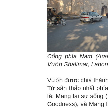
nhận thức: Sức mạnh và vị
thế của một tổ chức chủ yếu
được xây dựng trên nền tảng
của việc "Cùng nghĩ,Cùng
làm".Từ đó mới mong công
việc đạt được hiệu quả cao
nhất.
23/4/2019. Thày Phạm Đình
Tuyển
Hỏi:
Em chào thầy, các câu trả lời
của thầy khiến em thấy rất
Cổng phía Nam (Ara
hữu ích. Em muốn hỏi thầy
khi thầy gặp những bế tắc
Vườn Shalimar, Lahor
hay thất bại trong cuộc sống
thầy đã tự khắc phục như thế
nào, có khi nào thầy cảm
thấy mệt mỏi với công việc
Vườn được chia thành
của mình không. Hiện tại có
những lúc em cảm thấy kém
Từ sân thấp nhất phí
cỏi so với người khác, xin
thầy cho em lời khuyên được
là: Mang lại sự sống (
không ạ?
Goodness), và Mang lạ
Em cảm ơn thầy rất nhiều.
Trả lời: