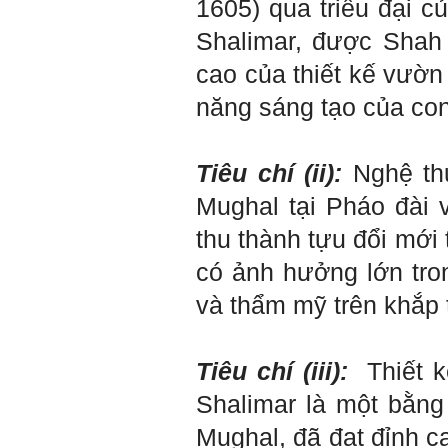
1605) qua triều đại 
bằng cảm xúc là cốt lõi.
Mọi năng lực hoạt động
Shalimar, được Shah
chuyên môn, xã hội của
một con người đều dựa
cao của thiết kế vườn
vào đây mà ra cả.
Ta có mặt trên đời này đều
năng sáng tạo của co
có nguyên cớ tốt đẹp nào
đó.
Phải tự tin hơn nữa
vào chính mình, trước hết
là từ công việc chuyên
Tiêu chí (ii):
Nghệ thu
môn, nay chính là đồ án tốt
nghiệp.
Mughal tại Pháo đài 
Thày sẽ hỗ trợ chuyên
môn để em có kết quả tốt
thu thành tựu đổi mới
nhất trong việc thực hiện
học phần Đồ án tốt nghiệp.
có ảnh hưởng lớn tron
Ngày 10/6/2022. Thày
Phạm Đình Tuyển.
và thẩm mỹ trên khắp t
E chào thầy ạ! E là
Hỏi:
Thắng ,sinh vien nhận đồ
án tốt nghiệp nhóm thầy,
Tiêu chí (iii):
Thiết k
nhóm mình có nhóm zalo
riêng hay thế nào để trao
Shalimar là một bằng
đổi về đồ án k ạ ? Em tìm
sđt thầy để add Zalo nhưng
Mughal, đã đạt đỉnh c
không được ạ! Em cảm ơn