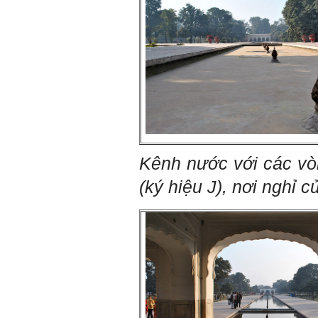
(ưu tiên là việc theo chuyên
môn giỏi nhất của mình, tiếp
đến là việc mà xã hội đang
cần và cuối cùng là việc mà
mình yêu thích). Cũng chính
từ đây em sẽ tìm được những
mặt mạnh của mình.
Đối với những người tri thức,
trong tâm thức của họ không
có chỗ cho từ “bế tắc” và “mệt
mỏi”, chỉ có từ “khó khăn” và
“sáng tạo” để vượt qua mà
thôi. (Tất nhiên, trong cuộc
sống ai cũng phải chịu
Kênh nước với các vòi
những nỗi đau buồn, ví như
sự mất mát của người thân,
(
ký hiệu J),
nơi nghỉ c
bạn bè, đồng loại).
Một điều nữa em cũng cần
biết: Sức mạnh để làm
những điều khác biệt và sẽ
thành công, không phải chỉ
xuất phát từ bản thân em, từ
thế giới thực tại này, mà còn
được khởi nguồn từ sức
mạnh tinh thần của tiền
nhân, tổ tiên và dòng họ gia
đình em. Vì vậy, phải tìm
hiểu, học để phát huy cho