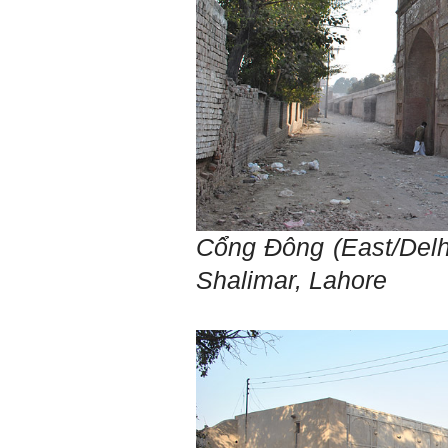
công.
Ngày 19/4/2021. Thày
Phạm Đình Tuyển
Hỏi:
Em thưa thầy (cô). Trong quá
trình làm đồ án thì trong lớp
có nhóm không hoà đồng
được và bạn trong nhóm xin
sang nhóm khác. Vậy bạn đó
đề xuất chuyển nhóm với thầy
trong buổi thông tới luôn
được không ạ? Em cảm ơn ạ!
Cổng Đông (East/Delh
Shalimar, Lahore
Trả lời:
Bộ môn đã nhận được thư
của em.
Học kỹ năng mềm phối hợp
với các thành viên có liên
quan trong hoạt động tư vấn
là một trong những mục tiêu
của việc Làm đồ án theo
nhóm.
Ai cũng phải nỗ lực tự học
điều này để đình hình được