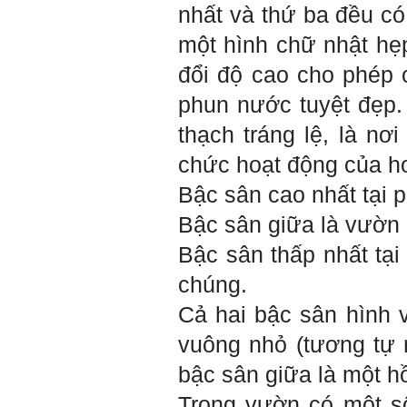
nhất và thứ ba đều có
Thày đã nhận được thư của
một hình chữ nhật hẹp
em
Chắc chắn trong cuộc đời
đổi độ cao cho phép 
không có ai chỉ toàn thành
công cả.
phun nước tuyệt đẹp.
Trong hoạt động chính trị,
thất bại là gắn với tính mạng.
thạch tráng lệ, là n
Trong hoạt động kinh tế, thất
bại là gắn với thiệt hại về
chức hoạt động của h
kinh tế và thời gian.
Trong hoạt động xã hội, thất
Bậc sân cao nhất tại
bại là mất niềm tin và vị
thế…
Bậc sân giữa là vườn
Trong thời đại hội nhập ngày
Bậc sân thấp nhất tại
nay, con người phải cạnh
tranh với những đối thủ rất
chúng.
mạnh mà trong nhiều trường
hợp ta còn chưa biết nhiều
Cả hai bậc sân hình 
về họ; giống như đi thi
Olimpic mà không biết sẽ
vuông nhỏ (
tương tự
phải thi môn gì; đến đó mới
rõ.
bậc sân giữa là một hồ
Chính vì vậy, xã hội bây giờ
cần những người: i) Tư
Trong vườn có một số
tưởng tiến bộ; ii) Yêu tự do;