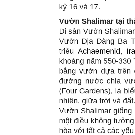
thầy.
kỷ 16 và 17.
Trả lời: Trao đổi trực tiếp
với thày qua mail.
Vườn Shalimar
tại t
Một số nội dung chính thực
hiện trong 4 tuần đầu tiên: :
Di sản Vườn Shalimar
1) Đọc kỹ các yêu cầu về
Vườn Địa Đàng Ba T
nội dung Học phần đồ án
tốt nghiệp của Khoa và Bộ
triều
Achaemenid, I
môn KTCN; in thành một
bộ hồ sơ, khi đi thông qua
khoảng năm 550-330
mang theo (hoàn thành
ngay trong tuần thứ 1)
bằng vườn dựa trên 
2) Báo cáo về tên đề tài tốt
nghiệp, vị trí cụ thể khu đất
đường nước chia vườ
dự kiến theo tỷ lệ 1/500
(hoàn thành trong tuần thứ
(Four Gardens), là bi
1)
3) Chuản bị các quy định,
nhiên, giữa trời và đất
tiêu chuẩn thiết kế có liên
quan đến đề tài; in thành
Vườn Shalimar giống
một bộ hồ sơ, khi đi thông
qua mang theo (hoàn thành
một điều không tưởng t
trong tuần thứ 2)
4) Tìm 5 ví dụ trên thế giới
hòa với tất cả các yếu
về các công trình tương tự
với loại hình dự kiến trong