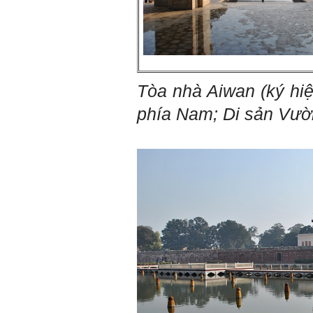
được sức mạnh tinh thần
này, thậm chí biến thành
niềm tin cốt lõi của mình.
Chúc em trở thành con người
đa năng và thành công.
Ngày 4/12/2018. Thày Phạm
T
òa
nhà Aiwan (ký hiệ
Đình Tuyển
phía Nam;
Di sản Vườ