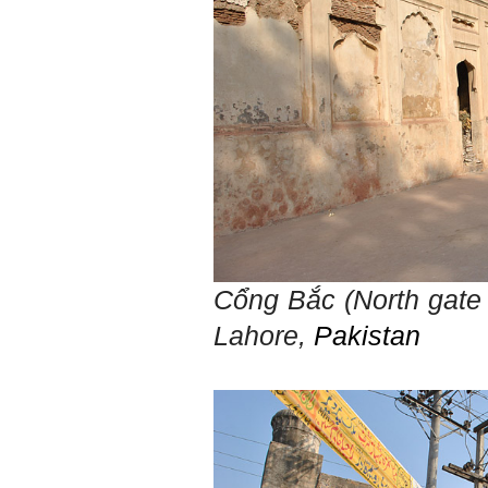
Học cái gì và học thày nào.
Và sự học luôn đi cùng với
sự sang trọng và thịnh
vượng.
Những người giỏi hay
người hiền tài có thể thức
tỉnh cho ta học cái gì một
cách hiệu quả và qua đó họ
cũng trở thành thày của ta.
Người tài giỏi là người làm
những việc mang lại giá trị
gia tăng cao mà người
thường không làm được.
Người hiền tài là người
mang tài của mình ra giúp
xã hội.
Vị thế xã hội cấp độ nào thì
Cổng Bắc
(North gate
có người tài, người hiền tài
cấp độ đó, ví như người tài
Lahore,
Pakistan
giỏi trong lớp, trong
trường, trong ngành, trong
vùng, trong quốc gia và thế
giới.
Mỗi người thường tìm và
chơi với người giỏi phù
hợp với vị thế của họ. Khi
tiến bộ, sang một vị thế
mới cao hơn, lại tìm thày