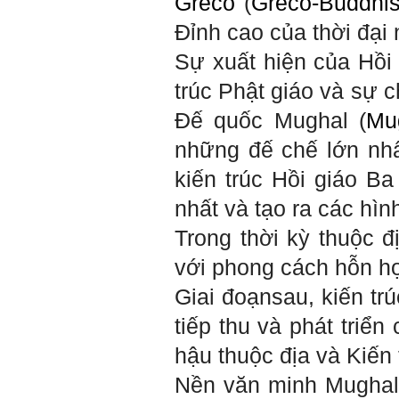
Greco
(
Greco-Buddhis
giàu" chỉ là một trong những
nội dung mà thế hệ trẻ quan
Đỉnh cao của thời đại
tâm.
Điều lớn lao hơn là họ phải
Sự xuất hiện của Hồi 
có năng lực tự thân và năng
lực tự rèn luyện để hình
thành sự nghiệp và trở thành
trúc Phật giáo và sự 
người tốt cho gia đình, cộng
đồng và xã hội, phù hợp với
Đế quốc Mughal (
Mu
chuẩn mực chung của loài
người trong thế kỷ 21.
Sinh viên là tương lai của
những đế chế lớn nhấ
thày.
Thày cùng các thày cô giáo
kiến ​​trúc Hồi giáo 
khác đang nỗ lực hết sức để
biến tương lai tốt đẹp đó
nhất và tạo ra các hìn
thành hiện thực.
Thày đang viết một cuốn
sách với tiêu đề: 'Nâng cao
Trong thời kỳ thuộc 
năng lực khởi nghiệp đổi mới
sáng tạo cho sinh viên (và
với phong cách hỗn hợ
cựu sinh viên) trong lĩnh vực
xây dựng'. Dự kiến tháng
Giai đoạnsau, kiến trúc
5/2023 xuất bản.
Chúc mọi điều tốt lành.
Ngày 8/3/2023; Thày Phạm
tiếp thu và phát triển
Đình Tuyển
hậu thuộc địa và Kiến 
Nền văn minh Mugha
Hỏi: