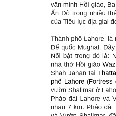
văn minh Hồi giáo, Ba
Thưa thầy, em xin gửi kết quả
Ấn Độ trong nhiều th
bigfive mới của bản thân,
qua đây em cũng xin cảm ơn
của Tiểu lục địa giai đ
thầy vì thông qua bài khảo
sát bigfive và những lời thầy
nói, em đã cố gắng khắc
phục những yếu điểm của
Thành phố Lahore, là 
bản thân và cũng như trau
dồi thêm kiến thức để khai
phá bản thân, và thực tế đã
Đế quốc Mughal. Đây 
có những chuyển biến tích
cực trong cuộc sống và công
Nổi bật trong đó là:
N
việc của em, tuy vậy bản thân
em cũng vẫn còn những
nhà thờ Hồi giáo
Waz
thiếu sót, những điều em
chưa thay đổi đc, em mong
Shah Jahan tại
Thatt
thầy thông cảm và trân thành
cảm ơn thầy đã lắng nghe
phố Lahore
(
Fortress
em.
vườn Shalimar ở Laho
Sinh viên Khóa 53KD, Khoa
Kiến trúc Quy hoạch, ĐHXD
Pháo đài Lahore và V
Hà Nội
nhau 7 km. Pháo đài 
và Vườn Shalimar, đặ