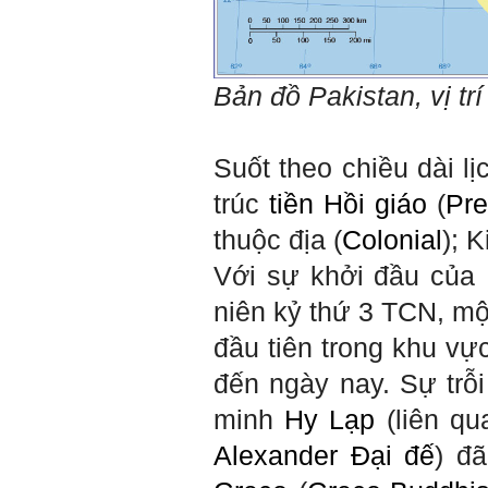
xuất bản lần đầu năm
1937. Quyển sách được viết
từ 90 năm trước nhưng nó
vẫn đang phản ánh nhiều
thực tế.
Em đã đọc được rằng "các
Bản đồ
Pakistan, vị tr
cơ sở giáo dục cần có trách
nhiệm hơn nữa trong việc
định hướng nghề nghiệp cho
sinh viên".
Em nghĩ đó là việc các thầy
Suốt theo chiều dài lị
đang làm không ngừng.
Em viết mail này để cảm ơn
trúc
tiền Hồi giáo
(
Pre
công việc của thầy ạ.
Em cảm ơn thầy đã đọc ạ.
thuộc địa (
Colonial
); 
Sinh viên 60KD3
Với sự khởi đầu của
Trả lời:
niên kỷ thứ 3 TCN, một
Thày đã nhận được thư của
em.
đầu tiên trong khu vự
Rất cám ơn về những dòng
chia sẻ, động viên.
Định hướng nghề nghiệp
đến ngày nay. Sự trỗ
cho sinh viên không chỉ liên
quan đến việc đào tạo kỹ
minh
Hy Lạp
(liên qu
năng cứng mà còn phải là kỹ
năng mềm, liên quan trước
Alexander Đại đế
) đ
hết đến năng lực đổi mới
sáng tạo và khởi nghiệp.
Cuốn sách "Nghĩ giàu, làm