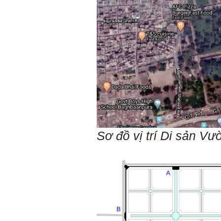
Địa điểm gặp: Chiều thứ tư
hàng tuần, từ 16h - 17h30
tại Văn phòng Bộ môn
KTCN.
Đồ án tốt nghiệp là một sự
kiện quan trọng của đời
người lao động trí óc.
Phải nỗ lực hết sức và
dành tất cả thời gian,
nguồn lực cho đồ án. Từ
đây mới có kết quả tốt
nhất, để trải nghiệm, hình
thành năng lực cần thiết
chuẩn bị cho việc ra
trường và làm việc với vô
Sơ đồ vị trí Di sản V
số những người tài khác
trong xã hội.
2/6/2022. Thày Phạm Đình
Tuyển.
Em chào bộ môn ạ,
Hỏi:
em là Hoàng Đức Dương
lớp 66XD8 msv-0013966
đang làm bài tiểu luận về
công trình dân dụng ạ em