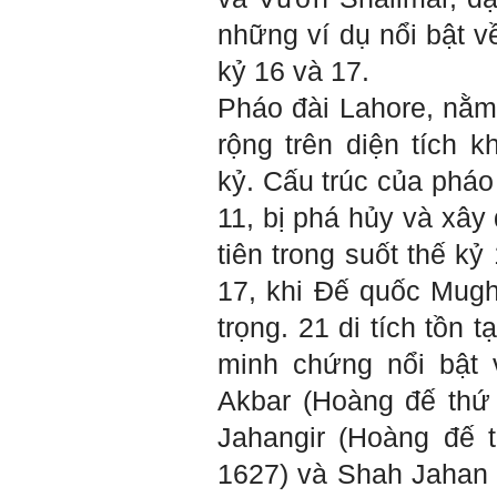
Trả lời:
những ví dụ nổi bật v
Đã nhận được kết quả Big
Five. Nên ghép thêm kết quả
kỷ 16 và 17.
của những sinh viên khác,
người khác để có thể so
Pháo đài Lahore, nằm
sánh và rút ra được nhận xét
ta là ai và từ đó tự sửa mình.
rộng trên diện tích k
Kết quả cho thấy: Tính cách
(hay kỹ năng mềm) thuộc loại
kỷ. Cấu trúc của pháo 
trung bình. Yếu về tính
hướng ngoại.
11, bị phá hủy và xây
Từng bước, từng bước mà cố
gắng hơn.
tiên trong suốt thế k
Ngày 3/2/2023, thày Phạm
17, khi Đế quốc Mugh
Đình Tuyển
trọng. 21 di tích tồn 
minh chứng nổi bật v
Hỏi: E
m gửi thầy kết quả
Big Five ạ.
Akbar (Hoàng đế thứ 
Jahangir (Hoàng đế 
1627) và Shah Jahan 