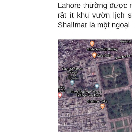
Lahore thường được m
đề tài tốt nghiệp; nhận xét
và đánh giá, kết luận rút ra
rất ít khu vườn lịch
để có thể ứng dụng cho đề
tài (4 tuần phải hoàn
Shalimar là một ngoại 
thành);
5) Đọc lại các nguyên lý
thiết kế kiến trúc đã được
học (phải làm ngay và liên
tục cho đến khi bảo vệ đề
tài);
6) Nên tự đánh giá Ta là ai.
Đánh giá theo phần mềm
Big Five- tính cách sinh
viên, để thày biết rõ hơn về
sinh viên.
Phần mềm đánh
giá:
http://talaai.com.vn/
(talaai.com.vn)
Sau đó gửi ngay kết quả
đánh giá tính cách cho
thày, để có thể hỗ trợ.
Gặp nhau 2 tuần/lần. Mỗi
lần gặp cần chuẩn bị sẵn
câu hỏi để có thể trao đổi
tối đa những vấn đề liên
quan đến đề tài tốt nghiệp
mà không tự trả lời được.