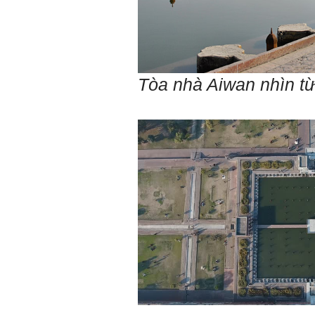
T
òa
nhà Aiwan nhìn từ