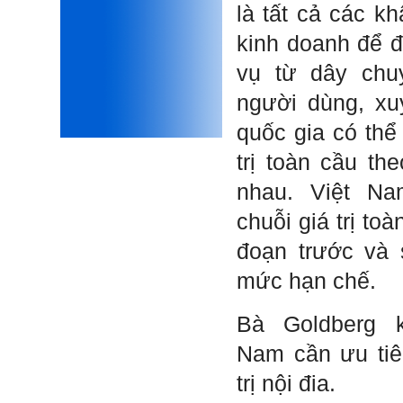
để có trách nhiệm mà sửa
là tất cả các k
mình.
Được gia đình hỗ trợ, có sức
kinh doanh để 
khỏe và năng lực để học đến
năm thứ 3, là may mắn lắm,
vụ từ dây chu
khi so sánh với rất nhiều
thanh niên người Việt khác.
người dùng, xu
Một số việc phải làm ngay:
quốc gia có thể
i) Thay đổi ngay nhận thức
cũ: Ta phải trở thành người
trị toàn cầu th
tài với cả kỹ năng cứng và
mềm phù hợp để cạnh tranh
nhau. Việt N
và hợp tác, không chỉ trong
kiến trúc mà cả lĩnh vực liên
quan khác mà xã hội đang
chuỗi giá trị to
cần và tạo ra giá trị gia tăng;
ii) Sử dụng thời gian hợp lý:
đoạn trước và
Một ngày ngủ đủ 6- 7 tiếng
để tái tạo sức lao động. Thời
mức hạn chế.
gian còn lại dành cho: Học
ngoại ngữ và chuyển đổi số;
Đi học đầy đủ và lắng nghe
Bà Goldberg k
bài giảng; Đọc sách và tài
liệu bổ sung kiến thức; Chủ
Nam cần ưu tiên
động trao đổi chuyên môn
với giảng viên và bạn bè;
trị nội đia.
iii) Chăm chỉ tự học tập: Lời
chê ghê gớm nhất là Kẻ lười