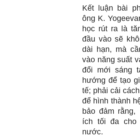
E chào thầy ạ! E là
Hỏi:
Kết luận bài p
Thắng ,sinh vien nhận đồ
án tốt nghiệp nhóm thầy,
ông K. Yogeeva
nhóm mình có nhóm zalo
riêng hay thế nào để trao
học rút ra là t
đổi về đồ án k ạ ? Em tìm
sđt thầy để add Zalo nhưng
đầu vào sẽ khô
không được ạ! Em cảm ơn
thầy.
dài hạn, mà cầ
Trả lời: Trao đổi trực tiếp
với thày qua mail.
vào năng suất v
Một số nội dung chính thực
đổi mới sáng 
hiện trong 4 tuần đầu tiên: :
hướng để tạo giá
1) Đọc kỹ các yêu cầu về
nội dung Học phần đồ án
tế; phải cải cách
tốt nghiệp của Khoa và Bộ
môn KTCN; in thành một
để hình thành hệ
bộ hồ sơ, khi đi thông qua
mang theo (hoàn thành
bảo đảm rằng, 
ngay trong tuần thứ 1)
2) Báo cáo về tên đề tài tốt
nghiệp, vị trí cụ thể khu đất
ích tối đa cho
dự kiến theo tỷ lệ 1/500
(hoàn thành trong tuần thứ
nước.
1)
3) Chuản bị các quy định,