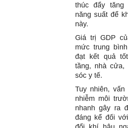
thúc đẩy tăng
thày, để có thể hỗ trợ.
năng suất để kh
Gặp nhau 2 tuần/lần. Mỗi
lần gặp cần chuẩn bị sẵn
này.
câu hỏi để có thể trao đổi
tối đa những vấn đề liên
quan đến đề tài tốt nghiệp
Giá trị GDP c
mà không tự trả lời được.
Địa điểm gặp: Chiều thứ tư
hàng tuần, từ 16h - 17h30
mức trung bìn
tại Văn phòng Bộ môn
KTCN.
đạt kết quả tố
Đồ án tốt nghiệp là một sự
tầng, nhà cửa,
kiện quan trọng của đời
người lao động trí óc.
sóc y tế.
Phải nỗ lực hết sức và
dành tất cả thời gian,
nguồn lực cho đồ án. Từ
Tuy nhiên, vấn
đây mới có kết quả tốt
nhất, để trải nghiệm, hình
nhiễm môi trườ
thành năng lực cần thiết
chuẩn bị cho việc ra
nhanh gây ra đ
trường và làm việc với vô
số những người tài khác
đáng kể đối với
trong xã hội.
đổi khí hậu ng
2/6/2022. Thày Phạm Đình