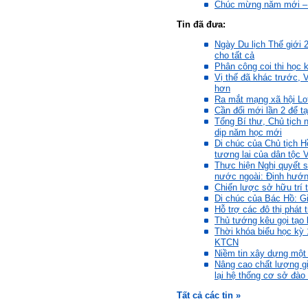
Thày đã nhận được thư
Chúc mừng năm mới – X
của em.
Đối với một đất nước: Hiền
Tin đã đưa:
tài như nguyên khí quốc
Ngày Du lịch Thế giới 
gia. Mạnh hay yếu từ đó
cho tất cả
mà ra cả.
Phân công coi thi học 
Đối với một cá nhân: Suốt
Vị thế đã khác trước, 
cả đời gắn với việc học:
hơn
Học cái gì và học thày nào.
Ra mắt mạng xã hội Lot
Và sự học luôn đi cùng với
Cần đổi mới lần 2 để tạ
sự sang trọng và thịnh
Tổng Bí thư, Chủ tịch
vượng.
dịp năm học mới
Những người giỏi hay
Di chúc của Chủ tịch H
người hiền tài có thể thức
tương lai của dân tộc 
tỉnh cho ta học cái gì một
Thực hiện Nghị quyết 
cách hiệu quả và qua đó họ
nước ngoài: Định hướn
cũng trở thành thày của ta.
Chiến lược sở hữu trí
Người tài giỏi là người làm
Di chúc của Bác Hồ: Gi
những việc mang lại giá trị
Hỗ trợ các đô thị phát t
gia tăng cao mà người
Thủ tướng kêu gọi tạo 
thường không làm được.
Thời khóa biểu học kỳ
Người hiền tài là người
KTCN
mang tài của mình ra giúp
Niềm tin xây dựng một 
xã hội.
Nâng cao chất lượng g
Vị thế xã hội cấp độ nào thì
lại hệ thống cơ sở đào
có người tài, người hiền tài
cấp độ đó, ví như người tài
Tất cả các tin »
giỏi trong lớp, trong