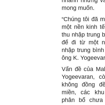
nhanh nhưng v
chia sẻ, động viên.
Định hướng nghề nghiệp
mong muốn.
cho sinh viên không chỉ liên
quan đến việc đào tạo kỹ
năng cứng mà còn phải là kỹ
“Chúng tôi đã m
năng mềm, liên quan trước
hết đến năng lực đổi mới
sáng tạo và khởi nghiệp.
một nền kinh tế
Cuốn sách "Nghĩ giàu, làm
giàu" chỉ là một trong những
thu nhập trung 
nội dung mà thế hệ trẻ quan
tâm.
để đi từ một n
Điều lớn lao hơn là họ phải
có năng lực tự thân và năng
lực tự rèn luyện để hình
nhập trung bình
thành sự nghiệp và trở thành
người tốt cho gia đình, cộng
ông K. Yogeevar
đồng và xã hội, phù hợp với
chuẩn mực chung của loài
người trong thế kỷ 21.
Sinh viên là tương lai của
Vấn đề của Mal
thày.
Thày cùng các thày cô giáo
Yogeevaran, c
khác đang nỗ lực hết sức để
biến tương lai tốt đẹp đó
không đồng đ
thành hiện thực.
Thày đang viết một cuốn
sách với tiêu đề: 'Nâng cao
miền, các kh
năng lực khởi nghiệp đổi mới
sáng tạo cho sinh viên (và
phân bổ chưa
cựu sinh viên) trong lĩnh vực
xây dựng'. Dự kiến tháng