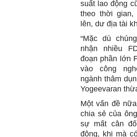
suất lao động c
5/2023 xuất bản.
Chúc mọi điều tốt lành.
Ngày 8/3/2023; Thày Phạm
theo thời gian,
Đình Tuyển
lên, dư địa tài
“Mặc dù chúng
Hỏi:
nhận nhiều FD
Thưa thầy, em xin gửi kết quả
bigfive mới của bản thân,
đoạn phần lớn F
qua đây em cũng xin cảm ơn
thầy vì thông qua bài khảo
vào công ngh
sát bigfive và những lời thầy
nói, em đã cố gắng khắc
ngành thâm dụng
phục những yếu điểm của
bản thân và cũng như trau
Yogeevaran thừ
dồi thêm kiến thức để khai
phá bản thân, và thực tế đã
có những chuyển biến tích
Một vấn đề nữa
cực trong cuộc sống và công
việc của em, tuy vậy bản thân
chia sẻ của ông
em cũng vẫn còn những
thiếu sót, những điều em
chưa thay đổi đc, em mong
sự mất cân đối
thầy thông cảm và trân thành
cảm ơn thầy đã lắng nghe
động, khi mà c
em.