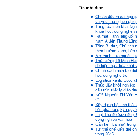
Không đợi đến lúc ra trường,
ngay từ bây giờ em dành
Tin mới đưa:
quan tâm hơn cho tính cách
này. Nếu làm được như vậy,
Chuẩn đầu ra đại học gắ
sẽ thuận lợi hơn khi thử việc
và yêu cầu nghề nghiệ
và nhiều cơ hội hơn trong sự
Tăng tốc triển khai Ngh
nghiệp.
khoa học, công nghệ v
Khi trắc nghiệm Big Five, Tận
Ra mắt Hành lang đổi m
tâm cũng là tính cách nổi trội
Nam Á đến Thung Lũng 
của thày. Trong công việc,
Tổng Bí thư, Chủ tịch 
thày luôn có thiện cảm với
theo hướng xanh, bền 
những người Tận tâm.
Mở cánh cửa nguồn lực
Chúc em sớm trở thành con
Thủ tướng Lê Minh Hư
người thật sự Tận tâm.
để hiện thực hóa khát 
Chính sách mới tạo đột
Ngày 24/4/2021, Thày Phạm
học công nghệ trẻ
Đình Tuyển.
Logistics xanh: Cuộc 
Thúc đẩy khởi nghiệp: 
cấu trúc triết lý giáo dụ
Hỏi:
NCS Nguyễn Thị Vân Hươ
Em thưa thầy, thầy có thể
sĩ
cho em hỏi làm sao mình
Xây dựng hệ sinh thái 
có thể kết nối làm quen với
bứt phá trong kỷ nguy
những người giỏi hơn mình
Luật Thủ đô (sửa đổi):
ạ, em cảm ơn thầy.
công nghiệp văn hóa
Gắn kết "ba nhà" trong
Từ 'thể chế' đến 'thể c
Trả lời:
vọng 2045