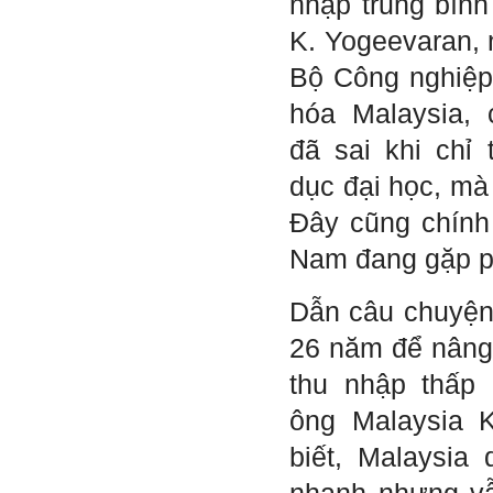
nhập trung bình
Ngày 4/11/2023; Thày
Phạm
Đình Tuyển
K. Yogeevaran,
Hỏi:
Bộ Công nghiệp 
Em kính chào thầy ạ.
hóa Malaysia, 
Em đang đọc lần 2 quyển
sách Nghĩ giàu làm giàu,
xuất bản lần đầu năm
đã sai khi chỉ 
1937. Quyển sách được viết
từ 90 năm trước nhưng nó
dục đại học, mà 
vẫn đang phản ánh nhiều
thực tế.
Đây cũng chính
Em đã đọc được rằng "các
cơ sở giáo dục cần có trách
nhiệm hơn nữa trong việc
Nam đang gặp p
định hướng nghề nghiệp cho
sinh viên".
Em nghĩ đó là việc các thầy
Dẫn câu chuyện
đang làm không ngừng.
Em viết mail này để cảm ơn
công việc của thầy ạ.
26 năm để nâng 
Em cảm ơn thầy đã đọc ạ.
Sinh viên 60KD3
thu nhập thấp 
ông Malaysia 
Trả lời:
biết, Malaysia
Thày đã nhận được thư của
em.
Rất cám ơn về những dòng