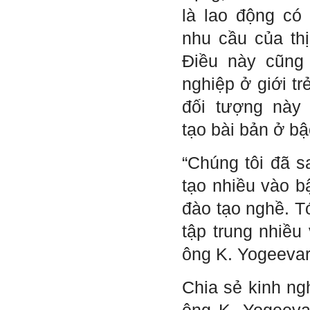
là lao động có 
Sinh viên Khóa 53KD, Khoa
Kiến trúc Quy hoạch, ĐHXD
nhu cầu của thị
Hà Nội
Điều này cũng 
nghiệp ở giới tr
Trả lời:
đối tượng này
Đã nhận được kết quả Big
tạo bài bản ở bậ
Five. Nên ghép thêm kết quả
của những sinh viên khác,
người khác để có thể so
“Chúng tôi đã s
sánh và rút ra được nhận xét
ta là ai và từ đó tự sửa mình.
tạo nhiều vào b
Kết quả cho thấy: Tính cách
(hay kỹ năng mềm) thuộc loại
trung bình. Yếu về tính
đào tạo nghề. Tớ
hướng ngoại.
Từng bước, từng bước mà cố
tập trung nhiều
gắng hơn.
ông K. Yogeevar
Ngày 3/2/2023, thày Phạm
Đình Tuyển
Chia sẻ kinh ng