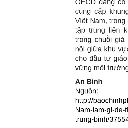
OECD đang cố 
Em gửi thày bài Trắc nghiệm
cung cấp khung
tính cách – Big Five
(talaai.com.vn)
Việt Nam, trong
tập trung liên 
Trả lời:
Thày đã nhận được biểu
trong chuỗi giá 
tượng Big Five của em. Đây
là Big Five rất điển hình của
nối giữa khu vực
sinh viên. Em còn là người
mạnh về Hướng ngoại, một
cho đầu tư giá
tính cách rất được coi trọng
trong Thời đại liên kết và hội
vững môi trường
nhập.
Do còn trong giai đoạn là
sinh viên gắn với Học hỏi,
An Bình
Học tập là chính và chưa có
Học hành, nên tính cách Tận
Nguồn:
tâm của em còn thiếu mạnh
mẽ so với tính cách khác.
http://baochinhp
Khi làm việc trong doanh
nghiệp hay tổ chức nào đó,
Nam-lam-gi-de-t
người sử dụng lao động
đánh giá trước hết tính cách
trung-binh/3755
Tận tâm và là kỹ năng mềm
cơ bản của mỗi nhân viên.