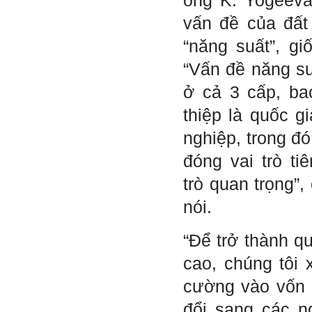
ông K. Yogeeva
Hỏi: E
m gửi thầy kết quả
Big Five ạ.
vấn đề của đất
“năng suất”, g
“Vấn đề năng su
ở cả 3 cấp, b
thiệp là quốc g
nghiệp, trong đ
đóng vai trò ti
trò quan trọng”
nói.
“Để trở thành q
cao, chúng tôi 
Trả lời: Thày đã nhận
được kết quả đánh giá Big
cường vào vốn 
Five của em.
Sau một năm tự nhìn nhận
đổi sang các 
mình là ai và đã có những