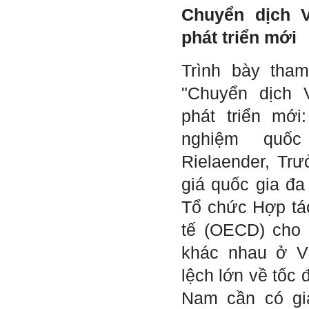
tiêu chuẩn thiết kế có liên
Chuyển dịch 
quan đến đề tài; in thành
một bộ hồ sơ, khi đi thông
phát triển mới
qua mang theo (hoàn thành
trong tuần thứ 2)
4) Tìm 5 ví dụ trên thế giới
Trình bày tha
về các công trình tương tự
với loại hình dự kiến trong
"Chuyển dịch 
đề tài tốt nghiệp; nhận xét
và đánh giá, kết luận rút ra
phát triển mới
để có thể ứng dụng cho đề
tài (4 tuần phải hoàn
nghiệm quốc
thành);
5) Đọc lại các nguyên lý
Rielaender, Tr
thiết kế kiến trúc đã được
học (phải làm ngay và liên
giá quốc gia đ
tục cho đến khi bảo vệ đề
tài);
Tổ chức Hợp tác
6) Nên tự đánh giá Ta là ai.
Đánh giá theo phần mềm
tế (OECD) cho 
Big Five- tính cách sinh
viên, để thày biết rõ hơn về
khác nhau ở V
sinh viên.
Phần mềm đánh
lệch lớn về tốc đ
giá:
http://talaai.com.vn/
(talaai.com.vn)
Nam cần có gi
Sau đó gửi ngay kết quả
đánh giá tính cách cho