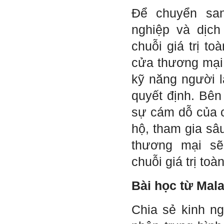
nhác. Từ Kẻ lười nhác đến
Để chuyển sa
Kẻ hèn hạ và vô dụng rất gần
nhau. Không phải lúc nào
nghiệp và dịch 
cũng có người bên cạnh mà
học hỏi, mà phải có kế hoạch
chuỗi giá trị t
tự học, từ trong sách vở đến
mạng xã hội và thực tế;
cửa thương mại 
iv) Mở ra với thế giới bên
ngoài: Tìm người có đức, có
kỹ năng người l
tài mà chơi để học kiến thức
và sự đồng thuận; Ra với môi
quyết định. Bên
trường tự nhiên mà hòa vào
trong đó. Sẵn sàng trải
sự cám dỗ của 
nghiệm làm những điều tốt
đẹp;
hộ, tham gia sâ
v) Còn 2 năm nữa mới ra
trường. Phải học để tốt
thương mại sẽ
nghiệp đại học, điểm khởi
đầu sự nghiệp của một
chuỗi giá trị toà
người tri thức. Đây là thời
gian đủ để em tìm lại sự cân
bằng cảm xúc và tận tâm
Bài học từ Mal
thay đổi chính mình.
Nếu có vấn đề gì về việc học
Chia sẻ kinh n
tập có thể trao đổi với thày.
Thày sẵn sàng đồng hành.