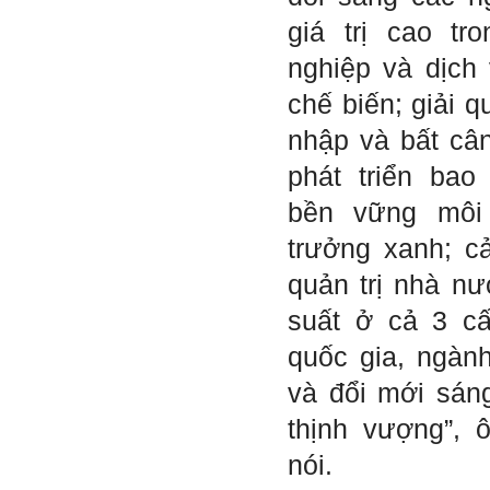
thay đổi .
giá trị cao tr
Tính cách Tận tâm và
Hướng ngoại được cải
nghiệp và dịch
thiện so với trước.
Tính cách Cân bằng cảm
chế biến; giải q
xúc vẫn yếu như cũ. Theo
các nghiên cứu mà thày
nhập và bất câ
được biết, tính cách Cân
bằng cảm xúc là cốt lõi.
phát triển bao
Mọi năng lực hoạt động
chuyên môn, xã hội của
bền vững môi
một con người đều dựa
vào đây mà ra cả.
trưởng xanh; c
Ta có mặt trên đời này đều
có nguyên cớ tốt đẹp nào
đó.
Phải tự tin hơn nữa
quản trị nhà n
vào chính mình, trước hết
là từ công việc chuyên
suất ở cả 3 cấ
môn, nay chính là đồ án tốt
nghiệp.
quốc gia, ngàn
Thày sẽ hỗ trợ chuyên
môn để em có kết quả tốt
và đổi mới sán
nhất trong việc thực hiện
học phần Đồ án tốt nghiệp.
thịnh vượng”, 
Ngày 10/6/2022. Thày
Phạm Đình Tuyển.
nói.