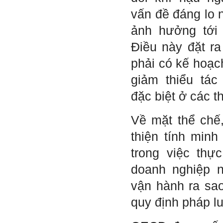
Tuyển.
vấn đề đáng lo
ảnh hưởng tới
Em chào bộ môn ạ,
Hỏi:
em là Hoàng Đức Dương
Điều này đặt r
lớp 66XD8 msv-0013966
đang làm bài tiểu luận về
phải có kế hoạch
công trình dân dụng ạ em
thấy bộ môn có đăng bài
giảm thiểu tác
về công trình galaxy soho
ở Trung Quốc vậy em
đặc biệt ở các t
muốn xin bộ môn cho em
bài đăng đó được không ạ,
em xin cảm ơn bộ môn,em
Về mặt thể chế
chào bộ môn ạ.
thiện tính min
Trang WEB
Trả lời:
bmktcn.com được thành
trong việc thực
lập với mục tiêu chính là
phục vụ sinh viên. Đương
doanh nghiệp n
nhiên là em được đăng lại
các bài viết trên trang WEB
vận hành ra sa
này.
Chủ biên: TS. Phạm ĐÌnh
quy định pháp lu
Tuyển
Hỏi: