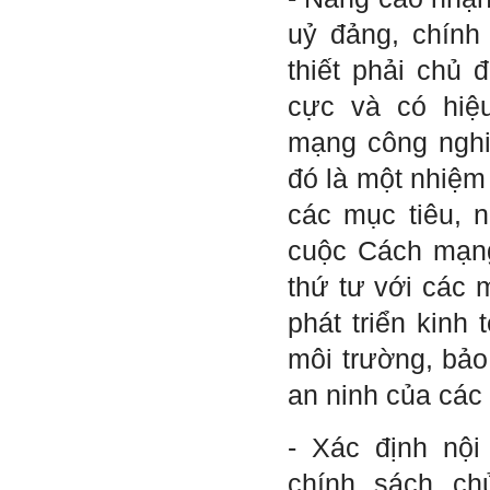
muốn làm những điều tốt
uỷ đảng, chính
đẹp. Vậy hãy thể hiện cho
họ thấy tính cách của ta
thiết phải chủ 
cũng luôn mạnh mẽ hướng
về điều đó.
cực và có hiệ
Là sinh viên, trước hết hãy
tìm thày hay người giỏi
mạng công nghiệ
trong lớp, khoa, trường;
trong gia đình và dòng họ
đó là một nhiệm
để học.
Thày chúc em sớm thành
các mục tiêu, 
công.
cuộc Cách mạng
Ngày 19/4/2021. Thày
Phạm Đình Tuyển
thứ tư với các 
Hỏi:
phát triển kinh 
Em thưa thầy (cô). Trong quá
trình làm đồ án thì trong lớp
môi trường, bả
có nhóm không hoà đồng
được và bạn trong nhóm xin
an ninh của các
sang nhóm khác. Vậy bạn đó
đề xuất chuyển nhóm với thầy
trong buổi thông tới luôn
- Xác định nội
được không ạ? Em cảm ơn ạ!
chính sách ch