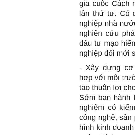
gia cuộc Cách 
bạn bè, đồng loại).
Một điều nữa em cũng cần
lần thứ tư. Có
biết: Sức mạnh để làm
những điều khác biệt và sẽ
thành công, không phải chỉ
nghiệp nhà nước
xuất phát từ bản thân em, từ
thế giới thực tại này, mà còn
nghiên cứu phát
được khởi nguồn từ sức
mạnh tinh thần của tiền
đầu tư mạo hiểm
nhân, tổ tiên và dòng họ gia
đình em. Vì vậy, phải tìm
nghiệp đổi mới 
hiểu, học để phát huy cho
được sức mạnh tinh thần
này, thậm chí biến thành
- Xây dựng cơ
niềm tin cốt lõi của mình.
hợp với môi trư
Chúc em trở thành con người
đa năng và thành công.
tạo thuận lợi ch
Ngày 4/12/2018. Thày Phạm
Sớm ban hành k
Đình Tuyển
nghiệm có kiểm
công nghệ, sản 
hình kinh doanh