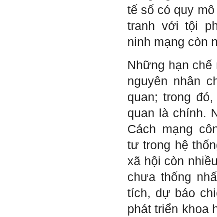
Trả lời:
tế số có quy mô
Thày đã nhận được thư của
em.
tranh với tội 
Rất cám ơn về những dòng
chia sẻ, động viên.
ninh mạng còn n
Định hướng nghề nghiệp
cho sinh viên không chỉ liên
quan đến việc đào tạo kỹ
năng cứng mà còn phải là kỹ
Những hạn chế 
năng mềm, liên quan trước
hết đến năng lực đổi mới
nguyên nhân c
sáng tạo và khởi nghiệp.
Cuốn sách "Nghĩ giàu, làm
quan; trong đó
giàu" chỉ là một trong những
nội dung mà thế hệ trẻ quan
tâm.
quan là chính. 
Điều lớn lao hơn là họ phải
có năng lực tự thân và năng
Cách mạng côn
lực tự rèn luyện để hình
thành sự nghiệp và trở thành
tư trong hệ thốn
người tốt cho gia đình, cộng
đồng và xã hội, phù hợp với
chuẩn mực chung của loài
xã hội còn nhiều
người trong thế kỷ 21.
Sinh viên là tương lai của
chưa thống nhấ
thày.
Thày cùng các thày cô giáo
khác đang nỗ lực hết sức để
tích, dự báo ch
biến tương lai tốt đẹp đó
thành hiện thực.
phát triển khoa 
Thày đang viết một cuốn
sách với tiêu đề: 'Nâng cao