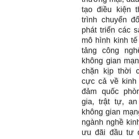
thất bại, điều đó được coi
như đã thành công.
tạo điều kiện 
Đã đi học được đến bậc đại
trình chuyển đ
học, chắc chắn em có cơ hội
hơn rất nhiều người không
phát triển các 
có điều kiện đi học ngoài xã
hội kia (thậm chí nhiều người
mô hình kinh tế
còn khuyết tật).
Hãy học và rèn luyện trở
tảng công nghệ
thành người đa năng, nghĩa
là tập làm nhiều việc một lúc
không gian mạn
(ưu tiên là việc theo chuyên
môn giỏi nhất của mình, tiếp
chặn kịp thời 
đến là việc mà xã hội đang
cần và cuối cùng là việc mà
cực cả về kinh 
mình yêu thích). Cũng chính
từ đây em sẽ tìm được những
đảm quốc phòn
mặt mạnh của mình.
Đối với những người tri thức,
gia, trật tự, a
trong tâm thức của họ không
có chỗ cho từ “bế tắc” và “mệt
không gian mạn
mỏi”, chỉ có từ “khó khăn” và
“sáng tạo” để vượt qua mà
ngành nghề kin
thôi. (Tất nhiên, trong cuộc
sống ai cũng phải chịu
ưu đãi đầu tư 
những nỗi đau buồn, ví như
sự mất mát của người thân,