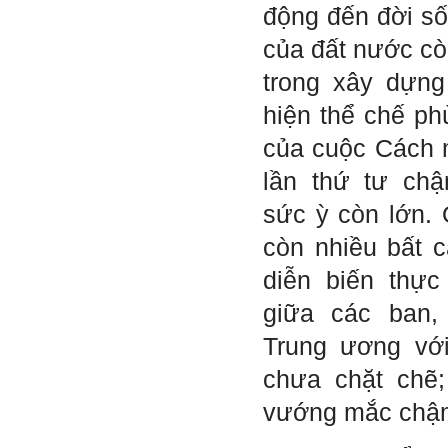
động đến đời sốn
năng lực khởi nghiệp đổi mới
sáng tạo cho sinh viên (và
cựu sinh viên) trong lĩnh vực
của đất nước cò
xây dựng'. Dự kiến tháng
5/2023 xuất bản.
trong xây dựng
Chúc mọi điều tốt lành.
Ngày 8/3/2023; Thày Phạm
hiện thể chế ph
Đình Tuyển
của cuộc Cách 
lần thứ tư ch
Hỏi:
sức ỳ còn lớn.
Thưa thầy, em xin gửi kết quả
bigfive mới của bản thân,
còn nhiều bất c
qua đây em cũng xin cảm ơn
thầy vì thông qua bài khảo
diễn biến thực
sát bigfive và những lời thầy
nói, em đã cố gắng khắc
giữa các ban,
phục những yếu điểm của
bản thân và cũng như trau
Trung ương vớ
dồi thêm kiến thức để khai
phá bản thân, và thực tế đã
chưa chặt chẽ;
có những chuyển biến tích
cực trong cuộc sống và công
vướng mắc chậm
việc của em, tuy vậy bản thân
em cũng vẫn còn những
thiếu sót, những điều em