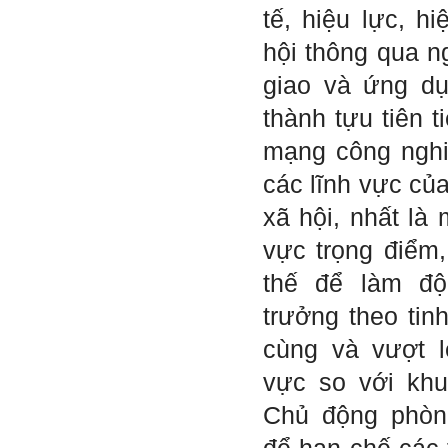
được kết quả đánh giá Big
tế, hiệu lực, h
Five của em.
Sau một năm tự nhìn nhận
hội thông qua n
mình là ai và đã có những
thay đổi .
giao và ứng d
Tính cách Tận tâm và
Hướng ngoại được cải
thành tựu tiên 
thiện so với trước.
Tính cách Cân bằng cảm
mạng công nghi
xúc vẫn yếu như cũ. Theo
các nghiên cứu mà thày
các lĩnh vực của
được biết, tính cách Cân
bằng cảm xúc là cốt lõi.
xã hội, nhất là 
Mọi năng lực hoạt động
chuyên môn, xã hội của
vực trọng điểm,
một con người đều dựa
vào đây mà ra cả.
thế để làm độ
Ta có mặt trên đời này đều
có nguyên cớ tốt đẹp nào
trưởng theo tinh
đó.
Phải tự tin hơn nữa
vào chính mình, trước hết
cùng và vượt l
là từ công việc chuyên
môn, nay chính là đồ án tốt
vực so với khu
nghiệp.
Thày sẽ hỗ trợ chuyên
Chủ động phòn
môn để em có kết quả tốt
nhất trong việc thực hiện
học phần Đồ án tốt nghiệp.