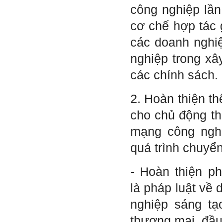
Trong thời đại hội nhập ngày
công nghiệp lần
nay, con người phải cạnh
tranh với những đối thủ rất
cơ chế hợp tác
mạnh mà trong nhiều trường
hợp ta còn chưa biết nhiều
các doanh nghiệ
về họ; giống như đi thi
Olimpic mà không biết sẽ
nghiệp trong xâ
phải thi môn gì; đến đó mới
rõ.
các chính sách.
Chính vì vậy, xã hội bây giờ
cần những người: i) Tư
tưởng tiến bộ; ii) Yêu tự do;
2. Hoàn thiện th
iii) Hoạt động đa năng và biết
liên kết với nhiều người để
cho chủ động t
làm nhiều việc; trong đó đặc
biệt với em là nhân tố thứ
mạng công nghi
ba.
quá trình chuyển
Nếu một người chỉ chăm
chăm làm một việc; việc đó
thất bại có nghĩa là mất tất
- Hoàn thiện ph
cả.
Nếu một người làm ba việc;
là pháp luật về 
một việc thành công, hai việc
thất bại, điều đó cũng chấp
nhận được.
nghiệp sáng tạo
Nếu một người làm năm việc;
ba việc thành công, hai việc
thương mại, đầu