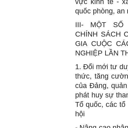
vực kinh tế - x
có người tài, người hiền tài
cấp độ đó, ví như người tài
quốc phòng, an 
giỏi trong lớp, trong
trường, trong ngành, trong
vùng, trong quốc gia và thế
III- MỘT S
giới.
Mỗi người thường tìm và
CHÍNH SÁCH 
chơi với người giỏi phù
hợp với vị thế của họ. Khi
GIA CUỘC C
tiến bộ, sang một vị thế
mới cao hơn, lại tìm thày
NGHIỆP LẦN T
giỏi tương xứng ở vị thế
đó mà học.
Khi đã tài giỏi trong một vị
1. Đổi mới tư du
thế, chính ta lại trở thành
người thày để dẫn dắt
thức, tăng cườn
những người khác chưa có
điều kiện giỏi bằng ta. Từ
của Đảng, quản
đây ta cũng có được phẩm
cách của người chủ và
phát huy sự tha
người lãnh đạo.
Khi đã hiểu được sự cần
Tổ quốc, các tổ 
thiết của việc tìm người
giỏi hay người hiền tài để
hội
học và hành, thì tất yếu ta
sẽ tự thay đổi để tìm được
cách kết nối với họ.
- Nâng cao nhận
Những hiền tài luôn mong