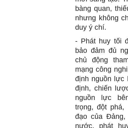
dự kiến theo tỷ lệ 1/500
bàng quan, thiếu
(hoàn thành trong tuần thứ
1)
nhưng không ch
3) Chuản bị các quy định,
tiêu chuẩn thiết kế có liên
duy ý chí.
quan đến đề tài; in thành
một bộ hồ sơ, khi đi thông
qua mang theo (hoàn thành
- Phát huy tối 
trong tuần thứ 2)
4) Tìm 5 ví dụ trên thế giới
bảo đảm đủ ng
về các công trình tương tự
với loại hình dự kiến trong
đề tài tốt nghiệp; nhận xét
chủ động tha
và đánh giá, kết luận rút ra
để có thể ứng dụng cho đề
mạng công nghiệ
tài (4 tuần phải hoàn
thành);
định nguồn lực 
5) Đọc lại các nguyên lý
thiết kế kiến trúc đã được
định, chiến lượ
học (phải làm ngay và liên
tục cho đến khi bảo vệ đề
nguồn lực bê
tài);
6) Nên tự đánh giá Ta là ai.
trọng, đột phá
Đánh giá theo phần mềm
Big Five- tính cách sinh
đạo của Đảng,
viên, để thày biết rõ hơn về
sinh viên.
nước, phát h
Phần mềm đánh