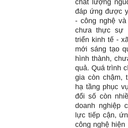
chất lượng ngu
Nếu có vấn đề gì về việc học
tập có thể trao đổi với thày.
đáp ứng được y
Thày sẵn sàng đồng hành.
- công nghệ và
Ngày 4/11/2023; Thày
Phạm
Đình Tuyển
chưa thực sự 
Hỏi:
triển kinh tế - x
Em kính chào thầy ạ.
Em đang đọc lần 2 quyển
mới sáng tạo q
sách Nghĩ giàu làm giàu,
xuất bản lần đầu năm
hình thành, chư
1937. Quyển sách được viết
từ 90 năm trước nhưng nó
quả. Quá trình 
vẫn đang phản ánh nhiều
thực tế.
Em đã đọc được rằng "các
gia còn chậm, 
cơ sở giáo dục cần có trách
nhiệm hơn nữa trong việc
hạ tầng phục vụ
định hướng nghề nghiệp cho
sinh viên".
Em nghĩ đó là việc các thầy
đổi số còn nhi
đang làm không ngừng.
Em viết mail này để cảm ơn
doanh nghiệp c
công việc của thầy ạ.
Em cảm ơn thầy đã đọc ạ.
lực tiếp cận, ứn
Sinh viên 60KD3
công nghệ hiện 