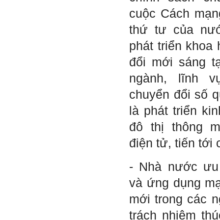
Trả lời:
cuộc Cách mạng
Bộ môn đã nhận được thư
thứ tư của nướ
của em.
Học kỹ năng mềm phối hợp
phát triển khoa
với các thành viên có liên
quan trong hoạt động tư vấn
đổi mới sáng tạ
là một trong những mục tiêu
của việc Làm đồ án theo
ngành, lĩnh 
nhóm.
Ai cũng phải nỗ lực tự học
chuyển đổi số q
điều này để đình hình được
nhận thức: Sức mạnh và vị
thế của một tổ chức chủ yếu
là phát triển ki
được xây dựng trên nền tảng
của việc "Cùng nghĩ,Cùng
đô thị thông m
làm".Từ đó mới mong công
việc đạt được hiệu quả cao
điện tử, tiến tới
nhất.
23/4/2019. Thày Phạm Đình
Tuyển
- Nhà nước ưu 
và ứng dụng m
Hỏi:
Em chào thầy, các câu trả lời
mới trong các n
của thầy khiến em thấy rất
hữu ích. Em muốn hỏi thầy
trách nhiệm th
khi thầy gặp những bế tắc