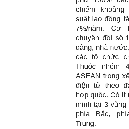
Chủ biên: TS. Phạm ĐÌnh
Tuyển
chiếm khoảng
Hỏi:
suất lao động t
Em gửi thày bài Trắc nghiệm
7%/năm. Cơ 
tính cách – Big Five
(talaai.com.vn)
chuyển đổi số 
đảng, nhà nước,
Trả lời:
Thày đã nhận được biểu
các tổ chức ch
tượng Big Five của em. Đây
là Big Five rất điển hình của
Thuộc nhóm 
sinh viên. Em còn là người
mạnh về Hướng ngoại, một
ASEAN trong xế
tính cách rất được coi trọng
trong Thời đại liên kết và hội
điện tử theo đ
nhập.
Do còn trong giai đoạn là
hợp quốc. Có ít 
sinh viên gắn với Học hỏi,
Học tập là chính và chưa có
minh tại 3 vùng 
Học hành, nên tính cách Tận
tâm của em còn thiếu mạnh
phía Bắc, ph
mẽ so với tính cách khác.
Khi làm việc trong doanh
Trung.
nghiệp hay tổ chức nào đó,
người sử dụng lao động