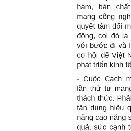
Đình Tuyển
hàm, bản chấ
mạng công nghi
Hỏi: E
m gửi thầy kết quả
quyết tâm đổi m
Big Five ạ.
động, coi đó là
với bước đi và l
cơ hội để Việt 
phát triển kinh tế
- Cuộc Cách m
lần thứ tư mang
thách thức. Phải
tận dụng hiệu 
nâng cao năng s
quả, sức cạnh t
Trả lời: Thày đã nhận