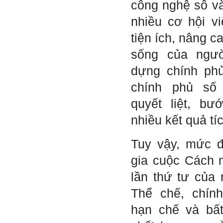
công nghệ số và
động trao đổi chuyên môn
với giảng viên và bạn bè;
nhiều cơ hội vi
iii) Chăm chỉ tự học tập: Lời
chê ghê gớm nhất là Kẻ lười
tiện ích, nâng c
nhác. Từ Kẻ lười nhác đến
Kẻ hèn hạ và vô dụng rất gần
sống của ngườ
nhau. Không phải lúc nào
cũng có người bên cạnh mà
dựng chính phủ 
học hỏi, mà phải có kế hoạch
tự học, từ trong sách vở đến
chính phủ số 
mạng xã hội và thực tế;
iv) Mở ra với thế giới bên
quyết liệt, b
ngoài: Tìm người có đức, có
tài mà chơi để học kiến thức
nhiều kết quả tí
và sự đồng thuận; Ra với môi
trường tự nhiên mà hòa vào
trong đó. Sẵn sàng trải
Tuy vậy, mức 
nghiệm làm những điều tốt
đẹp;
gia cuộc Cách 
v) Còn 2 năm nữa mới ra
trường. Phải học để tốt
lần thứ tư của 
nghiệp đại học, điểm khởi
đầu sự nghiệp của một
người tri thức. Đây là thời
Thể chế, chín
gian đủ để em tìm lại sự cân
bằng cảm xúc và tận tâm
hạn chế và bấ
thay đổi chính mình.