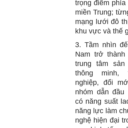
trọng điểm phía
miền Trung; từn
Trả lời:
Thày đã nhận được thư
mạng lưới đô th
của em.
Đối với một đất nước: Hiền
khu vực và thế g
tài như nguyên khí quốc
gia. Mạnh hay yếu từ đó
mà ra cả.
3. Tầm nhìn đế
Đối với một cá nhân: Suốt
cả đời gắn với việc học:
Nam trở thành
Học cái gì và học thày nào.
Và sự học luôn đi cùng với
trung tâm sản
sự sang trọng và thịnh
vượng.
thông minh, 
Những người giỏi hay
người hiền tài có thể thức
nghiệp, đổi mớ
tỉnh cho ta học cái gì một
cách hiệu quả và qua đó họ
nhóm dẫn đầu 
cũng trở thành thày của ta.
Người tài giỏi là người làm
có năng suất la
những việc mang lại giá trị
gia tăng cao mà người
năng lực làm ch
thường không làm được.
Người hiền tài là người
nghệ hiện đại tr
mang tài của mình ra giúp
xã hội.
Vị thế xã hội cấp độ nào thì