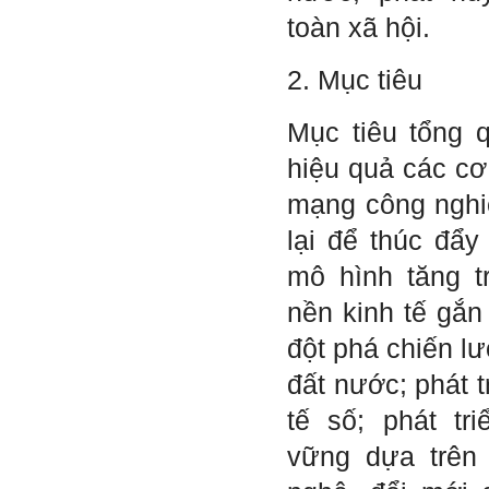
giá:
http://talaai.com.vn/
toàn xã hội.
(talaai.com.vn)
Sau đó gửi ngay kết quả
đánh giá tính cách cho
2. Mục tiêu
thày, để có thể hỗ trợ.
Gặp nhau 2 tuần/lần. Mỗi
Mục tiêu tổng 
lần gặp cần chuẩn bị sẵn
câu hỏi để có thể trao đổi
hiệu quả các cơ
tối đa những vấn đề liên
quan đến đề tài tốt nghiệp
mạng công nghi
mà không tự trả lời được.
Địa điểm gặp: Chiều thứ tư
lại để thúc đẩy
hàng tuần, từ 16h - 17h30
tại Văn phòng Bộ môn
mô hình tăng t
KTCN.
nền kinh tế gắn
Đồ án tốt nghiệp là một sự
kiện quan trọng của đời
đột phá chiến lư
người lao động trí óc.
Phải nỗ lực hết sức và
đất nước; phát 
dành tất cả thời gian,
nguồn lực cho đồ án. Từ
đây mới có kết quả tốt
tế số; phát tr
nhất, để trải nghiệm, hình
thành năng lực cần thiết
vững dựa trên
chuẩn bị cho việc ra
trường và làm việc với vô