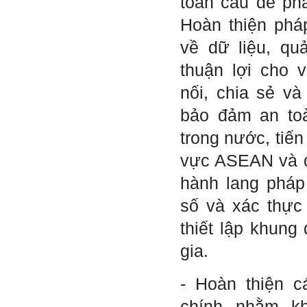
toàn cầu để phát
Hoàn thiện pháp
về dữ liệu, quả
thuận lợi cho v
nối, chia sẻ và
bảo đảm an to
trong nước, tiến 
vực ASEAN và q
hành lang pháp
số và xác thực 
thiết lập khung
gia.
- Hoàn thiện c
chính nhằm kh