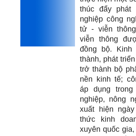
sợ cho tương lai.
thúc đẩy phát 
Phải thấy đó là điều không
tốt đẹp do chính em gây ra,
nghiệp công ngh
để có trách nhiệm mà sửa
mình.
tử - viễn thôn
Được gia đình hỗ trợ, có sức
khỏe và năng lực để học đến
viễn thông đư
năm thứ 3, là may mắn lắm,
khi so sánh với rất nhiều
đồng bộ. Kinh
thanh niên người Việt khác.
thành, phát triể
Một số việc phải làm ngay:
i) Thay đổi ngay nhận thức
trở thành bộ ph
cũ: Ta phải trở thành người
tài với cả kỹ năng cứng và
mềm phù hợp để cạnh tranh
nền kinh tế; c
và hợp tác, không chỉ trong
kiến trúc mà cả lĩnh vực liên
áp dụng trong
quan khác mà xã hội đang
cần và tạo ra giá trị gia tăng;
nghiệp, nông n
ii) Sử dụng thời gian hợp lý:
Một ngày ngủ đủ 6- 7 tiếng
xuất hiện ngày
để tái tạo sức lao động. Thời
gian còn lại dành cho: Học
thức kinh doa
ngoại ngữ và chuyển đổi số;
Đi học đầy đủ và lắng nghe
xuyên quốc gia,
bài giảng; Đọc sách và tài
liệu bổ sung kiến thức; Chủ