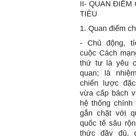
II- QUAN ĐIỂM
chưa thay đổi đc, em mong
thầy thông cảm và trân thành
TIÊU
cảm ơn thầy đã lắng nghe
em.
1. Quan điểm ch
Sinh viên Khóa 53KD, Khoa
Kiến trúc Quy hoạch, ĐHXD
Hà Nội
- Chủ động, t
cuộc Cách mạng
Trả lời:
thứ tư là yêu 
Đã nhận được kết quả Big
quan; là nhiệ
Five. Nên ghép thêm kết quả
của những sinh viên khác,
chiến lược đặc
người khác để có thể so
sánh và rút ra được nhận xét
vừa cấp bách v
ta là ai và từ đó tự sửa mình.
Kết quả cho thấy: Tính cách
hệ thống chính t
(hay kỹ năng mềm) thuộc loại
trung bình. Yếu về tính
gắn chặt với q
hướng ngoại.
Từng bước, từng bước mà cố
quốc tế sâu rộn
gắng hơn.
thức đầy đủ, 
Ngày 3/2/2023, thày Phạm