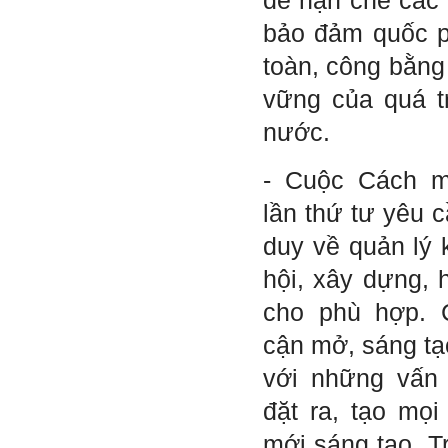
để hạn chế các 
Ngày 10/6/2022. Thày
Phạm Đình Tuyển.
bảo đảm quốc p
toàn, công bằng 
E chào thầy ạ! E là
Hỏi:
Thắng ,sinh vien nhận đồ
vững của quá tr
án tốt nghiệp nhóm thầy,
nhóm mình có nhóm zalo
nước.
riêng hay thế nào để trao
đổi về đồ án k ạ ? Em tìm
sđt thầy để add Zalo nhưng
- Cuộc Cách m
không được ạ! Em cảm ơn
thầy.
lần thứ tư yêu c
Trả lời: Trao đổi trực tiếp
với thày qua mail.
duy về quản lý k
Một số nội dung chính thực
hội, xây dựng, 
hiện trong 4 tuần đầu tiên: :
cho phù hợp. 
1) Đọc kỹ các yêu cầu về
nội dung Học phần đồ án
cận mở, sáng tạo
tốt nghiệp của Khoa và Bộ
môn KTCN; in thành một
với những vấn 
bộ hồ sơ, khi đi thông qua
mang theo (hoàn thành
đặt ra, tạo mọi
ngay trong tuần thứ 1)
2) Báo cáo về tên đề tài tốt
mới sáng tạo. T
nghiệp, vị trí cụ thể khu đất