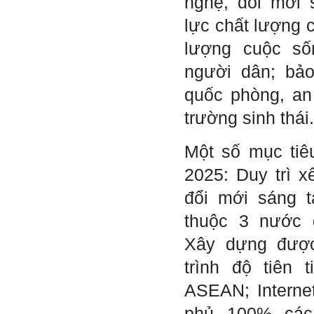
nghệ, đổi mới 
số những người tài khác
trong xã hội.
lực chất lượng 
2/6/2022. Thày Phạm Đình
lượng cuộc số
Tuyển.
người dân; bả
Em chào bộ môn ạ,
Hỏi:
quốc phòng, an
em là Hoàng Đức Dương
lớp 66XD8 msv-0013966
trường sinh thái.
đang làm bài tiểu luận về
công trình dân dụng ạ em
thấy bộ môn có đăng bài
Một số mục tiê
về công trình galaxy soho
ở Trung Quốc vậy em
2025: Duy trì x
muốn xin bộ môn cho em
bài đăng đó được không ạ,
đổi mới sáng t
em xin cảm ơn bộ môn,em
chào bộ môn ạ.
thuộc 3 nước
Xây dựng được
Trang WEB
Trả lời:
bmktcn.com được thành
trình độ tiên 
lập với mục tiêu chính là
phục vụ sinh viên. Đương
ASEAN; Interne
nhiên là em được đăng lại
các bài viết trên trang WEB
phủ 100% các
này.