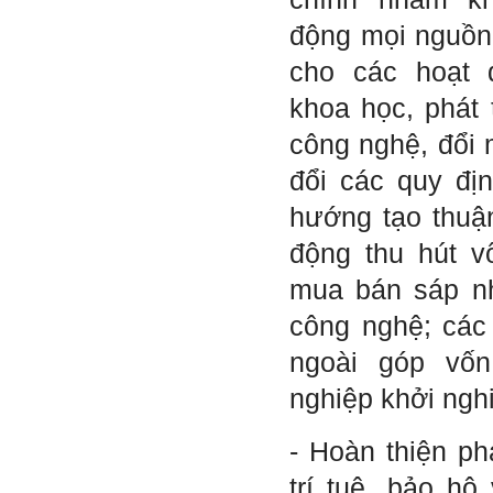
động mọi nguồn 
cho các hoạt 
khoa học, phát 
công nghệ, đổi 
đổi các quy đị
hướng tạo thuận
động thu hút v
mua bán sáp n
công nghệ; các
ngoài góp vố
nghiệp khởi ngh
- Hoàn thiện ph
trí tuệ, bảo hộ