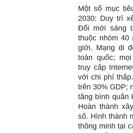
đánh giá trước hết tính cách
Một số mục tiê
Tận tâm và là kỹ năng mềm
cơ bản của mỗi nhân viên.
2030: Duy trì x
Không đợi đến lúc ra trường,
ngay từ bây giờ em dành
Đổi mới sáng t
quan tâm hơn cho tính cách
này. Nếu làm được như vậy,
thuộc nhóm 40 
sẽ thuận lợi hơn khi thử việc
và nhiều cơ hội hơn trong sự
giới. Mạng di 
nghiệp.
Khi trắc nghiệm Big Five, Tận
toàn quốc; mọ
tâm cũng là tính cách nổi trội
của thày. Trong công việc,
truy cập Intern
thày luôn có thiện cảm với
những người Tận tâm.
với chi phí thấp
Chúc em sớm trở thành con
người thật sự Tận tâm.
trên 30% GDP; n
Ngày 24/4/2021, Thày Phạm
Đình Tuyển.
tăng bình quân
Hoàn thành xâ
Hỏi:
Em thưa thầy, thầy có thể
số. Hình thành m
cho em hỏi làm sao mình
có thể kết nối làm quen với
thông minh tại c
những người giỏi hơn mình
ạ, em cảm ơn thầy.