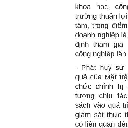
hay thất bại trong cuộc sống
khoa học, côn
thầy đã tự khắc phục như thế
nào, có khi nào thầy cảm
trường thuận lợi
thấy mệt mỏi với công việc
của mình không. Hiện tại có
tâm, trọng điể
những lúc em cảm thấy kém
cỏi so với người khác, xin
doanh nghiệp là
thầy cho em lời khuyên được
không ạ?
định tham gia
Em cảm ơn thầy rất nhiều.
công nghiệp lần 
Trả lời:
Thày đã nhận được thư của
- Phát huy sự 
em
Chắc chắn trong cuộc đời
quả của Mặt trậ
không có ai chỉ toàn thành
công cả.
chức chính trị 
Trong hoạt động chính trị,
thất bại là gắn với tính mạng.
tượng chịu tá
Trong hoạt động kinh tế, thất
bại là gắn với thiệt hại về
sách vào quá tr
kinh tế và thời gian.
Trong hoạt động xã hội, thất
giám sát thực t
bại là mất niềm tin và vị
thế…
có liên quan đ