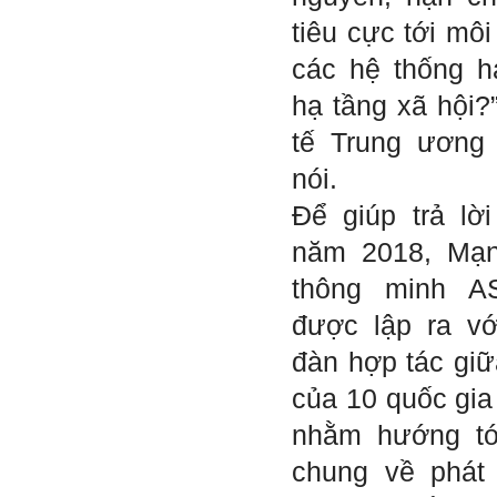
sáng tạo cho sinh viên (và
cựu sinh viên) trong lĩnh vực
tiêu cực tới môi
xây dựng'. Dự kiến tháng
5/2023 xuất bản.
các hệ thống h
Chúc mọi điều tốt lành.
Ngày 8/3/2023; Thày Phạm
hạ tầng xã hội?
Đình Tuyển
tế Trung ương
nói.
Hỏi:
Để giúp trả lờ
Thưa thầy, em xin gửi kết quả
bigfive mới của bản thân,
năm 2018, Mạn
qua đây em cũng xin cảm ơn
thầy vì thông qua bài khảo
thông minh A
sát bigfive và những lời thầy
nói, em đã cố gắng khắc
được lập ra vớ
phục những yếu điểm của
bản thân và cũng như trau
đàn hợp tác gi
dồi thêm kiến thức để khai
phá bản thân, và thực tế đã
của 10 quốc gi
có những chuyển biến tích
cực trong cuộc sống và công
nhằm hướng tớ
việc của em, tuy vậy bản thân
em cũng vẫn còn những
chung về phát 
thiếu sót, những điều em
chưa thay đổi đc, em mong