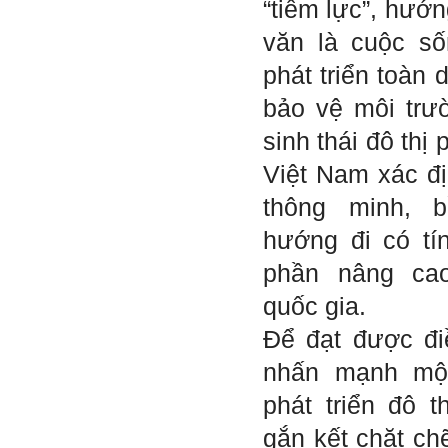
“tiềm lực”, hướn
(talaai.com.vn)
Sau đó gửi ngay kết quả
văn là cuộc s
đánh giá tính cách cho
thày, để có thể hỗ trợ.
phát triển toàn 
Gặp nhau 2 tuần/lần. Mỗi
bảo vệ môi trườ
lần gặp cần chuẩn bị sẵn
câu hỏi để có thể trao đổi
sinh thái đô thị 
tối đa những vấn đề liên
quan đến đề tài tốt nghiệp
mà không tự trả lời được.
Việt Nam xác địn
Địa điểm gặp: Chiều thứ tư
hàng tuần, từ 16h - 17h30
thông minh, 
tại Văn phòng Bộ môn
KTCN.
hướng đi có tí
Đồ án tốt nghiệp là một sự
phần nâng cao
kiện quan trọng của đời
người lao động trí óc.
quốc gia.
Phải nỗ lực hết sức và
dành tất cả thời gian,
Để đạt được đi
nguồn lực cho đồ án. Từ
đây mới có kết quả tốt
nhấn mạnh một
nhất, để trải nghiệm, hình
thành năng lực cần thiết
phát triển đô t
chuẩn bị cho việc ra
trường và làm việc với vô
gắn kết chặt ch
số những người tài khác