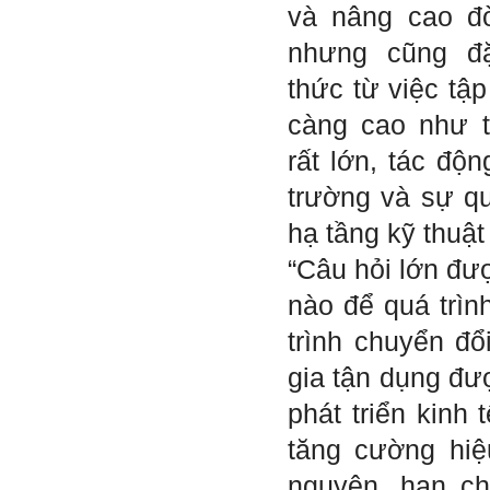
Thày đã nhận được thư của
và nâng cao đ
em.
Rất cám ơn về những dòng
nhưng cũng đặ
chia sẻ, động viên.
Định hướng nghề nghiệp
thức từ việc tậ
cho sinh viên không chỉ liên
quan đến việc đào tạo kỹ
năng cứng mà còn phải là kỹ
càng cao như t
năng mềm, liên quan trước
hết đến năng lực đổi mới
rất lớn, tác độ
sáng tạo và khởi nghiệp.
Cuốn sách "Nghĩ giàu, làm
trường và sự qu
giàu" chỉ là một trong những
nội dung mà thế hệ trẻ quan
tâm.
hạ tầng kỹ thuật
Điều lớn lao hơn là họ phải
có năng lực tự thân và năng
“Câu hỏi lớn đượ
lực tự rèn luyện để hình
thành sự nghiệp và trở thành
nào để quá trìn
người tốt cho gia đình, cộng
đồng và xã hội, phù hợp với
chuẩn mực chung của loài
trình chuyển đổ
người trong thế kỷ 21.
Sinh viên là tương lai của
gia tận dụng đư
thày.
Thày cùng các thày cô giáo
khác đang nỗ lực hết sức để
phát triển kinh 
biến tương lai tốt đẹp đó
thành hiện thực.
tăng cường hiệ
Thày đang viết một cuốn
sách với tiêu đề: 'Nâng cao
nguyên, hạn c
năng lực khởi nghiệp đổi mới