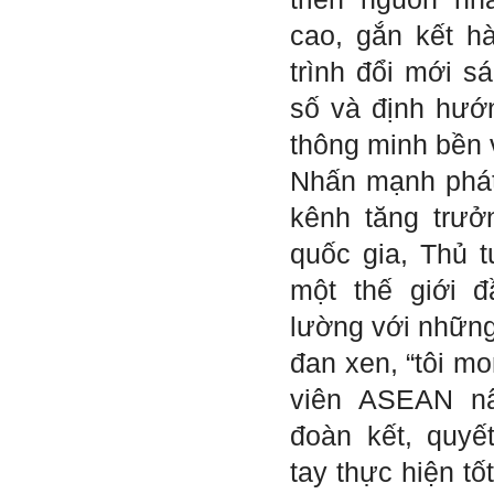
Trả lời:
cao, gắn kết h
Thày đã nhận được thư
trình đổi mới s
của em.
Đối với một đất nước: Hiền
tài như nguyên khí quốc
số và định hướn
gia. Mạnh hay yếu từ đó
mà ra cả.
thông minh bền 
Đối với một cá nhân: Suốt
cả đời gắn với việc học:
Nhấn mạnh phát 
Học cái gì và học thày nào.
Và sự học luôn đi cùng với
kênh tăng trưở
sự sang trọng và thịnh
vượng.
quốc gia, Thủ t
Những người giỏi hay
người hiền tài có thể thức
một thế giới 
tỉnh cho ta học cái gì một
cách hiệu quả và qua đó họ
lường với những
cũng trở thành thày của ta.
Người tài giỏi là người làm
đan xen, “tôi m
những việc mang lại giá trị
gia tăng cao mà người
viên ASEAN nâ
thường không làm được.
Người hiền tài là người
đoàn kết, quyế
mang tài của mình ra giúp
xã hội.
tay thực hiện tố
Vị thế xã hội cấp độ nào thì
có người tài, người hiền tài