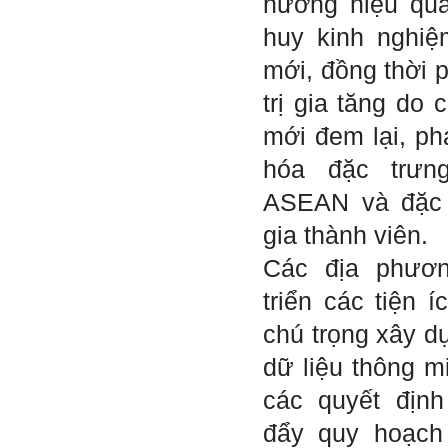
hướng hiệu quả
Tuyển
huy kinh nghi
Hỏi:
mới, đồng thời p
Em gửi thày bài Trắc nghiệm
tính cách – Big Five
trị gia tăng do 
(talaai.com.vn)
mới đem lại, ph
Trả lời:
hóa đặc trưn
Thày đã nhận được biểu
tượng Big Five của em. Đây
ASEAN và đặc 
là Big Five rất điển hình của
sinh viên. Em còn là người
gia thành viên.
mạnh về Hướng ngoại, một
tính cách rất được coi trọng
Các địa phươn
trong Thời đại liên kết và hội
nhập.
triển các tiện 
Do còn trong giai đoạn là
sinh viên gắn với Học hỏi,
chú trọng xây d
Học tập là chính và chưa có
Học hành, nên tính cách Tận
dữ liệu thông m
tâm của em còn thiếu mạnh
mẽ so với tính cách khác.
các quyết định
Khi làm việc trong doanh
nghiệp hay tổ chức nào đó,
đẩy quy hoạch
người sử dụng lao động
đánh giá trước hết tính cách