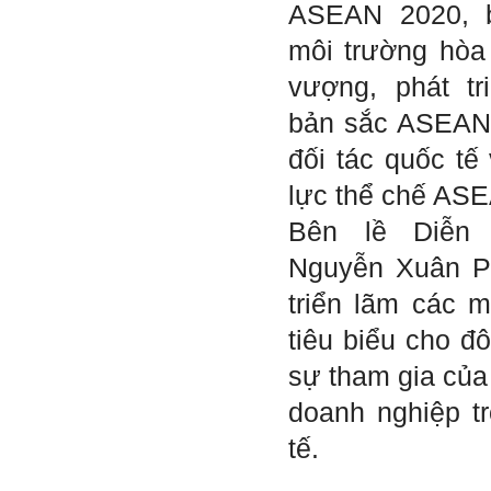
ASEAN 2020, 
cấp độ đó, ví như người tài
giỏi trong lớp, trong
môi trường hòa 
trường, trong ngành, trong
vùng, trong quốc gia và thế
vượng, phát t
giới.
Mỗi người thường tìm và
bản sắc ASEAN,
chơi với người giỏi phù
hợp với vị thế của họ. Khi
đối tác quốc t
tiến bộ, sang một vị thế
mới cao hơn, lại tìm thày
giỏi tương xứng ở vị thế
lực thể chế ASE
đó mà học.
Khi đã tài giỏi trong một vị
Bên lề Diễn 
thế, chính ta lại trở thành
người thày để dẫn dắt
Nguyễn Xuân P
những người khác chưa có
điều kiện giỏi bằng ta. Từ
triển lãm các 
đây ta cũng có được phẩm
cách của người chủ và
tiêu biểu cho đô
người lãnh đạo.
Khi đã hiểu được sự cần
sự tham gia của
thiết của việc tìm người
giỏi hay người hiền tài để
doanh nghiệp t
học và hành, thì tất yếu ta
sẽ tự thay đổi để tìm được
tế.
cách kết nối với họ.
Những hiền tài luôn mong
muốn làm những điều tốt