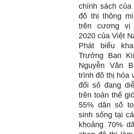
với giảng viên và bạn bè;
chính sách của 
iii) Chăm chỉ tự học tập: Lời
chê ghê gớm nhất là Kẻ lười
đô thị thông m
nhác. Từ Kẻ lười nhác đến
Kẻ hèn hạ và vô dụng rất gần
trên cương v
nhau. Không phải lúc nào
cũng có người bên cạnh mà
2020 của Việt N
học hỏi, mà phải có kế hoạch
tự học, từ trong sách vở đến
Phát biểu kh
mạng xã hội và thực tế;
iv) Mở ra với thế giới bên
Trưởng Ban Ki
ngoài: Tìm người có đức, có
tài mà chơi để học kiến thức
Nguyễn Văn Bì
và sự đồng thuận; Ra với môi
trường tự nhiên mà hòa vào
trình đô thị hóa
trong đó. Sẵn sàng trải
nghiệm làm những điều tốt
đổi số đang di
đẹp;
v) Còn 2 năm nữa mới ra
trên toàn thế gi
trường. Phải học để tốt
nghiệp đại học, điểm khởi
55% dân số to
đầu sự nghiệp của một
người tri thức. Đây là thời
sinh sống tại c
gian đủ để em tìm lại sự cân
bằng cảm xúc và tận tâm
thay đổi chính mình.
khoảng 70% dâ
Nếu có vấn đề gì về việc học