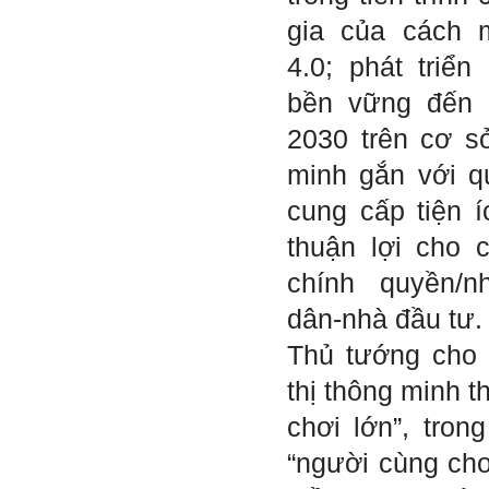
(hoàn thành trong tuần thứ
gia của cách 
1)
3) Chuản bị các quy định,
4.0; phát triển
tiêu chuẩn thiết kế có liên
quan đến đề tài; in thành
một bộ hồ sơ, khi đi thông
bền vững đến 
qua mang theo (hoàn thành
trong tuần thứ 2)
2030 trên cơ s
4) Tìm 5 ví dụ trên thế giới
về các công trình tương tự
minh gắn với q
với loại hình dự kiến trong
đề tài tốt nghiệp; nhận xét
cung cấp tiện í
và đánh giá, kết luận rút ra
để có thể ứng dụng cho đề
thuận lợi cho 
tài (4 tuần phải hoàn
thành);
chính quyền/n
5) Đọc lại các nguyên lý
thiết kế kiến trúc đã được
dân-nhà đầu tư.
học (phải làm ngay và liên
tục cho đến khi bảo vệ đề
Thủ tướng cho r
tài);
6) Nên tự đánh giá Ta là ai.
thị thông minh t
Đánh giá theo phần mềm
Big Five- tính cách sinh
chơi lớn”, tro
viên, để thày biết rõ hơn về
sinh viên.
“người cùng chơ
Phần mềm đánh
giá:
http://talaai.com.vn/