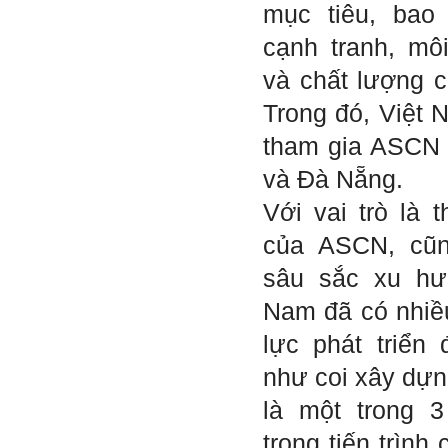
Phạm Đình Tuyển.
mục tiêu, bao
cạnh tranh, mô
E chào thầy ạ! E là
Hỏi:
Thắng ,sinh vien nhận đồ
và chất lượng 
án tốt nghiệp nhóm thầy,
nhóm mình có nhóm zalo
Trong đó, Việt 
riêng hay thế nào để trao
đổi về đồ án k ạ ? Em tìm
tham gia ASCN
sđt thầy để add Zalo nhưng
không được ạ! Em cảm ơn
và Đà Nẵng.
thầy.
Trả lời: Trao đổi trực tiếp
Với vai trò là 
với thày qua mail.
của ASCN, cũ
Một số nội dung chính thực
hiện trong 4 tuần đầu tiên: :
sâu sắc xu hướ
1) Đọc kỹ các yêu cầu về
Nam đã có nhiề
nội dung Học phần đồ án
tốt nghiệp của Khoa và Bộ
lực phát triển 
môn KTCN; in thành một
bộ hồ sơ, khi đi thông qua
như coi xây dựn
mang theo (hoàn thành
ngay trong tuần thứ 1)
là một trong 3
2) Báo cáo về tên đề tài tốt
nghiệp, vị trí cụ thể khu đất
trong tiến trình
dự kiến theo tỷ lệ 1/500