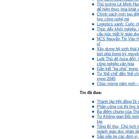
Thủ tướng Lê Minh Hư
Bộ môn đã nhận được thư
để hiện thực hóa khát 
của em.
Chính sách mới tạo đột
Học kỹ năng mềm phối hợp
học công nghệ trẻ
với các thành viên có liên
Logistics xanh: Cuộc 
quan trong hoạt động tư vấn
Thúc đẩy khởi nghiệp: 
là một trong những mục tiêu
cấu trúc triết lý giáo dụ
của việc Làm đồ án theo
NCS Nguyễn Thị Vân Hươ
nhóm.
sĩ
Ai cũng phải nỗ lực tự học
Xây dựng hệ sinh thái 
điều này để đình hình được
bứt phá trong kỷ nguy
nhận thức: Sức mạnh và vị
Luật Thủ đô (sửa đổi):
thế của một tổ chức chủ yếu
công nghiệp văn hóa
được xây dựng trên nền tảng
Gắn kết "ba nhà" trong
của việc "Cùng nghĩ,Cùng
Từ 'thể chế' đến 'thể c
làm".Từ đó mới mong công
vọng 2045
việc đạt được hiệu quả cao
Chúc mừng năm mới – X
nhất.
23/4/2019. Thày Phạm Đình
Tin đã đưa:
Tuyển
Thành lập Hội đồng Di 
Phân công coi thi học 
Hỏi:
Ba điểm chung của Thá
Từ Không gian Đổi mới
Em chào thầy, các câu trả lời
tạo
của thầy khiến em thấy rất
Tổng Bí thư, Chủ tịch
hữu ích. Em muốn hỏi thầy
ngành giáo dục nhân d
khi thầy gặp những bế tắc
Sắp xếp lại các đơn vị
hay thất bại trong cuộc sống