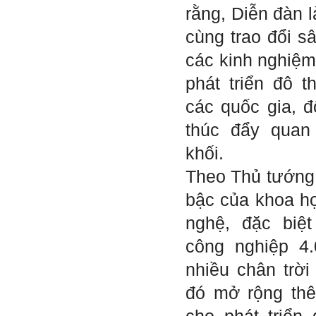
rằng, Diễn đàn l
cùng trao đổi s
Hỏi: E
m gửi thầy kết quả
Big Five ạ.
các kinh nghiệm,
phát triển đô t
các quốc gia, đ
thúc đẩy quan
khối.
Theo Thủ tướng,
bậc của khoa họ
nghệ, đặc biệ
công nghiệp 4
nhiều chân trời 
đó mở rộng th
Trả lời: Thày đã nhận
được kết quả đánh giá Big