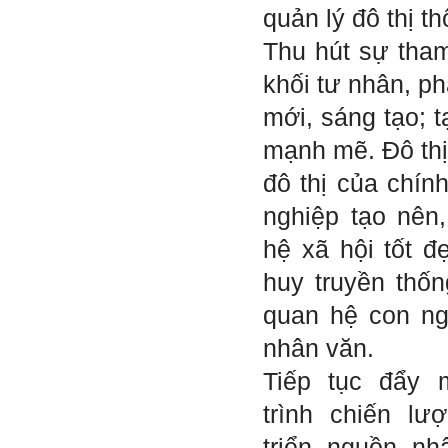
Tận tâm và là kỹ năng mềm
quản lý đô thị t
cơ bản của mỗi nhân viên.
Không đợi đến lúc ra trường,
Thu hút sự tha
ngay từ bây giờ em dành
quan tâm hơn cho tính cách
khối tư nhân, ph
này. Nếu làm được như vậy,
sẽ thuận lợi hơn khi thử việc
mới, sáng tạo; t
và nhiều cơ hội hơn trong sự
nghiệp.
mạnh mẽ. Đô thị
Khi trắc nghiệm Big Five, Tận
tâm cũng là tính cách nổi trội
đô thị của chín
của thày. Trong công việc,
thày luôn có thiện cảm với
nghiệp tạo nên,
những người Tận tâm.
Chúc em sớm trở thành con
hệ xã hội tốt đ
người thật sự Tận tâm.
huy truyền thốn
Ngày 24/4/2021, Thày Phạm
Đình Tuyển.
quan hệ con ng
Hỏi:
nhân văn.
Em thưa thầy, thầy có thể
cho em hỏi làm sao mình
Tiếp tục đẩy
có thể kết nối làm quen với
những người giỏi hơn mình
trình chiến lư
ạ, em cảm ơn thầy.
triển nguồn nh