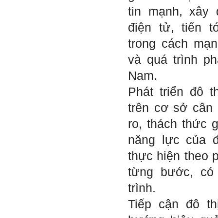
trong xã hội.
tin mạnh, xây
2/6/2022. Thày Phạm Đình
điện tử, tiến 
Tuyển.
trong cách mạn
Em chào bộ môn ạ,
Hỏi:
và quá trình phá
em là Hoàng Đức Dương
lớp 66XD8 msv-0013966
Nam.
đang làm bài tiểu luận về
công trình dân dụng ạ em
thấy bộ môn có đăng bài
Phát triển đô t
về công trình galaxy soho
ở Trung Quốc vậy em
trên cơ sở cân 
muốn xin bộ môn cho em
bài đăng đó được không ạ,
ro, thách thức 
em xin cảm ơn bộ môn,em
chào bộ môn ạ.
năng lực của 
thực hiện theo 
Trang WEB
Trả lời:
bmktcn.com được thành
từng bước, có 
lập với mục tiêu chính là
phục vụ sinh viên. Đương
trình.
nhiên là em được đăng lại
các bài viết trên trang WEB
Tiếp cận đô th
này.
Chủ biên: TS. Phạm ĐÌnh