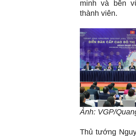
minh và bền v
thầy thông cảm và trân thành
cảm ơn thầy đã lắng nghe
thành viên.
em.
Sinh viên Khóa 53KD, Khoa
Kiến trúc Quy hoạch, ĐHXD
Hà Nội
Trả lời:
Đã nhận được kết quả Big
Five. Nên ghép thêm kết quả
của những sinh viên khác,
người khác để có thể so
sánh và rút ra được nhận xét
ta là ai và từ đó tự sửa mình.
Kết quả cho thấy: Tính cách
(hay kỹ năng mềm) thuộc loại
trung bình. Yếu về tính
hướng ngoại.
Ảnh: VGP/Quan
Từng bước, từng bước mà cố
gắng hơn.
Ngày 3/2/2023, thày Phạm
Thủ tướng Ngu
Đình Tuyển