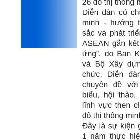
26 đô thị thông 
Phải thấy đó là điều không
tốt đẹp do chính em gây ra,
Diễn đàn có ch
để có trách nhiệm mà sửa
mình.
minh - hướng 
Được gia đình hỗ trợ, có sức
khỏe và năng lực để học đến
sắc và phát tri
năm thứ 3, là may mắn lắm,
khi so sánh với rất nhiều
ASEAN gắn kết 
thanh niên người Việt khác.
ứng”, do Ban K
Một số việc phải làm ngay:
i) Thay đổi ngay nhận thức
và Bộ Xây dựn
cũ: Ta phải trở thành người
tài với cả kỹ năng cứng và
chức. Diễn đà
mềm phù hợp để cạnh tranh
và hợp tác, không chỉ trong
chuyên đề vớ
kiến trúc mà cả lĩnh vực liên
quan khác mà xã hội đang
biểu, hội thảo,
cần và tạo ra giá trị gia tăng;
ii) Sử dụng thời gian hợp lý:
Một ngày ngủ đủ 6- 7 tiếng
lĩnh vực then c
để tái tạo sức lao động. Thời
gian còn lại dành cho: Học
đô thị thông min
ngoại ngữ và chuyển đổi số;
Đi học đầy đủ và lắng nghe
Đây là sự kiện 
bài giảng; Đọc sách và tài
liệu bổ sung kiến thức; Chủ
1 năm thực hiệ
động trao đổi chuyên môn