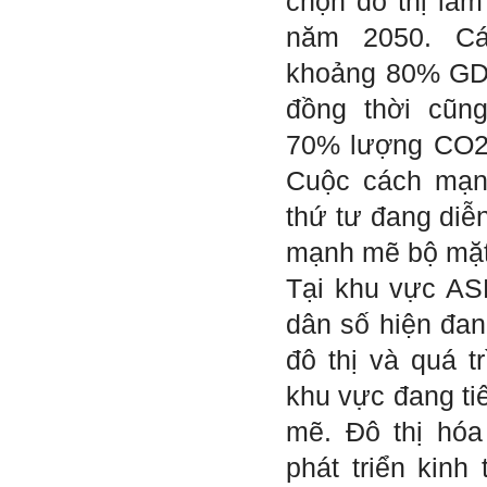
chọn đô thị làm
tập có thể trao đổi với thày.
Thày sẵn sàng đồng hành.
năm 2050. Cá
Ngày 4/11/2023; Thày
Phạm
khoảng 80% GD
Đình Tuyển
đồng thời cũn
Hỏi:
70% lượng CO2 t
Em kính chào thầy ạ.
Em đang đọc lần 2 quyển
sách Nghĩ giàu làm giàu,
Cuộc cách mạn
xuất bản lần đầu năm
1937. Quyển sách được viết
thứ tư đang diễn
từ 90 năm trước nhưng nó
vẫn đang phản ánh nhiều
thực tế.
mạnh mẽ bộ mặt 
Em đã đọc được rằng "các
cơ sở giáo dục cần có trách
Tại khu vực A
nhiệm hơn nữa trong việc
định hướng nghề nghiệp cho
dân số hiện đan
sinh viên".
Em nghĩ đó là việc các thầy
đang làm không ngừng.
đô thị và quá t
Em viết mail này để cảm ơn
công việc của thầy ạ.
khu vực đang ti
Em cảm ơn thầy đã đọc ạ.
Sinh viên 60KD3
mẽ. Đô thị hó
phát triển kinh 
Trả lời: