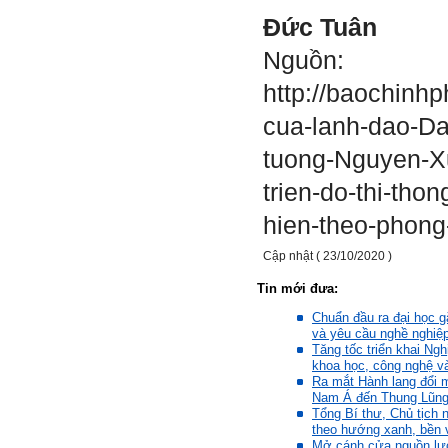
đẹp. Vậy hãy thể hiện cho
Đức Tuân
họ thấy tính cách của ta
cũng luôn mạnh mẽ hướng
Nguồn:
về điều đó.
Là sinh viên, trước hết hãy
http://baochinh
tìm thày hay người giỏi
trong lớp, khoa, trường;
cua-lanh-dao-D
trong gia đình và dòng họ
để học.
tuong-Nguyen-X
Thày chúc em sớm thành
công.
trien-do-thi-tho
Ngày 19/4/2021. Thày
hien-theo-phong
Phạm Đình Tuyển
Cập nhật ( 23/10/2020 )
Hỏi:
Em thưa thầy (cô). Trong quá
Tin mới đưa:
trình làm đồ án thì trong lớp
Chuẩn đầu ra đại học gắ
có nhóm không hoà đồng
và yêu cầu nghề nghiệ
được và bạn trong nhóm xin
Tăng tốc triển khai Ngh
sang nhóm khác. Vậy bạn đó
khoa học, công nghệ v
đề xuất chuyển nhóm với thầy
Ra mắt Hành lang đổi m
trong buổi thông tới luôn
Nam Á đến Thung Lũng 
được không ạ? Em cảm ơn ạ!
Tổng Bí thư, Chủ tịch 
theo hướng xanh, bền 
Trả lời:
Mở cánh cửa nguồn lực