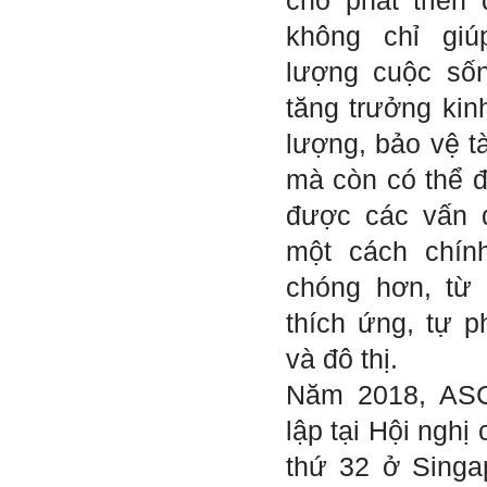
cho phát triển 
Five của em.
Sau một năm tự nhìn nhận
không chỉ gi
mình là ai và đã có những
thay đổi .
lượng cuộc số
Tính cách Tận tâm và
Hướng ngoại được cải
tăng trưởng kinh
thiện so với trước.
Tính cách Cân bằng cảm
lượng, bảo vệ t
xúc vẫn yếu như cũ. Theo
các nghiên cứu mà thày
mà còn có thể 
được biết, tính cách Cân
bằng cảm xúc là cốt lõi.
được các vấn đ
Mọi năng lực hoạt động
chuyên môn, xã hội của
một cách chín
một con người đều dựa
vào đây mà ra cả.
chóng hơn, từ
Ta có mặt trên đời này đều
có nguyên cớ tốt đẹp nào
thích ứng, tự p
đó.
Phải tự tin hơn nữa
vào chính mình, trước hết
và đô thị.
là từ công việc chuyên
môn, nay chính là đồ án tốt
Năm 2018, AS
nghiệp.
Thày sẽ hỗ trợ chuyên
lập tại Hội ngh
môn để em có kết quả tốt
nhất trong việc thực hiện
thứ 32 ở Singa
học phần Đồ án tốt nghiệp.
Ngày 10/6/2022. Thày